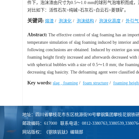
件下，泡沫渣由尺寸为0.5～1.0 mm的球形气泡堆积
对比如下：活性石灰>纯碱>石灰石>白云石>菱镁矿。
关键词:
熔渣
/
泡沫化
/
泡沫结构
/
泡沫化高度
/
外引气
Abstract:
The effective control of slag foaming has an importan
temperature simulation of slag foaming induced by interior and
following conclusions are obtained. Induced by exterior gas s
foaming height firstly increased and afterwards decreased with
with spherical bubbles with a size of 0.5～1.0 mm; the foaming 
decreasing slag basicity. The defoaming agent were classified d
Key words:
slag , foaming
/
foam structure
/
foaming heigh
地址：四川省攀枝花市东区桃源街90号攀钢集团攀枝花钢铁研
邮政编码：617000
联系电话：0812-3380763,3380539,338076
网站版权：《钢铁钒钛》编辑部