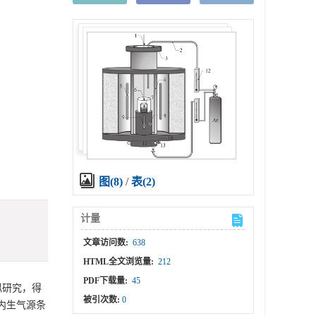
图(8)
/
表(2)
计量
文章访问数:
638
HTML全文浏览量:
212
PDF下载量:
45
拟研究，得
被引次数:
0
内生气源条