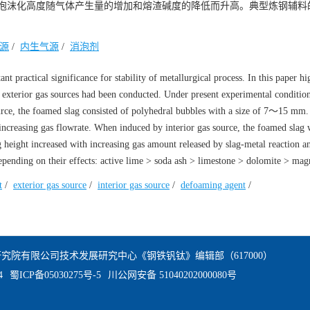
而成，泡沫化高度随气体产生量的增加和熔渣碱度的降低而升高。典型炼钢辅
源
/
内生气源
/
消泡剂
t practical significance for stability of metallurgical process. In this paper hi
 exterior gas sources had been conducted. Under present experimental condition
ource, the foamed slag consisted of polyhedral bubbles with a size of 7～15 mm
 increasing gas flowrate. When induced by interior gas source, the foamed slag 
height increased with increasing gas amount released by slag-metal reaction a
epending on their effects: active lime > soda ash > limestone > dolomite > magn
t
/
exterior gas source
/
interior gas source
/
defoaming agent
/
究院有限公司技术发展研究中心《钢铁钒钛》编辑部（617000）
4
蜀ICP备05030275号-5
川公网安备 51040202000080号