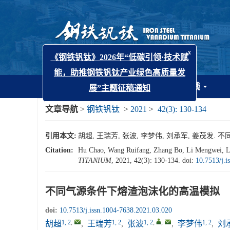
x
《钢铁钒钛》2026年“低碳引领·技术赋
能，助推钢铁钒钛产业绿色高质量发
展”主题征稿通知
首页
期刊简介
期刊在线
文章导航
>
钢铁钒钛
>
2021
>
42(3): 130-134
引用本文:
胡超, 王瑞芳, 张波, 李梦伟, 刘承军, 姜茂发. 不同气
Citation:
Hu Chao, Wang Ruifang, Zhang Bo, Li Mengwei, Liu
TITANIUM
, 2021, 42(3): 130-134.
doi:
10.7513/j.i
不同气源条件下熔渣泡沫化的高温模拟
doi:
10.7513/j.issn.1004-7638.2021.03.020
1, 2
,
1, 2
1, 2
,
,
1, 2
胡超
,
王瑞芳
,
张波
,
李梦伟
,
刘