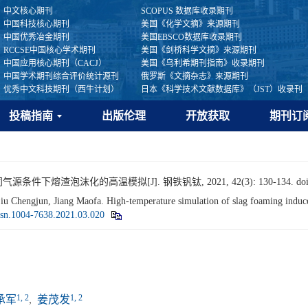
中文核心期刊
SCOPUS 数据库收录期刊
中国科技核心期刊
美国《化学文摘》来源期刊
中国优秀冶金期刊
美国EBSCO数据库收录期刊
RCCSE中国核心学术期刊
美国《剑桥科学文摘》来源期刊
中国应用核心期刊（CACJ）
美国《乌利希期刊指南》收录期刊
中国学术期刊综合评价统计源刊
俄罗斯《文摘杂志》来源期刊
优秀中文科技期刊（西牛计划）
日本《科学技术文献数据库》（JST）收录刊
投稿指南
出版伦理
开放获取
期刊订
源条件下熔渣泡沫化的高温模拟[J]. 钢铁钒钛, 2021, 42(3): 130-134.
do
 Chengjun, Jiang Maofa. High-temperature simulation of slag foaming induce
ssn.1004-7638.2021.03.020
1, 2
1, 2
承军
,
姜茂发