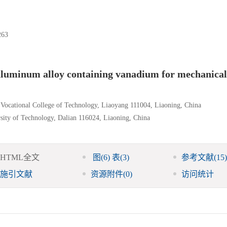
63
 aluminum alloy containing vanadium for mechanical
 Vocational College of Technology, Liaoyang 111004, Liaoning, China
rsity of Technology, Dalian 116024, Liaoning, China
HTML全文
图
(6)
表
(3)
参考文献
(15)
施引文献
资源附件
(0)
访问统计