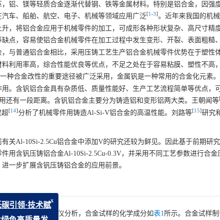
革，铝、镁等轻质合金逐渐代替钢、铁等金属材料。特别是铝合金，因强
[
1
-
3
]
在汽车、船舶、航空、电子、机械等领域应用广泛
。近年来我国的机械
上升，将铝合金应用于机械零件的加工，可成形各种形状复杂、高尺寸精
等缺点，容易使铝合金机械零件在加工过程中发生变形、开裂、表面粗糙
金，与普通铝合金相比，采用压铸工艺生产铝合金机械零件优势在于塑性
材料利用率高，综合性能优良等优点，不足之处在于容易粘膜、塑性不高
一种合金改性的重要途径被广泛采用，金属钒是一种常用的合金化元素。
作用。含钒铝合金具有杂质低、质量性能好、生产工艺流程简单等优点，
用还有一段距离。含钒铝合金主要分为铸造铝和变形铝两大类。王朝闻等
[
14
]
[
15
]
建超
分析了机械零件用铸造Al-Si-V铝合金的高温性能。刘路等
研究
目前有关Al-10Si-2.5Cu铝合金中添加V的研究还较为鲜见。因此基于前期研
钒压铸铝合金Al-10Si-2.5Cu-0.3V，并采用不同工艺参数进行合
，进一步扩展含钒压铸铝合金的应用前景。
为研究对象，经X射线荧光光谱仪分析，合金试样的化学成分如
表1
所示。合金试样制