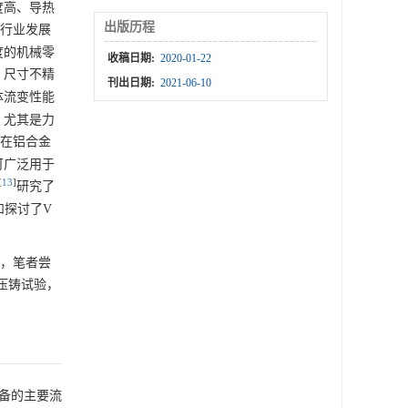
度高、导热
出版历程
行业发展
度的机械零
收稿日期:
2020-01-22
、尺寸不精
刊出日期:
2021-06-10
体流变性能
，尤其是力
在铝合金
可广泛用于
[
13
]
研究了
和探讨了V
究，笔者尝
金压铸试验，
备的主要流