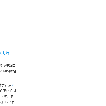
幻灯片
试样的拉伸断口
 MPa时相
所示。从
图
小的变化范围
/s时，试
了0.7个百