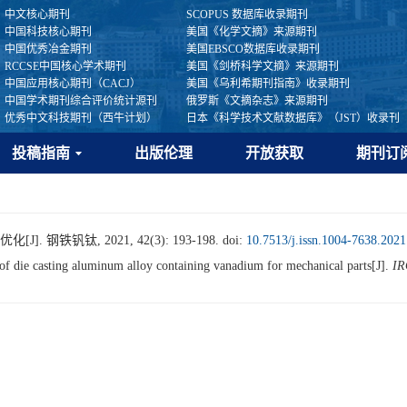
中文核心期刊
SCOPUS 数据库收录期刊
中国科技核心期刊
美国《化学文摘》来源期刊
中国优秀冶金期刊
美国EBSCO数据库收录期刊
RCCSE中国核心学术期刊
美国《剑桥科学文摘》来源期刊
中国应用核心期刊（CACJ）
美国《乌利希期刊指南》收录期刊
中国学术期刊综合评价统计源刊
俄罗斯《文摘杂志》来源期刊
优秀中文科技期刊（西牛计划）
日本《科学技术文献数据库》（JST）收录刊
投稿指南
出版伦理
开放获取
期刊订
钢铁钒钛, 2021, 42(3): 193-198.
doi:
10.7513/j.issn.1004-7638.2021
f die casting aluminum alloy containing vanadium for mechanical parts[J].
IR