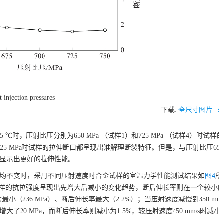
t injection pressures
下载:
全尺寸图片
35 ℃时，压射比压分别为650 MPa （试样1）和725 MPa （试样4）时
725 MPa时试样的拉伸断口都呈现出准解理断裂特征。但是，与压射比压650
，显示出更好的拉伸性能。
635 ℃均不变时，采用不同压射速度时合金试样的室温力学性能测试结果如
图4
/s时，试样的抗拉强度呈现出先增大后减小的变化趋势，断后伸长率则在一个较
小（236 MPa）、断后伸长率最大（2.2%）；当压射速度减慢到350 mm
增大了20 MPa，而断后伸长率则减小为1.5%，较压射速度450 mm/s时减小