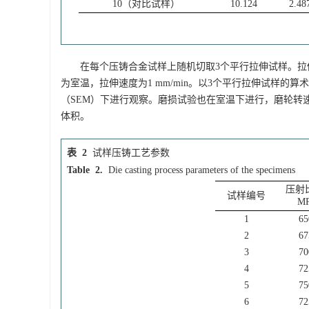
10（对比试样）
10.124
2.48
在每个压铸合金试样上随机切取3个平行拉伸试样。拉
为室温，拉伸速度为1 mm/min。以3个平行拉伸试样的
（SEM）下进行观察。磨损试验也在室温下进行，磨轮转速500 
体积。
表 2
试样压铸工艺参数
Table 2.
Die casting process parameters of the specimens
压射
试样编号
MP
1
65
2
67
3
70
4
72
5
75
6
72