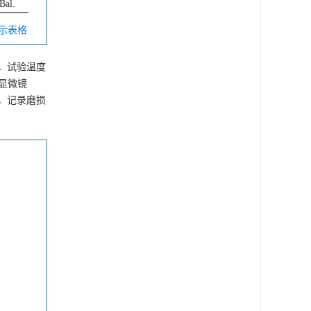
Bal.
显示表格
行，试验温度
子显微镜
体，记录磨损