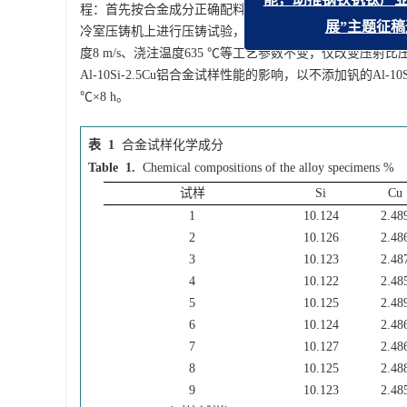
程：首先按合金成分正确配料；接着在YFL-50型中频熔炼炉中
《钢铁钒钛》
冷室压铸机上进行压铸试验，其工艺参数见
表2
。由于压铸
能，助推钢
度8 m/s、浇注温度635 ℃等工艺参数不变，仅改变压
Al-10Si-2.5Cu铝合金试样性能的影响，以不添加钒的Al-1
℃×8 h。
表 1
合金试样化学成分
Table 1.
Chemical compositions of the alloy specimens
%
试样
Si
Cu
1
10.124
2.48
2
10.126
2.48
3
10.123
2.48
4
10.122
2.48
5
10.125
2.48
6
10.124
2.48
7
10.127
2.48
8
10.125
2.48
9
10.123
2.48