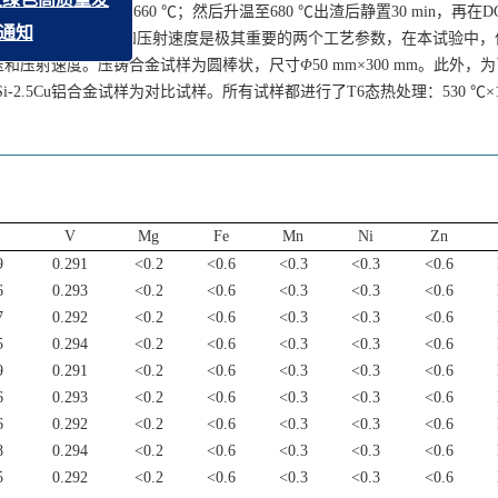
熔炼，熔炼温度660 ℃；然后升温至680 ℃出渣后静置30 min，再在DC
x
2026年“低碳引领·技术赋
过程中，压射比压和压射速度是极其重要的两个工艺参数，在本试验中，
铁钒钛产业绿色高质量发
射比压和压射速度。压铸合金试样为圆棒状，尺寸
Φ
50 mm×300 mm。此外
展”主题征稿通知
0Si-2.5Cu铝合金试样为对比试样。所有试样都进行了T6态热处理：530 ℃×10 
V
Mg
Fe
Mn
Ni
Zn
9
0.291
<0.2
<0.6
<0.3
<0.3
<0.6
6
0.293
<0.2
<0.6
<0.3
<0.3
<0.6
7
0.292
<0.2
<0.6
<0.3
<0.3
<0.6
5
0.294
<0.2
<0.6
<0.3
<0.3
<0.6
9
0.291
<0.2
<0.6
<0.3
<0.3
<0.6
6
0.293
<0.2
<0.6
<0.3
<0.3
<0.6
6
0.292
<0.2
<0.6
<0.3
<0.3
<0.6
8
0.294
<0.2
<0.6
<0.3
<0.3
<0.6
5
0.292
<0.2
<0.6
<0.3
<0.3
<0.6