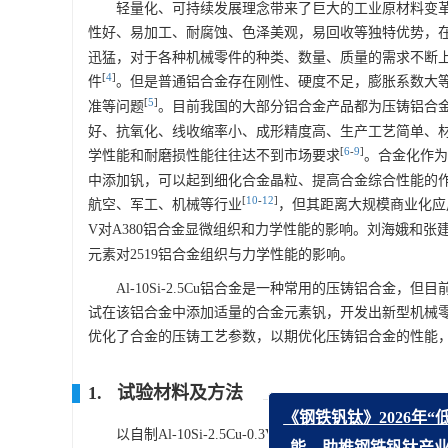
轻量化、可持续发展理念带来了巨大的工业原材料变
性好、易加工、耐腐蚀、色泽美观，易回收等独特优势，
迅猛，对于各种机械零件的种类、数量、质量的需求不断
[
4
]
件
。但是普通铝合金存在刚性、硬度不足，膨胀系数大
[
5
]
准等问题
。目前我国的大部分铝合金产品都为压铸铝合
好、抗氧化、线收缩率小、成形精度高、生产工艺简单、
[
6
-
9
]
学性能和耐磨损性能往往达不到市场要求
。合金化作为
中添加钒，可以起到细化合金晶粒、提高合金综合性能的
[
10
-
12
]
航空、军工、机械等行业
，但其距离大规模商业化应
V对A380铝合金显微组织和力学性能的影响。刘海娥和张
元素对2519铝合金组织与力学性能的影响。
Al-10Si-2.5Cu铝合金是一种常用的压铸铝合金，但
试在该铝合金中添加适量的合金元素钒，开发出新型机械零件用含
优化了合金的压铸工艺参数，以期优化压铸铝合金的性能
1. 试验材料及方法
以自制Al-10Si-2.5Cu-0.3V新型压铸铝合金