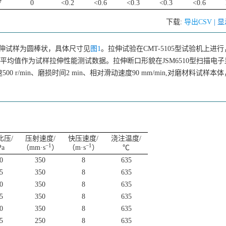
7
0
<0.2
<0.6
<0.3
<0.3
<0.6
下载:
导出CSV
| 
伸试样为圆棒状，具体尺寸见
图1
。拉伸试验在CMT-5105型试验机上进
算术平均值作为试样拉伸性能测试数据。拉伸断口形貌在JSM6510型扫描电
r/min、磨损时间2 min、相对滑动速度90 mm/min,对磨材料试样本
比压/
压射速度/
快压速度/
浇注温度/
−1
−1
a
（mm·s
）
（m·s
）
℃
0
350
8
635
5
350
8
635
0
350
8
635
5
350
8
635
0
350
8
635
5
250
8
635