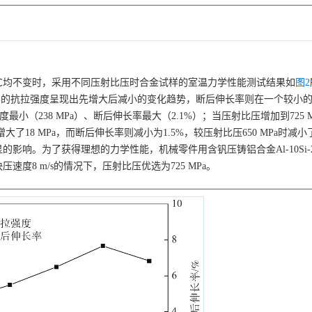
度635 ℃均不变时，采用不同压射比压时合金试样的室温力学性能测试结果如
图2
a时，试样的抗拉强度呈现出先增大后减小的变化趋势，断后伸长率则在一个较小
最小（238 MPa）、断后伸长率最大（2.1%）；当压射比压增加到725 
增大了18 MPa，而断后伸长率则减小为1.5%，较压射比压650 MPa时减小
。为了获得理想的力学性能，机械零件用含钒压铸铝合金Al-10Si-2.5C
速度8 m/s的情况下，压射比压优选为725 MPa。