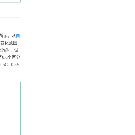
所示。从
图
的变化范围
MPa时，试
了0.6个百分
u-0.3V