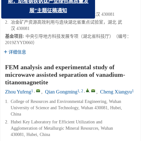
1
,
1, 2
,
,
1
能，助推钢铁钒钛产业绿色高质量发
周钰沣
,
钱功明
,
程翔宇
展”主题征稿通知
1.
武汉科技大学资源与环境工程学院，湖北 武汉 430081
2.
冶金矿产资源高效利用与造块湖北省重点试验室，湖北 武
汉 430081
基金项目:
中央引导地方科技发展专项（湖北省科技厅）（编号：
2019ZYYD060）
详细信息
FEM analysis and experimental study of
microwave assisted separation of vanadium-
titanomagnetite
1
,
1, 2
,
,
1
Zhou Yufeng
,
Qian Gongming
,
Cheng Xiangyu
1.
College of Resources and Environmental Engineering, Wuhan
University of Science and Technology, Wuhan 430081, Hubei,
China
2.
Hubei Key Laboratory for Efficient Utilization and
Agglomeration of Metallurgic Mineral Resources, Wuhan
430081, Hubei, China