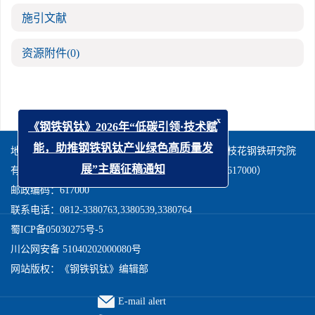
施引文献
资源附件
(0)
x
《钢铁钒钛》2026年“低碳引领·技术赋
地址：四川省攀枝花市东区桃源街90号攀钢集团攀枝花钢铁研究院
能，助推钢铁钒钛产业绿色高质量发
有限公司技术发展研究中心《钢铁钒钛》编辑部（617000）
展”主题征稿通知
邮政编码：617000
联系电话：0812-3380763,3380539,3380764
蜀ICP备05030275号-5
川公网安备 51040202000080号
网站版权：《钢铁钒钛》编辑部
E-mail alert