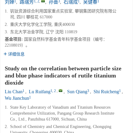
1
1, 2
,
3
1
1
刘婵
,
路瑞芳
,
孙蔷
,
石瑞成
,
吴健春
1.
钒钛资源综合利用国家重点实验室, 攀钢集团研究院有限公
司, 四川 攀枝花 617000
2.
重庆大学化学化工学院, 重庆400030
3.
东北大学冶金学院, 辽宁 沈阳 110819
基金项目:
国家自然科学基金青年科学基金项目（编号：
22108019）。
详细信息
Study on the correlation between particle size
and blue phase indicators of rutile titanium
dioxide
1
1, 2
,
3
1
Liu Chan
,
Lu Ruifang
,
Sun Qiang
,
Shi Ruicheng
,
1
Wu Jianchun
1.
State Key Laboratory of Vanadium and Titanium Resources
Comprehensive Utilization, Pangang Group Research Institute
Co., Ltd., Panzhihua 617000, Sichuan, China
2.
School of Chemistry and Chemical Engineering, Chongqing
University, Chongqing 400030, China