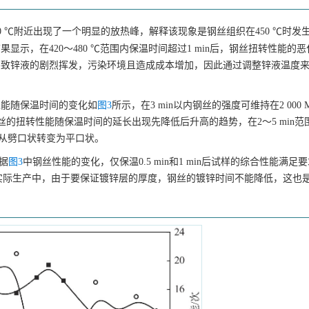
0 ℃附近出现了一个明显的放热峰，解释该现象是钢丝组织在450 ℃时发
显示，在420～480 ℃范围内保温时间超过1 min后，钢丝扭转性能的
会导致锌液的剧烈挥发，污染环境且造成成本增加，因此通过调整锌液温度
性能随保温时间的变化如
图3
所示，在3 min以内钢丝的强度可维持在2 000 
丝的扭转性能随保温时间的延长出现先降低后升高的趋势，在2～5 min范
从劈口状转变为平口状。
根据
图3
中钢丝性能的变化，仅保温0.5 min和1 min后试样的综合性能满足
实际生产中，由于要保证镀锌层的厚度，钢丝的镀锌时间不能降低，这也