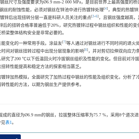
尺寸及强度要求为Ø6.9 mm-2 000 MPa，是目前世界上最高强度的
[
4
]
高钢丝的耐蚀性能，必须对钢丝在锌池中进行热镀锌处理
，典型的热镀锌工
[
3
-
6
]
钢丝经热镀锌后出现扭转分层一直是科研人员关注的重点
，且钢丝强度越高，
热镀锌后的扭转合格率普遍低于20%，研究热镀锌过程中钢丝组织和性能的变
证桥梁整体结构安全是非常必要的。
[
7
]
性能变化的一种常用手段。涂益友
等人通过对钢丝进行不同时间的退火
[
8
]
火时间对钢丝扭转过程中出现分层现象的影响
，并对剪切拉伸双向应力
人研究了200 ℃以下低温回火时冷拔钢丝组织及性能的变化。但目前对冷
丝扭转性能提高和稳定方法的探索相当匮乏。
的镀锌加热模拟，全面研究了加热过程中钢丝的性能及组织变化，分析了
扭转性能的方法，以期为钢丝生产提供参考。
拔成的直径为Ø6.9 mm的钢丝，拉拔整体压缩率为75.7 %，采用8个道次
分见
表1
。