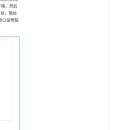
下降，然后
齐状，钢丝
断口呈劈裂