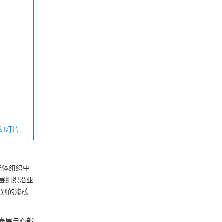
幻灯片
光体组织中
片层组织沿亚
级别的渗碳
表层与心部