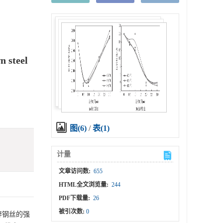
n steel
图(6)
/
表(1)
计量
文章访问数:
655
HTML全文浏览量:
244
PDF下载量:
26
被引次数:
0
锌钢丝的强