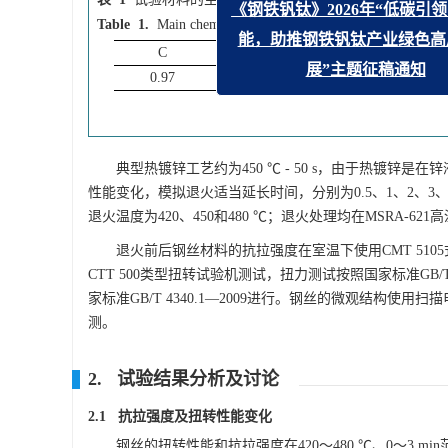
Table 1.
Main chemical compositions of tested material
%
C
Si
Mn
0.97
0.95
0.55
《钢铁钒钛》2026年
能，助推钢铁钒钛
展”主题
典型热镀锌工艺约为450 ℃ - 50 s，由于热镀
性能变化，模拟退火适当延长时间，分别为0.5、1、2、3、5
退火温度为420、450和480 ℃；退火处理均在MSRA-62
退火前后钢丝材料的抗拉强度在室温下使用CMT 5105
CTT 500类型扭转试验机测试，扭力测试按照国家标准GB/T
家标准GB/T 4340.1—2009进行。钢丝的微观结构使用扫描电子显
测。
2. 试验结果分析及讨论
2.1 抗拉强度及扭转性能变化
钢丝的扭转性能和抗拉强度在420～480 ℃、0～3 