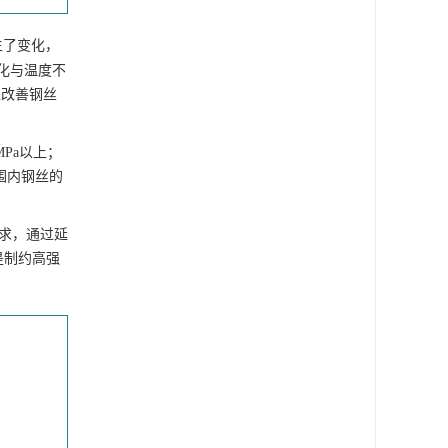
生了变化，
恶化与温度不
来改善钢丝
MPa以上；
围内钢丝的
要求，通过延
是制约高强