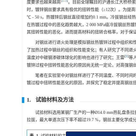
[
1
-
3
]
度要求也越来越高
。目前全球瞩目的沪通长江大桥桥索钢丝
时，镀锌钢丝要求具有极优的扭转性能（≥12次）。为提
℃ - 50 s，热镀锌后钢丝直径增加约0.1 mm。冷拔
在热镀过程中的恶化趋势越大，2 000 MPa级冷拔钢丝
其扭转性能的恶化，进而提高材料的扭转合格率，对于保
对钢丝进行退火处理是模拟钢丝热镀锌过程中组织和
了加热过程中钢丝的组织和性能变化；有人研究了不同退
[
9
]
温度对中碳钢渗碳体球化的影响也进行了研究；王雷
等
镀锌过程中扭转性能恶化的原因尚无统一定论，对高强钢
笔者在实验室中对钢丝样进行了不同温度、不同时间
镀过程中扭转性能恶化的原因，并探究了稳定并提高钢丝
1. 试验材料及方法
试验材料选用某钢厂生产的一种Ø14.0 mm热轧盘条拉
拉拔，最大单道次压下率不超过19.7 %，钢丝主要化学成
表 1
试验材料的主要化学成分