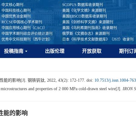
中文核心期刊
SCOPUS 数据库收录期刊
中国科技核心期刊
美国《化学文摘》来源期刊
中国优秀冶金期刊
美国EBSCO数据库收录期刊
RCCSE中国核心学术期刊
美国《剑桥科学文摘》来源期刊
中国应用核心期刊（CACJ）
美国《乌利希期刊指南》收录期刊
中国学术期刊综合评价统计源刊
俄罗斯《文摘杂志》来源期刊
优秀中文科技期刊（西牛计划）
日本《科学技术文献数据库》（JST）收录刊
投稿指南
出版伦理
开放获取
期刊订
[J]. 钢铁钒钛, 2022, 43(2): 172-177.
doi:
10.7513/j.issn.1004-76
 microstructures and properties of 2 000 MPa cold-drawn steel wire[J].
IRON 
和性能的影响