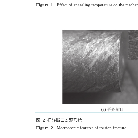
Figure 1.
Effect of annealing temperature on the mechani
图 2
扭转断口宏观形貌
Figure 2.
Macroscopic features of torsion fracture