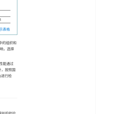
3
显示表格
程中的组织和
影响，选择
转性能通过
度计，按照国
X)进行检
钢丝的抗拉