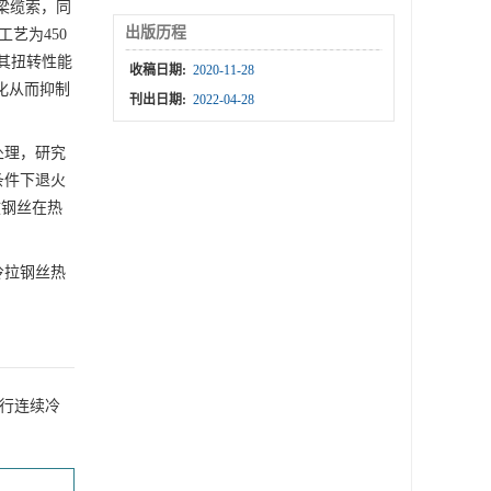
桥梁缆索，同
出版历程
艺为450
其扭转性能
收稿日期:
2020-11-28
化从而抑制
刊出日期:
2022-04-28
处理，研究
条件下退火
拔钢丝在热
冷拉钢丝热
进行连续冷