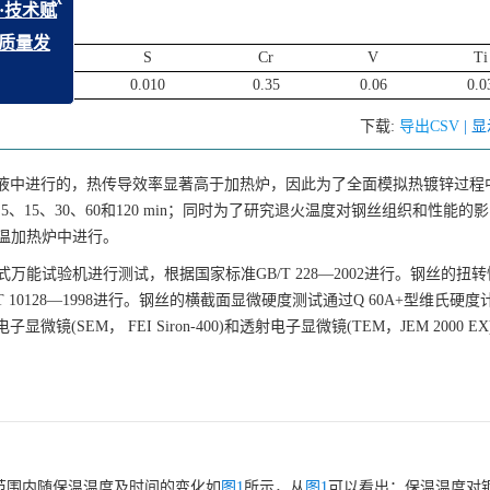
P
S
Cr
V
Ti
0.015
0.010
0.35
0.06
0.0
x
“低碳引领·技术赋
下载:
导出CSV
| 
产业绿色高质量发
征稿通知
锌是在锌液中进行的，热传导效率显著高于加热炉，因此为了全面模拟热镀锌过
、15、30、60和120 min；同时为了研究退火温度对钢丝组织和性能的
1高温加热炉中进行。
式万能试验机进行测试，根据国家标准GB/T 228—2002进行。钢丝的扭
 10128—1998进行。钢丝的横截面显微硬度测试通过Q 60A+型维氏硬
微镜(SEM， FEI Siron-400)和透射电子显微镜(TEM，JEM 2000 E
min范围内随保温温度及时间的变化如
图1
所示，从
图1
可以看出：保温温度对