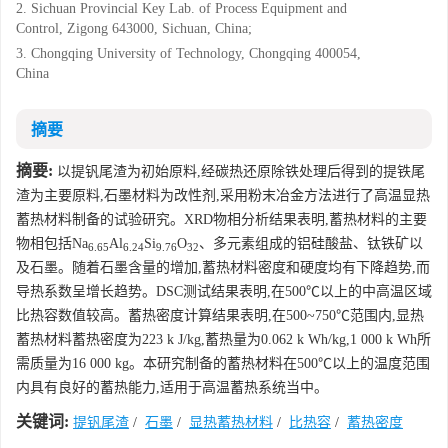
2. Sichuan Provincial Key Lab. of Process Equipment and
Control, Zigong 643000, Sichuan, China;
3. Chongqing University of Technology, Chongqing 400054,
China
摘要
摘要:
以提钒尾渣为初始原料,经碳热还原除铁处理后得到的提铁尾
渣为主要原料,石墨材料为改性剂,采用粉末冶金方法进行了高温显热
蓄热材料制备的试验研究。XRD物相分析结果表明,蓄热材料的主要
物相包括Na
Al
Si
O
、多元素组成的铝硅酸盐、钛铁矿以
6.65
6.24
9.76
32
及石墨。随着石墨含量的增加,蓄热材料密度和硬度均有下降趋势,而
导热系数呈增长趋势。DSC测试结果表明,在500℃以上的中高温区域
比热容数值较高。蓄热密度计算结果表明,在500~750℃范围内,显热
蓄热材料蓄热密度为223 k J/kg,蓄热量为0.062 k Wh/kg,1 000 k Wh所
需质量为16 000 kg。本研究制备的蓄热材料在500℃以上的温度范围
内具有良好的蓄热能力,适用于高温蓄热系统当中。
关键词:
提钒尾渣
/
石墨
/
显热蓄热材料
/
比热容
/
蓄热密度