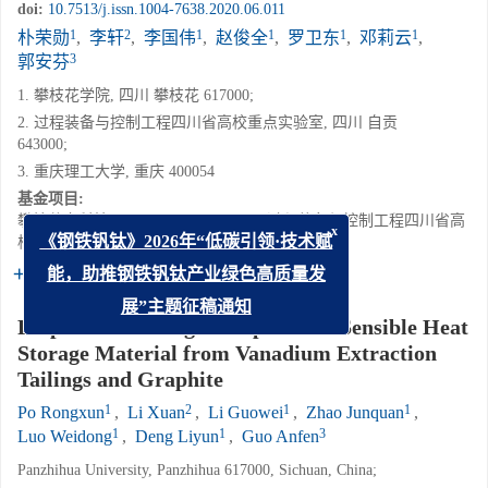
doi:
10.7513/j.issn.1004-7638.2020.06.011
1
2
1
1
1
1
朴荣勋
,
李轩
,
李国伟
,
赵俊全
,
罗卫东
,
邓莉云
,
3
郭安芬
1. 攀枝花学院, 四川 攀枝花 617000;
2. 过程装备与控制工程四川省高校重点实验室, 四川 自贡
643000;
3. 重庆理工大学, 重庆 400054
基金项目:
攀枝花市科技局项目(2017CY-G-17)；过程装备与控制工程四川省高
校重点实验室开放基金科研项目(GK201919)
x
《钢铁钒钛》2026年“低碳引领·技术赋
详细信息
能，助推钢铁钒钛产业绿色高质量发
展”主题征稿通知
Preparation of High Temperature Sensible Heat
Storage Material from Vanadium Extraction
Tailings and Graphite
1
2
1
1
Po Rongxun
,
Li Xuan
,
Li Guowei
,
Zhao Junquan
,
1
1
3
Luo Weidong
,
Deng Liyun
,
Guo Anfen
Panzhihua University, Panzhihua 617000, Sichuan, China;