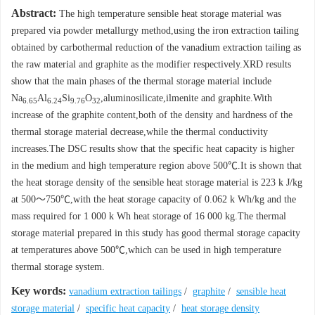
Abstract:
The high temperature sensible heat storage material was
prepared via powder metallurgy method,using the iron extraction tailing
obtained by carbothermal reduction of the vanadium extraction tailing as
the raw material and graphite as the modifier respectively.XRD results
show that the main phases of the thermal storage material include
Na
Al
Si
O
,aluminosilicate,ilmenite and graphite.With
6.65
6.24
9.76
32
increase of the graphite content,both of the density and hardness of the
thermal storage material decrease,while the thermal conductivity
increases.The DSC results show that the specific heat capacity is higher
in the medium and high temperature region above 500℃.It is shown that
the heat storage density of the sensible heat storage material is 223 k J/kg
at 500～750℃,with the heat storage capacity of 0.062 k Wh/kg and the
mass required for 1 000 k Wh heat storage of 16 000 kg.The thermal
storage material prepared in this study has good thermal storage capacity
at temperatures above 500℃,which can be used in high temperature
thermal storage system.
Key words:
vanadium extraction tailings
/
graphite
/
sensible heat
storage material
/
specific heat capacity
/
heat storage density