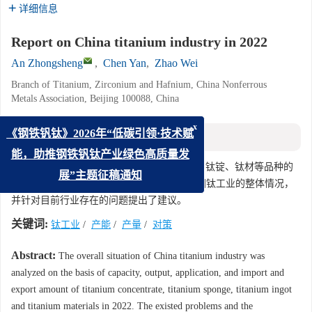
详细信息
Report on China titanium industry in 2022
An Zhongsheng
,
Chen Yan
,
Zhao Wei
Branch of Titanium, Zirconium and Hafnium, China Nonferrous
Metals Association, Beijing 100088, China
x
摘要
《钢铁钒钛》2026年“低碳引领·技术赋
能，助推钢铁钒钛产业绿色高质量发
摘要:
从2022年我国钛工业钛精矿、海绵钛、钛锭、钛材等品种的
展”主题征稿通知
产能、产量、应用和进出口等数据分析了我国钛工业的整体情况，
并针对目前行业存在的问题提出了建议。
关键词:
钛工业
/
产能
/
产量
/
对策
Abstract:
The overall situation of China titanium industry was
analyzed on the basis of capacity, output, application, and import and
export amount of titanium concentrate, titanium sponge, titanium ingot
and titanium materials in 2022. The existed problems and the