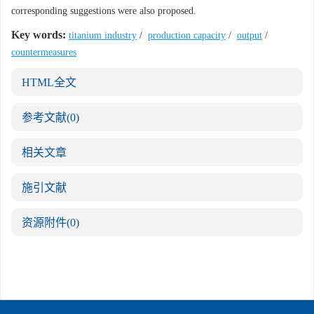
corresponding suggestions were also proposed.
Key words:
titanium industry
/
production capacity
/
output
/
countermeasures
HTML全文
参考文献
(0)
相关文章
施引文献
资源附件
(0)