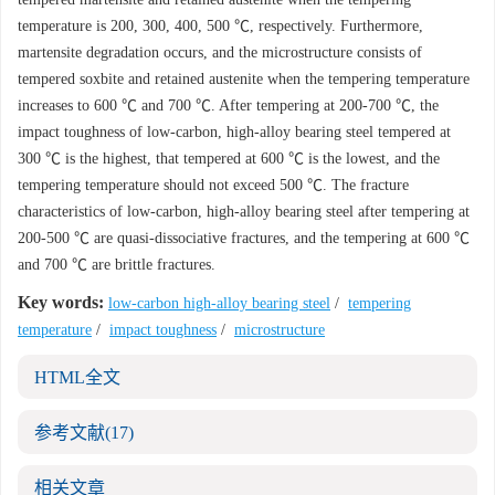
temperature is 200, 300, 400, 500 ℃, respectively. Furthermore,
martensite degradation occurs, and the microstructure consists of
tempered soxbite and retained austenite when the tempering temperature
increases to 600 ℃ and 700 ℃. After tempering at 200-700 ℃, the
impact toughness of low-carbon, high-alloy bearing steel tempered at
300 ℃ is the highest, that tempered at 600 ℃ is the lowest, and the
tempering temperature should not exceed 500 ℃. The fracture
characteristics of low-carbon, high-alloy bearing steel after tempering at
200-500 ℃ are quasi-dissociative fractures, and the tempering at 600 ℃
and 700 ℃ are brittle fractures.
Key words:
low-carbon high-alloy bearing steel
/
tempering
temperature
/
impact toughness
/
microstructure
HTML全文
参考文献
(17)
相关文章