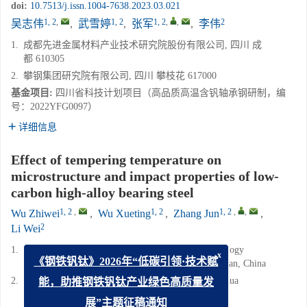
doi:
10.7513/j.issn.1004-7638.2023.03.021
1, 2
,
1, 2
1, 2
,
,
2
吴志伟
,
武雪婷
,
张军
,
李伟
1.
成都先进金属材料产业技术研究院股份有限公司, 四川 成
都 610305
2.
攀钢集团研究院有限公司, 四川 攀枝花 617000
基金项目:
四川省科技计划项目（高品质高温含钒轴承钢研制，编
号：2022YFG0097）
详细信息
Effect of tempering temperature on
microstructure and impact properties of low-
carbon high-alloy bearing steel
1, 2
,
1, 2
1, 2
,
,
Wu Zhiwei
,
Wu Xueting
,
Zhang Jun
,
2
Li Wei
1.
Chengdu Advanced Metal Materials Industry Technology
x
Research Institute Co., Ltd., Chengdu 610305, Sichuan, China
《钢铁钒钛》2026年“低碳引领·技术赋
2.
Pangang Group Research Institute Co., Ltd., Panzhihua
能，助推钢铁钒钛产业绿色高质量发
617000, Sichuan, China