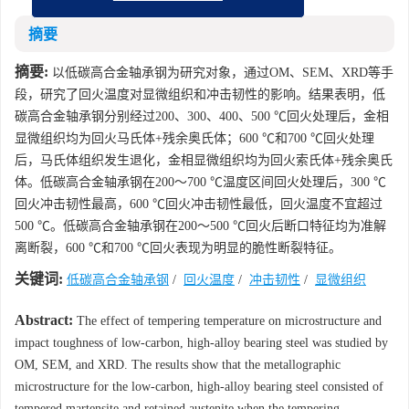
展”主题征稿通知
摘要
摘要:
以低碳高合金轴承钢为研究对象，通过OM、SEM、XRD等手
段，研究了回火温度对显微组织和冲击韧性的影响。结果表明，低
碳高合金轴承钢分别经过200、300、400、500 ℃回火处理后，金相
显微组织均为回火马氏体+残余奥氏体；600 ℃和700 ℃回火处理
后，马氏体组织发生退化，金相显微组织均为回火索氏体+残余奥氏
体。低碳高合金轴承钢在200～700 ℃温度区间回火处理后，300 ℃
回火冲击韧性最高，600 ℃回火冲击韧性最低，回火温度不宜超过
500 ℃。低碳高合金轴承钢在200～500 ℃回火后断口特征均为准解
离断裂，600 ℃和700 ℃回火表现为明显的脆性断裂特征。
关键词:
低碳高合金轴承钢
/
回火温度
/
冲击韧性
/
显微组织
Abstract:
The effect of tempering temperature on microstructure and
impact toughness of low-carbon, high-alloy bearing steel was studied by
OM, SEM, and XRD. The results show that the metallographic
microstructure for the low-carbon, high-alloy bearing steel consisted of
tempered martensite and retained austenite when the tempering