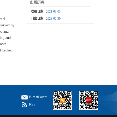
出版历程
收稿日期:
2021-03-03
刊出日期:
2023-06-30
rnal
bserved by
ed and
hing and
tooth
of broken
E-mail alert
RSS