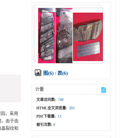
图(6)
/
表(6)
计量
文章访问数:
749
HTML全文浏览量:
203
原因，采用
PDF下载量:
13
明，由于齿
被引次数:
0
沿晶裂纹和