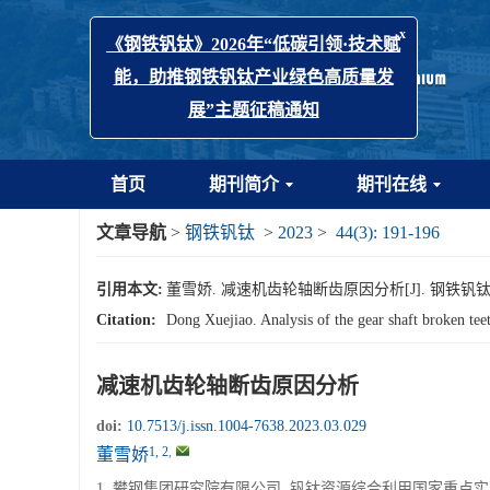
x
《钢铁钒钛》2026年“低碳引领·技术赋
能，助推钢铁钒钛产业绿色高质量发
展”主题征稿通知
首页
期刊简介
期刊在线
文章导航
>
钢铁钒钛
>
2023
>
44(3): 191-196
引用本文:
董雪娇. 减速机齿轮轴断齿原因分析[J]. 钢铁钒钛, 2023,
Citation:
Dong Xuejiao. Analysis of the gear shaft broken tee
减速机齿轮轴断齿原因分析
doi:
10.7513/j.issn.1004-7638.2023.03.029
1, 2
,
董雪娇
1. 攀钢集团研究院有限公司, 钒钛资源综合利用国家重点实验室,