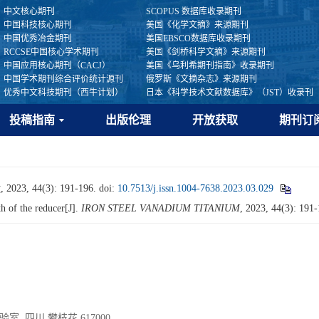
中文核心期刊
SCOPUS 数据库收录期刊
中国科技核心期刊
美国《化学文摘》来源期刊
中国优秀冶金期刊
美国EBSCO数据库收录期刊
RCCSE中国核心学术期刊
美国《剑桥科学文摘》来源期刊
中国应用核心期刊（CACJ）
美国《乌利希期刊指南》收录期刊
中国学术期刊综合评价统计源刊
俄罗斯《文摘杂志》来源期刊
优秀中文科技期刊（西牛计划）
日本《科学技术文献数据库》（JST）收录刊
投稿指南
出版伦理
开放获取
期刊订
 44(3): 191-196.
doi:
10.7513/j.issn.1004-7638.2023.03.029
th of the reducer[J].
IRON STEEL VANADIUM TITANIUM
, 2023, 44(3): 191
 四川 攀枝花 617000