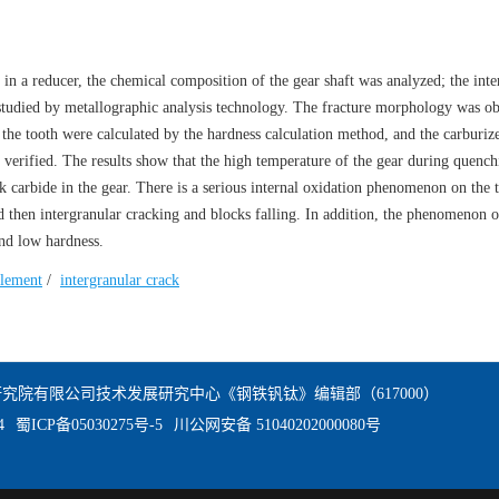
n a reducer, the chemical composition of the gear shaft was analyzed; the inte
e studied by metallographic analysis technology. The fracture morphology was o
 the tooth were calculated by the hardness calculation method, and the carburiz
verified. The results show that the high temperature of the gear during quenc
k carbide in the gear. There is a serious internal oxidation phenomenon on the 
and then intergranular cracking and blocks falling. In addition, the phenomenon 
and low hardness.
tlement
/
intergranular crack
究院有限公司技术发展研究中心《钢铁钒钛》编辑部（617000）
4
蜀ICP备05030275号-5
川公网安备 51040202000080号