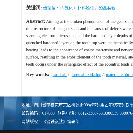
关键词:
齿轮轴
/
内氧化
/
材料脆化
/
沿晶裂纹
Abstract:
Aiming at the broken phenomenon of the gear shaft i
microstructure of the gear shaft and the causes of defects wer
scanning electron microscope, and the hardened layer depths of
quenched hardened layers on the tooth top were mathematically 
heating leads to the appearance of coarse martensite and networ
surface, resulting in the embrittlement of the tooth material, 
teeth occurs under the synergistic effect of the eccentric loads 
Key words:
gear shaft
/
internal oxidation
/
material embrit
地址：四川省攀枝花市东区桃源街90号攀钢集团攀枝花钢铁研
邮政编码：617000
联系电话：0812-3380763,3380539,338076
网站版权：《钢铁钒钛》编辑部