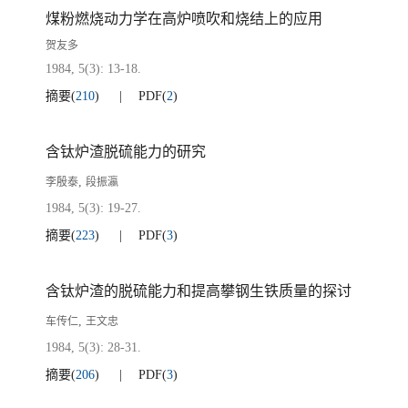
煤粉燃烧动力学在高炉喷吹和烧结上的应用
贺友多
1984, 5(3): 13-18.
摘要
(
210
)
PDF
(
2
)
含钛炉渣脱硫能力的研究
,
李殷泰
段振瀛
1984, 5(3): 19-27.
摘要
(
223
)
PDF
(
3
)
含钛炉渣的脱硫能力和提高攀钢生铁质量的探讨
,
车传仁
王文忠
1984, 5(3): 28-31.
摘要
(
206
)
PDF
(
3
)