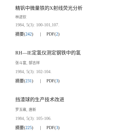
精钒中微量铁的X射线荧光分析
林进钦
1984, 5(3): 100-101,107.
摘要
(
242
)
PDF
(
2
)
RH—IE定氢仪测定钢铁中的氢
,
张斗富
郜吉祥
1984, 5(3): 102-104.
摘要
(
231
)
PDF
(
3
)
挡渣球的生产技术改进
,
罗玉雍
唐新
1984, 5(3): 105-106.
摘要
(
225
)
PDF
(
3
)