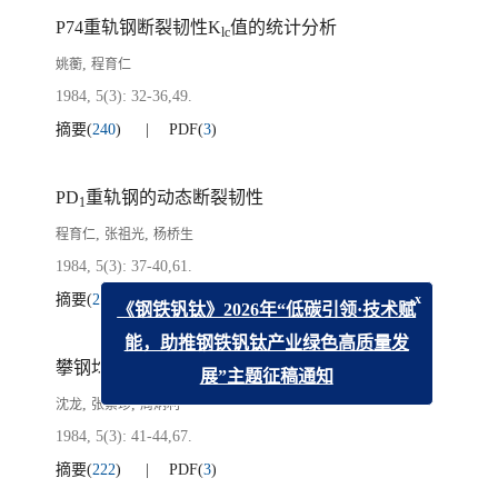
P74重轨钢断裂韧性K
值的统计分析
lc
,
姚蘅
程育仁
1984, 5(3): 32-36,49.
摘要
(
240
)
PDF
(
3
)
PD
重轨钢的动态断裂韧性
1
,
,
程育仁
张祖光
杨桥生
1984, 5(3): 37-40,61.
摘要
(
222
)
PDF
(
3
)
x
《钢铁钒钛》2026年“低碳引领·技术赋
能，助推钢铁钒钛产业绿色高质量发
攀钢均热炉用火焰可调烧咀的研究
展”主题征稿通知
,
,
沈龙
张素珍
周炳利
1984, 5(3): 41-44,67.
摘要
(
222
)
PDF
(
3
)