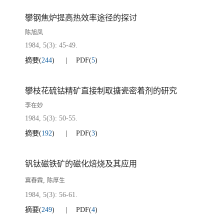
攀钢焦炉提高热效率途径的探讨
陈旭凤
1984, 5(3): 45-49.
摘要
(
244
)
PDF
(
5
)
攀枝花硫钴精矿直接制取搪瓷密着剂的研究
李在妙
1984, 5(3): 50-55.
摘要
(
192
)
PDF
(
3
)
钒钛磁铁矿的磁化焙烧及其应用
,
冀春霖
陈厚生
1984, 5(3): 56-61.
摘要
(
249
)
PDF
(
4
)