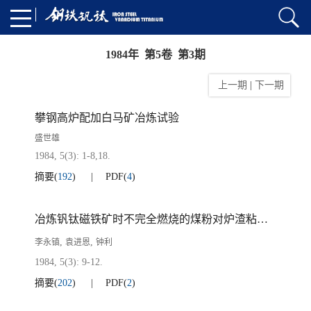
1984年 第5卷 第3期
上一期
|
下一期
攀钢高炉配加白马矿冶炼试验
盛世雄
1984, 5(3): 1-8,18.
摘要
(
192
)
PDF
(
4
)
冶炼钒钛磁铁矿时不完全燃烧的煤粉对炉渣粘度的影响
,
,
李永镇
袁进恩
钟利
1984, 5(3): 9-12.
摘要
(
202
)
PDF
(
2
)