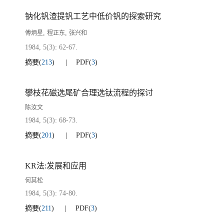
钠化钒渣提钒工艺中低价钒的探索研究
,
,
傅炳星
程正东
张兴和
1984, 5(3): 62-67.
摘要
(
213
)
PDF
(
3
)
攀枝花磁选尾矿合理选钛流程的探讨
陈汝文
1984, 5(3): 68-73.
摘要
(
201
)
PDF
(
3
)
KR法:发展和应用
何其松
1984, 5(3): 74-80.
摘要
(
211
)
PDF
(
3
)