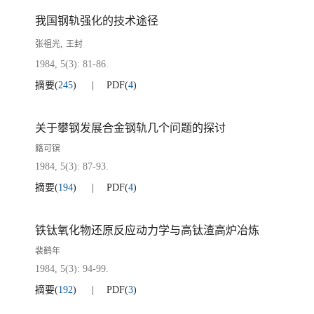
我国钢轨强化的技术途径
,
张祖光
王封
1984, 5(3): 81-86.
摘要
(
245
)
PDF
(
4
)
关于攀钢发展合金钢轨几个问题的探讨
籍可镔
1984, 5(3): 87-93.
摘要
(
194
)
PDF
(
4
)
铁钛氧化物还原反应动力学与高钛渣高炉冶炼
裴鹤年
1984, 5(3): 94-99.
摘要
(
192
)
PDF
(
3
)