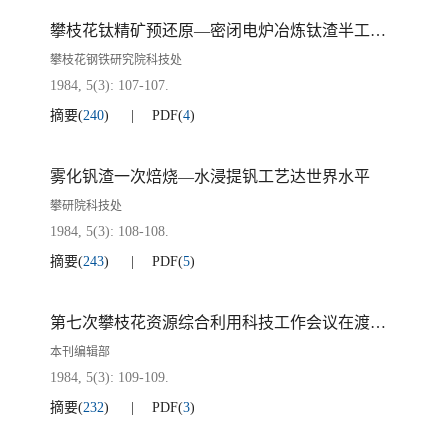
攀枝花钛精矿预还原—密闭电炉冶炼钛渣半工业试验通过鉴定
攀枝花钢铁研究院科技处
1984, 5(3): 107-107.
摘要
(
240
)
PDF
(
4
)
雾化钒渣一次焙烧—水浸提钒工艺达世界水平
攀研院科技处
1984, 5(3): 108-108.
摘要
(
243
)
PDF
(
5
)
第七次攀枝花资源综合利用科技工作会议在渡口召开
本刊编辑部
1984, 5(3): 109-109.
摘要
(
232
)
PDF
(
3
)