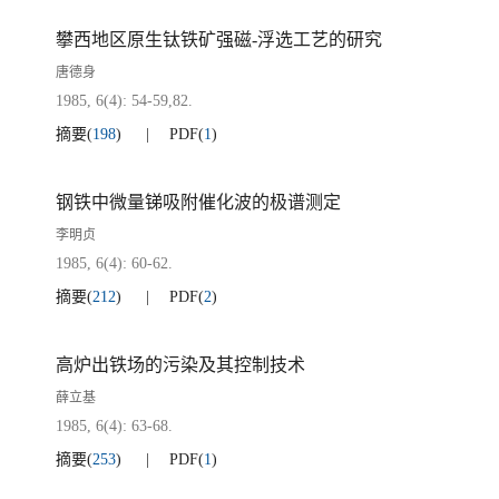
攀西地区原生钛铁矿强磁-浮选工艺的研究
唐德身
1985, 6(4): 54-59,82.
摘要
(
198
)
PDF
(
1
)
钢铁中微量锑吸附催化波的极谱测定
李明贞
1985, 6(4): 60-62.
摘要
(
212
)
PDF
(
2
)
高炉出铁场的污染及其控制技术
薛立基
1985, 6(4): 63-68.
摘要
(
253
)
PDF
(
1
)