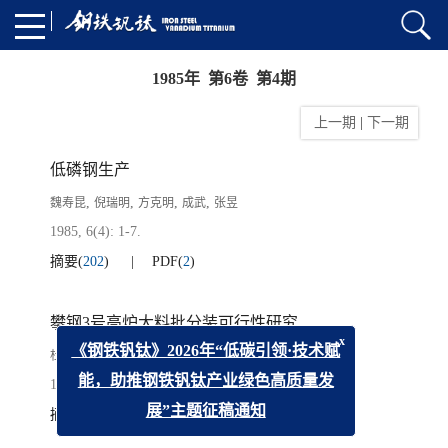
1985年 第6卷 第4期
上一期
|
下一期
低磷钢生产
,
,
,
,
魏寿昆
倪瑞明
方克明
成武
张昱
1985, 6(4): 1-7.
摘要
(
202
)
PDF
(
2
)
攀钢3号高炉大料批分装可行性研究
,
,
杜鹤桂
徐家庆
唐恺
x
《钢铁钒钛》2026年“低碳引领·技术赋
1985, 6(4): 8-16.
能，助推钢铁钒钛产业绿色高质量发
摘要
(
251
)
PDF
(
1
)
展”主题征稿通知