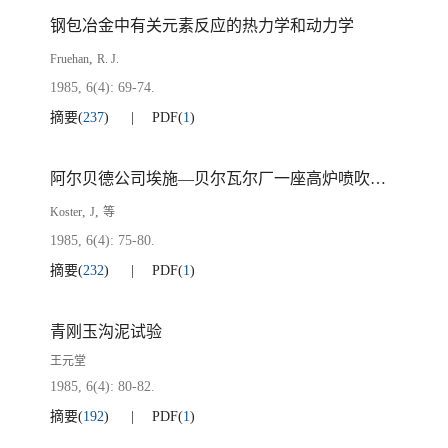
钢包冶金中有关元素反应的热力学和动力学
,
Fruehan
R. J.
1985, 6(4): 69-74.
摘要
(
237
)
PDF
(
1
)
阿尔贝德公司埃施—贝尔瓦尔厂一座高炉喷吹褐煤/煤
,
,
Koster
J
等
1985, 6(4): 75-80.
摘要
(
232
)
PDF
(
1
)
青刚玉沟泥试验
王元堂
1985, 6(4): 80-82.
摘要
(
192
)
PDF
(
1
)