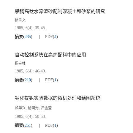
攀钢高钛水淬渣砂配制混凝土和砂浆的研究
徐显文
1985, 6(4): 39-45.
摘要
(
235
)
PDF
(
4
)
自动控制系统在高炉配料中的应用
杨喜林
1985, 6(4): 46-49.
摘要
(
210
)
PDF
(
1
)
钠化提钒实验数据的微机处理和绘图系统
,
,
顾华兴
杨国光
吕金奎
1985, 6(4): 50-53.
摘要
(
251
)
PDF
(
1
)