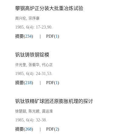
攀钢高炉正分装大批重冶炼试验
,
周兴伦
宗序康
1985, 6(4): 17-23,90.
摘要
(
234
)
PDF
(
1
)
钒钛铸铁钢锭模
,
,
许光奎
张载华
代心正
1985, 6(4): 24-31,53.
摘要
(
218
)
PDF
(
1
)
钒钛铁精矿球团还原膨胀机理的探讨
,
,
徐楚韶
陈光碧
龚运淮
1985, 6(4): 32-38.
摘要
(
268
)
PDF
(
2
)