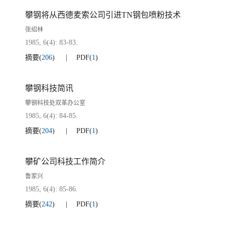
攀钢将从西德麦索公司引进TN钢包喷粉技术
张绍林
1985, 6(4): 83-83.
摘要
(
206
)
PDF
(
1
)
攀钢科技简讯
攀钢科技处双革办公室
1985, 6(4): 84-85.
摘要
(
204
)
PDF
(
1
)
攀矿公司科技工作简介
鲁家兴
1985, 6(4): 85-86.
摘要
(
242
)
PDF
(
1
)