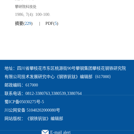
攀研院科技处
1986, 7(4): 100-100.
摘要
(
229
)
PDF
(
5
)
地址：四川省攀枝花市东区桃源街90号攀钢集团攀枝花钢铁研究院
有限公司技术发展研究中心《钢铁钒钛》编辑部（617000）
邮政编码：617000
联系电话：0812-3380763,3380539,3380764
蜀ICP备05030275号-5
川公网安备 51040202000080号
网站版权：《钢铁钒钛》编辑部
E-mail alert