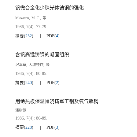
钒微合金化少珠光体铸钢的强化
,
,
Михалев
М. С.
等
1986, 7(4): 77-79.
摘要
(
232
)
PDF
(
4
)
含钒高锰铸钢的凝固组织
,
,
沢本章
大城桂作
等
1986, 7(4): 80-85.
摘要
(
240
)
PDF
(
2
)
用绝热板保温帽浇铸军工钢及氧气瓶钢
潘树范
1986, 7(4): 86-89.
摘要
(
228
)
PDF
(
3
)