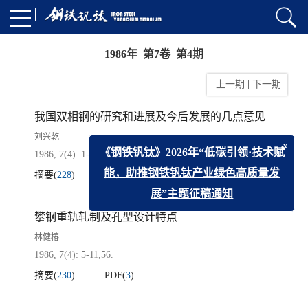
1986年 第7卷 第4期
上一期
|
下一期
我国双相钢的研究和进展及今后发展的几点意见
刘兴乾
1986, 7(4): 1-4.
x
《钢铁钒钛》2026年“低碳引领·技术赋
摘要
(
228
)
PDF
(
3
)
能，助推钢铁钒钛产业绿色高质量发
展”主题征稿通知
攀钢重轨轧制及孔型设计特点
林健椿
1986, 7(4): 5-11,56.
摘要
(
230
)
PDF
(
3
)