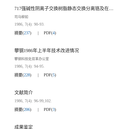
717强碱性阴离子交换树脂静态交换分离铬及在含铬耐火材料标准分析中的应用
司马柳如
1986, 7(4): 90-93.
摘要
(
237
)
PDF
(
4
)
攀钢1986年上半年技术改进情况
攀钢科技处双革办公室
1986, 7(4): 94-95.
摘要
(
228
)
PDF
(
5
)
文献简介
1986, 7(4): 96-99,102.
摘要
(
206
)
PDF
(
3
)
成果鉴定