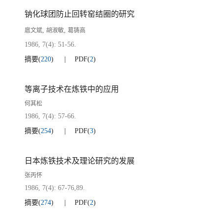
钠化球团防止回转窑结圈的研究
,
,
扈文斌
胡淑敏
葛铸高
1986, 7(4): 51-56.
摘要
(
220
)
PDF
(
2
)
等离子技术在炼铁中的应用
何其松
1986, 7(4): 57-66.
摘要
(
254
)
PDF
(
3
)
日本炼铁技术及理论研究的发展
张丙怀
1986, 7(4): 67-76,89.
摘要
(
274
)
PDF
(
2
)