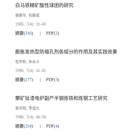
白马铁精矿酸性球团的研究
,
谢建华
包毅成
1986, 7(4): 31-40.
摘要
(
316
)
PDF
(
2
)
膨胀发热型防缩孔剂各组分的作用及其实践效果
,
包学新
朱永义
1986, 7(4): 41-45.
摘要
(
277
)
PDF
(
3
)
攀矿钛渣电炉副产半钢炼铁和炼钢工艺研究
,
袁宗阳
李谊大
1986, 7(4): 46-50.
摘要
(
254
)
PDF
(
4
)