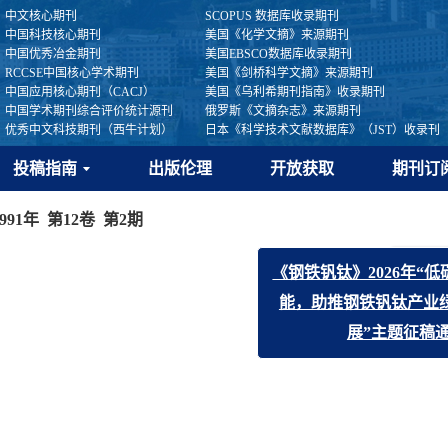
中文核心期刊
SCOPUS 数据库收录期刊
中国科技核心期刊
美国《化学文摘》来源期刊
中国优秀冶金期刊
美国EBSCO数据库收录期刊
RCCSE中国核心学术期刊
美国《剑桥科学文摘》来源期刊
中国应用核心期刊（CACJ）
美国《乌利希期刊指南》收录期刊
中国学术期刊综合评价统计源刊
俄罗斯《文摘杂志》来源期刊
优秀中文科技期刊（西牛计划）
日本《科学技术文献数据库》（JST）收录刊
投稿指南
出版伦理
开放获取
期刊订
1991年 第12卷 第2期
上一期
《钢铁钒钛》2026年“低碳引领
显示方式:
能，助推钢铁钒钛产业绿色高
展”主题征稿通知