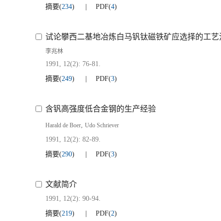
摘要
(
234
)
PDF
(
4
)
试论攀西二基地冶炼白马钒钛磁铁矿应选择的工艺
李兆林
1991, 12(2): 76-81.
摘要
(
249
)
PDF
(
3
)
含钒高强度低合金钢的生产经验
,
Harald de Boer
Udo Schriever
1991, 12(2): 82-89.
摘要
(
290
)
PDF
(
3
)
文献简介
1991, 12(2): 90-94.
摘要
(
219
)
PDF
(
2
)