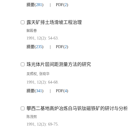
摘要
(
281
)
PDF
(
2
)
露天矿排土场滑坡工程治理
解殿春
1991, 12(2): 54-63.
摘要
(
235
)
PDF
(
2
)
珠光体片层间距测量方法的研究
,
吴照权
张晓华
1991, 12(2): 64-68.
摘要
(
341
)
PDF
(
4
)
攀西二基地高炉冶炼白马钒钛磁铁矿的研讨与分析
陈茂熙
1991, 12(2): 69-75.