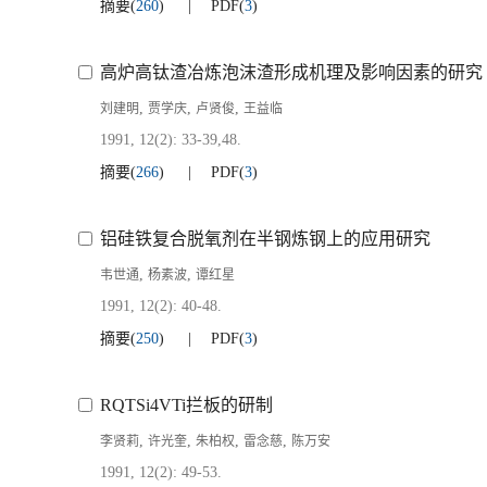
摘要
(
260
)
PDF
(
3
)
高炉高钛渣冶炼泡沫渣形成机理及影响因素的研究
,
,
,
刘建明
贾学庆
卢贤俊
王益临
1991, 12(2): 33-39,48.
摘要
(
266
)
PDF
(
3
)
铝硅铁复合脱氧剂在半钢炼钢上的应用研究
,
,
韦世通
杨素波
谭红星
1991, 12(2): 40-48.
摘要
(
250
)
PDF
(
3
)
RQTSi4VTi拦板的研制
,
,
,
,
李贤莉
许光奎
朱柏权
雷念慈
陈万安
1991, 12(2): 49-53.