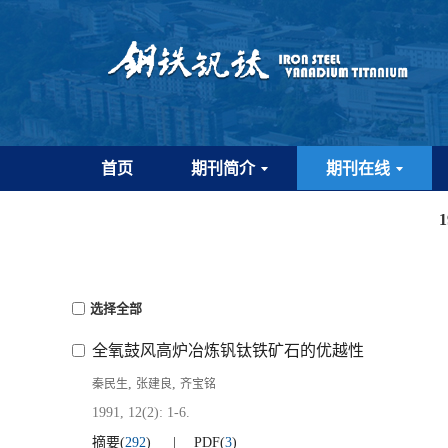
首页
期刊简介
期刊在线
选择全部
全氧鼓风高炉冶炼钒钛铁矿石的优越性
,
,
秦民生
张建良
齐宝铭
1991, 12(2): 1-6.
摘要
(
292
)
PDF
(
3
)