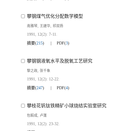
攀钢煤气优化分配数学模型
,
,
南雅琴
王建华
祁双扬
1991, 12(2): 7-11.
摘要
(
215
)
PDF
(
3
)
攀钢钢液氧水平及脱氧工艺研究
,
黎之政
张千象
1991, 12(2): 12-22.
摘要
(
247
)
PDF
(
4
)
攀枝花钒钛铁精矿小球烧结实验室研究
,
包毅成
卢蓬
1991, 12(2): 23-32.