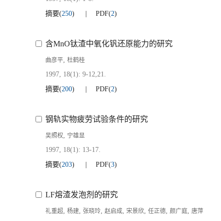
摘要
(
250
)
PDF
(
2
)
含MnO钛渣中氧化钒还原能力的研究
,
曲彦平
杜鹤桂
1997, 18(1): 9-12,21.
摘要
(
200
)
PDF
(
2
)
钢轨实物疲劳试验条件的研究
,
吴照权
宁雄显
1997, 18(1): 13-17.
摘要
(
203
)
PDF
(
3
)
LF熔渣发泡剂的研究
,
,
,
,
,
,
,
礼重超
杨建
张晓玲
赵启成
宋景欣
任正德
颜广庭
唐萍