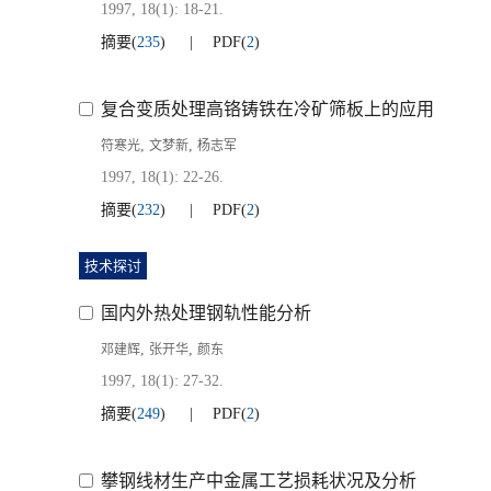
1997, 18(1): 18-21.
摘要
(
235
)
PDF
(
2
)
复合变质处理高铬铸铁在冷矿筛板上的应用
,
,
符寒光
文梦新
杨志军
1997, 18(1): 22-26.
摘要
(
232
)
PDF
(
2
)
技术探讨
国内外热处理钢轨性能分析
,
,
邓建辉
张开华
颜东
1997, 18(1): 27-32.
摘要
(
249
)
PDF
(
2
)
攀钢线材生产中金属工艺损耗状况及分析