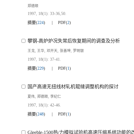
郑德顺
1997, 18(1): 33-36,50.
摘要
(
224
)
PDF
(
2
)
攀钢-高炉炉况失常后恢复期间的调查及分析
,
,
,
,
王戈
王华
邓开天
张善坤
罗明银
1997, 18(1): 37-41.
摘要
(
229
)
PDF
(
1
)
国产高速无扭线材轧机辊缝调整机构的探讨
,
,
夏伟
郑德顺
李纪仁
1997, 18(1): 42-46.
摘要
(
248
)
PDF
(
1
)
Gleeble-1500热/力模拟试验机高速压缩系统功能的