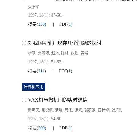
朱宗季
1997, 18(1): 47-50.
摘要
(
238
)
PDF
(
1
)
对我国初轧厂现存几个问题的探讨
,
,
,
,
,
杨耿
贾济海
赵文
陈林
张勤
黄娟
1997, 18(1): 51-53.
摘要
(
211
)
PDF
(
1
)
计算机应用
VAX机与微机间的实时通信
,
,
,
,
,
,
,
卿济民
谢晓斌
綦炘
周渝
张斌
裴家骥
曹长修
张邦礼
1997, 18(1): 54-60.
摘要
(
200
)
PDF
(
1
)