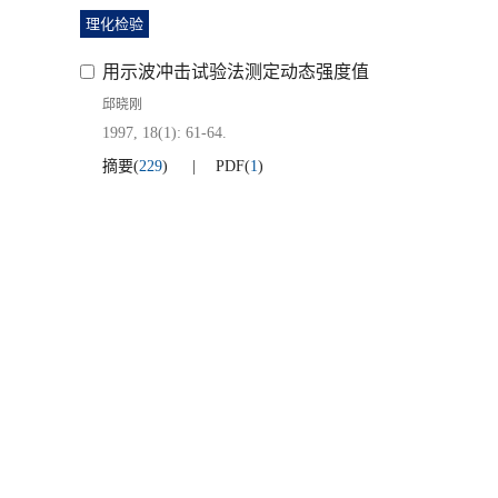
理化检验
用示波冲击试验法测定动态强度值
邱晓刚
1997, 18(1): 61-64.
摘要
(
229
)
PDF
(
1
)
地址：四川省攀枝花市东区桃源街90号攀钢集团攀枝花钢铁研