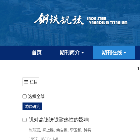
首页
期刊简介
期刊在线
栏目
选择全部
试验研究
钒对高铬铸铁耐热性的影响
,
,
,
,
陈璟琚
卿上胜
余自甦
李玉和
钟兵
1997, 18(1): 1-8.