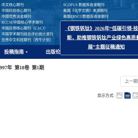
中文核心期刊
SCOPUS 数据库收录期刊
中国科技核心期刊
美国《化学文摘》来源期刊
中国优秀冶金期刊
美国EBSCO数据库收录期刊
RCCSE中国核心学术期刊
美国《剑桥科学文摘》来源期刊
中国应用核心期刊（CACJ）
美国《乌利希期刊指南》收录期刊
中国学术期刊综合评价统计源刊
俄罗斯《文摘杂志》来源期刊
x
《钢铁钒钛》2026年“低碳引领·技术赋
优秀中文科技期刊（西牛计划）
日本《科学技术文献数据库》（JST）收录刊
能，助推钢铁钒钛产业绿色高质量发
投稿指南
出版伦理
开放获取
期刊订
展”主题征稿通知
1997年 第18卷 第1期
上一期
显示方式: