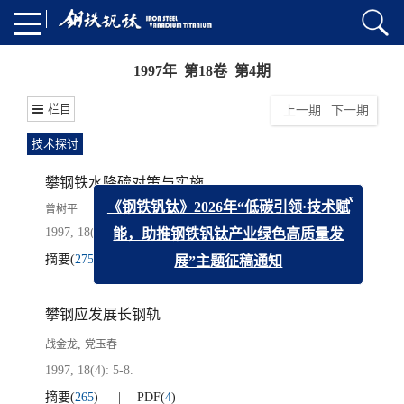
1997年 第18卷 第4期
栏目
上一期
|
下一期
技术探讨
攀钢铁水降硫对策与实施
x
曾树平
《钢铁钒钛》2026年“低碳引领·技术赋
1997, 18(4): 1-4.
能，助推钢铁钒钛产业绿色高质量发
摘要
(
275
)
PDF
(
4
)
展”主题征稿通知
攀钢应发展长钢轨
,
战金龙
党玉春
1997, 18(4): 5-8.
摘要
(
265
)
PDF
(
4
)