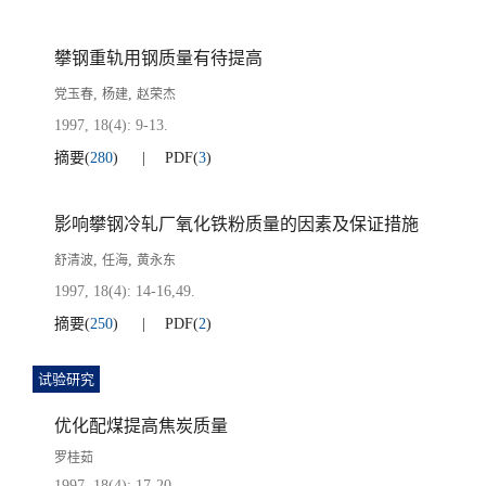
攀钢重轨用钢质量有待提高
,
,
党玉春
杨建
赵荣杰
1997, 18(4): 9-13.
摘要
(
280
)
PDF
(
3
)
影响攀钢冷轧厂氧化铁粉质量的因素及保证措施
,
,
舒清波
任海
黄永东
1997, 18(4): 14-16,49.
摘要
(
250
)
PDF
(
2
)
试验研究
优化配煤提高焦炭质量
罗桂茹
1997, 18(4): 17-20.