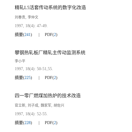
精轧L5活套传动系统的数字化改造
,
刘春贵
李仲文
1997, 18(4): 47-49.
摘要
(
241
)
PDF
(
2
)
攀钢热轧板厂精轧主传动监测系统
李小平
1997, 18(4): 50-51,55.
摘要
(
225
)
PDF
(
2
)
四一零厂燃煤加热炉的技术改造
,
,
,
官立新
刘子成
魏家军
胡佐兴
1997, 18(4): 52-55.
摘要
(
228
)
PDF
(
2
)