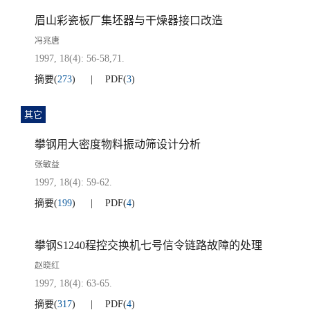
眉山彩瓷板厂集坯器与干燥器接口改造
冯兆唐
1997, 18(4): 56-58,71.
摘要
(
273
)
PDF
(
3
)
其它
攀钢用大密度物料振动筛设计分析
张敏益
1997, 18(4): 59-62.
摘要
(
199
)
PDF
(
4
)
攀钢S1240程控交换机七号信令链路故障的处理
赵晓红
1997, 18(4): 63-65.
摘要
(
317
)
PDF
(
4
)