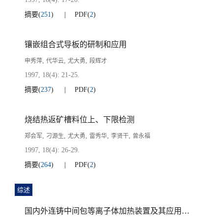
摘要
(
251
)
PDF
(
2
)
镶嵌组合式导板的研制和应用
,
,
,
申秀萍
代华云
尤大勇
段辉才
1997, 18(4): 21-25.
摘要
(
237
)
PDF
(
2
)
烧结热返矿槽料位上、下限检测
,
,
,
,
,
郑会军
刁源生
尤大勇
雷秀华
李贤干
曾永福
1997, 18(4): 26-29.
摘要
(
264
)
PDF
(
2
)
综述
国内外连铸中间包等离子体加热装置及其应用现状