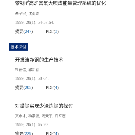
#
攀钢4
高炉富氧大喷煤能量管理系统的优化
,
朱子宗
沈勇玲
1999, 20(1): 54-57,64.
摘要
(
247
)
PDF
(
3
)
技术探讨
开发洁净钢的生产技术
,
杜德信
郭新春
1999, 20(1): 58-64.
摘要
(
205
)
PDF
(
4
)
对攀钢实现少渣炼钢的探讨
,
,
,
文永才
杨素波
汤天宇
许立志
1999, 20(1): 65-70.
摘要
(
229
)
PDF
(
4
)