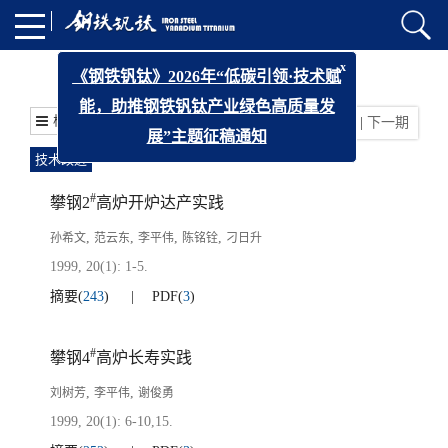
1999年 第20卷 第1期
x
《钢铁钒钛》2026年“低碳引领·技术赋
能，助推钢铁钒钛产业绿色高质量发
栏目
上一期
|
下一期
展”主题征稿通知
技术改进
#
攀钢2
高炉开炉达产实践
,
,
,
,
孙希文
范云东
李平伟
陈铭铨
刁日升
1999, 20(1): 1-5.
摘要
(
243
)
PDF
(
3
)
#
攀钢4
高炉长寿实践
,
,
刘树芳
李平伟
谢俊勇
1999, 20(1): 6-10,15.