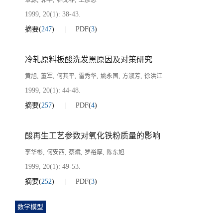
覃源
郭华
林戈非
王彦忠
1999, 20(1): 38-43.
摘要
(
247
)
PDF
(
3
)
冷轧原料板酸洗发黑原因及对策研究
,
,
,
,
,
,
黄旭
董军
何其平
雷秀华
姚永国
方淑芳
徐洪江
1999, 20(1): 44-48.
摘要
(
257
)
PDF
(
4
)
酸再生工艺参数对氧化铁粉质量的影响
,
,
,
,
李华彬
何安西
蔡斌
罗裕厚
陈东旭
1999, 20(1): 49-53.
摘要
(
252
)
PDF
(
3
)
数学模型