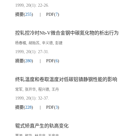
1999, 20(1): 22-26.
摘要
(
255
)
PDF
(
7
)
控轧控冷时Nb-V微合金钢中碳氮化物的析出行为
,
,
,
杨春楣
胡贻苏
辛义德
彭建
1999, 20(1): 27-31.
摘要
(
280
)
PDF
(
6
)
终轧温度和卷取温度对低碳铝镇静钢性能的影响
,
,
,
常军
张开华
程兴德
王丹
1999, 20(1): 32-37.
摘要
(
228
)
PDF
(
3
)
辊式矫直产生的轨高变化
,
,
,