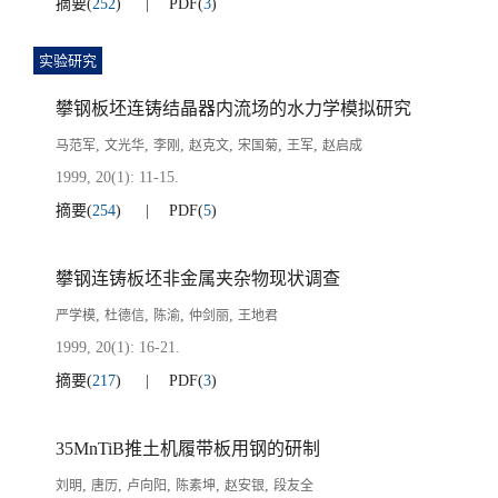
摘要
(
252
)
PDF
(
3
)
实验研究
攀钢板坯连铸结晶器内流场的水力学模拟研究
,
,
,
,
,
,
马范军
文光华
李刚
赵克文
宋国菊
王军
赵启成
1999, 20(1): 11-15.
摘要
(
254
)
PDF
(
5
)
攀钢连铸板坯非金属夹杂物现状调查
,
,
,
,
严学模
杜德信
陈渝
仲剑丽
王地君
1999, 20(1): 16-21.
摘要
(
217
)
PDF
(
3
)
35MnTiB推土机履带板用钢的研制
,
,
,
,
,
刘明
唐历
卢向阳
陈素坤
赵安银
段友全