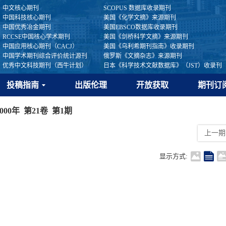
中文核心期刊
SCOPUS 数据库收录期刊
中国科技核心期刊
美国《化学文摘》来源期刊
中国优秀冶金期刊
美国EBSCO数据库收录期刊
RCCSE中国核心学术期刊
美国《剑桥科学文摘》来源期刊
中国应用核心期刊（CACJ）
美国《乌利希期刊指南》收录期刊
中国学术期刊综合评价统计源刊
俄罗斯《文摘杂志》来源期刊
优秀中文科技期刊（西牛计划）
日本《科学技术文献数据库》（JST）收录刊
投稿指南
出版伦理
开放获取
期刊订
2000年 第21卷 第1期
上一期
显示方式: