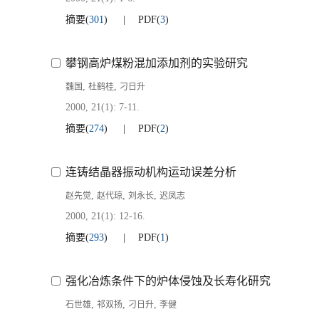
摘要
(
301
)
PDF
(
3
)
攀钢高炉煤粉混加添加剂的实验研究
,
,
魏国
杜鹤桂
刁日升
2000, 21(1): 7-11.
摘要
(
274
)
PDF
(
2
)
连铸结晶器振动机构运动误差分析
,
,
,
赵先觉
赵代琼
刘永长
迟凤志
2000, 21(1): 12-16.
摘要
(
293
)
PDF
(
1
)
强化冶炼条件下的炉体侵蚀及长寿化研究
,
,
,
石世雄
祁双扬
刁日升
李健