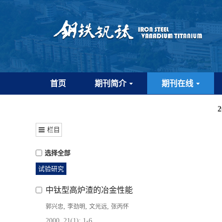
首页
期刊简介
期刊在线
栏目
选择全部
试验研究
中钛型高炉渣的冶金性能
,
,
,
郭兴忠
李劲明
文光远
张丙怀
2000, 21(1): 1-6.