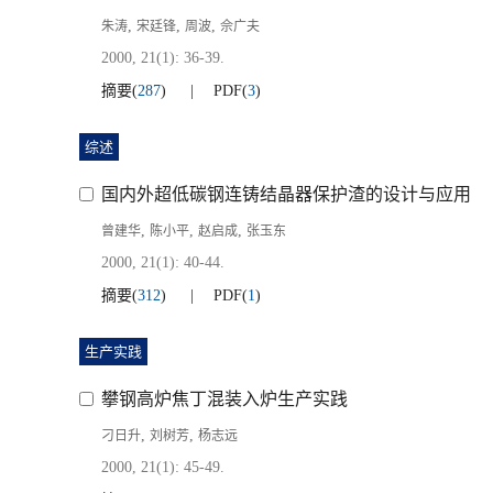
,
,
,
朱涛
宋廷锋
周波
佘广夫
2000, 21(1): 36-39.
摘要
(
287
)
PDF
(
3
)
综述
国内外超低碳钢连铸结晶器保护渣的设计与应用
,
,
,
曾建华
陈小平
赵启成
张玉东
2000, 21(1): 40-44.
摘要
(
312
)
PDF
(
1
)
生产实践
攀钢高炉焦丁混装入炉生产实践
,
,
刁日升
刘树芳
杨志远
2000, 21(1): 45-49.