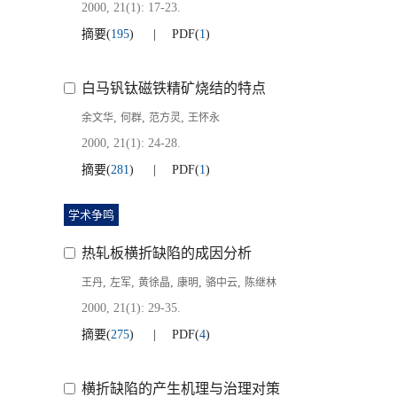
2000, 21(1): 17-23.
摘要
(
195
)
PDF
(
1
)
白马钒钛磁铁精矿烧结的特点
,
,
,
余文华
何群
范方灵
王怀永
2000, 21(1): 24-28.
摘要
(
281
)
PDF
(
1
)
学术争鸣
热轧板横折缺陷的成因分析
,
,
,
,
,
王丹
左军
黄徐晶
康明
骆中云
陈继林
2000, 21(1): 29-35.
摘要
(
275
)
PDF
(
4
)
横折缺陷的产生机理与治理对策