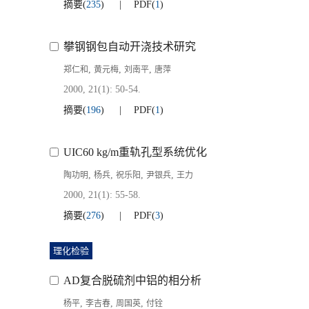
摘要
(
235
)
PDF
(
1
)
攀钢钢包自动开浇技术研究
,
,
,
郑仁和
黄元梅
刘南平
唐萍
2000, 21(1): 50-54.
摘要
(
196
)
PDF
(
1
)
UIC60 kg/m重轨孔型系统优化
,
,
,
,
陶功明
杨兵
祝乐阳
尹银兵
王力
2000, 21(1): 55-58.
摘要
(
276
)
PDF
(
3
)
理化检验
AD复合脱硫剂中铝的相分析
,
,
,
杨平
李吉春
周国英
付铨