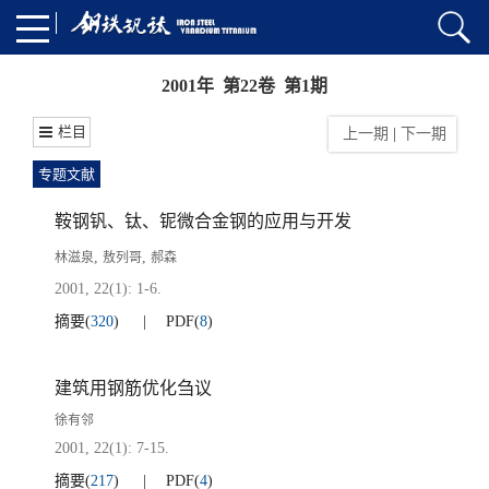
2001年 第22卷 第1期
栏目
上一期
|
下一期
专题文献
鞍钢钒、钛、铌微合金钢的应用与开发
,
,
林滋泉
敖列哥
郝森
2001, 22(1): 1-6.
摘要
(
320
)
PDF
(
8
)
建筑用钢筋优化刍议
徐有邻
2001, 22(1): 7-15.
摘要
(
217
)
PDF
(
4
)