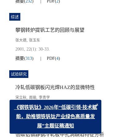
摘要
(
232
)
PDF
(
2
)
综述
攀钢转炉提钒工艺的回顾与展望
,
张大德
张玉东
2001, 22(1): 30-33.
摘要
(
313
)
PDF
(
4
)
试验研究
冷轧低碳钢板闪光焊HAZ的显微特性
,
,
宋立秋
周瑜
李贵学
2001, 22(1): 34-39.
x
《钢铁钒钛》2026年“低碳引领·技术赋
摘要
(
255
)
PDF
(
3
)
能，助推钢铁钒钛产业绿色高质量发
展”主题征稿通知
低碳铝镇静钢冷轧板中孔洞缺陷特征分析