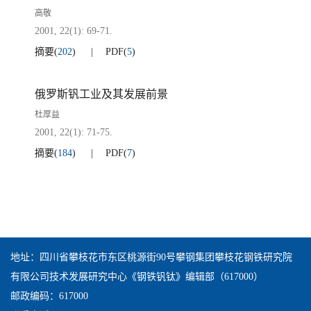
高敬
2001, 22(1): 69-71.
摘要
(
202
)
PDF
(
5
)
俄罗斯钒工业及其发展前景
杜厚益
2001, 22(1): 71-75.
摘要
(
184
)
PDF
(
7
)
地址：四川省攀枝花市东区桃源街90号攀钢集团攀枝花钢铁研究院
有限公司技术发展研究中心《钢铁钒钛》编辑部（617000）
邮政编码：617000