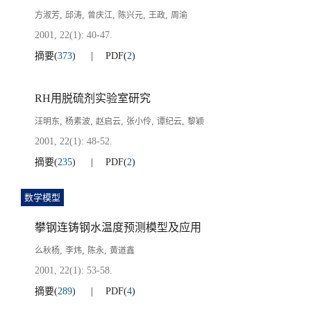
,
,
,
,
,
方淑芳
邱涛
曾庆江
陈兴元
王政
周渝
2001, 22(1): 40-47.
摘要
(
373
)
PDF
(
2
)
RH用脱硫剂实验室研究
,
,
,
,
,
汪明东
杨素波
赵启云
张小伶
谭纪云
黎颖
2001, 22(1): 48-52.
摘要
(
235
)
PDF
(
2
)
数学模型
攀钢连铸钢水温度预测模型及应用
,
,
,
么秋杨
李炜
陈永
黄道鑫
2001, 22(1): 53-58.
摘要
(
289
)
PDF
(
4
)