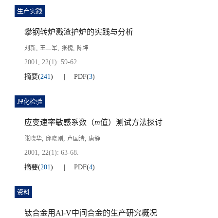
生产实践
攀钢转炉溅渣护炉的实践与分析
,
,
,
刘新
王二军
张槐
陈坤
2001, 22(1): 59-62.
摘要
(
241
)
PDF
(
3
)
理化检验
应变速率敏感系数（
m
值）测试方法探讨
,
,
,
张晓华
邱晓刚
卢国清
唐静
2001, 22(1): 63-68.
摘要
(
201
)
PDF
(
4
)
资料
钛合金用Al-V中间合金的生产研究概况