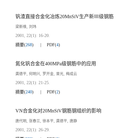
钒渣直接合金化冶炼20MnSiV生产新Ⅲ级钢筋
,
梁新维
刘玮
2001, 22(1): 16-20.
摘要
(
268
)
PDF
(
4
)
氮化钒合金在400MPa级钢筋中的应用
,
,
,
,
龚德平
何明兴
罗开金
曾光
梅成云
2001, 22(1): 21-25.
摘要
(
240
)
PDF
(
2
)
VN合金化对20MnSiV钢筋钢组织的影响
,
,
,
,
唐代明
张春兰
徐本平
龚德平
唐静
2001, 22(1): 26-29.