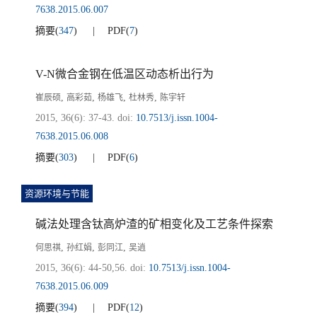
7638.2015.06.007
摘要
(
347
)
PDF
(
7
)
V-N微合金钢在低温区动态析出行为
,
,
,
,
崔辰硕
高彩茹
杨雄飞
杜林秀
陈宇轩
2015, 36(6): 37-43.
doi:
10.7513/j.issn.1004-
7638.2015.06.008
摘要
(
303
)
PDF
(
6
)
资源环境与节能
碱法处理含钛高炉渣的矿相变化及工艺条件探索
,
,
,
何思祺
孙红娟
彭同江
吴逍
2015, 36(6): 44-50,56.
doi:
10.7513/j.issn.1004-
7638.2015.06.009
摘要
(
394
)
PDF
(
12
)