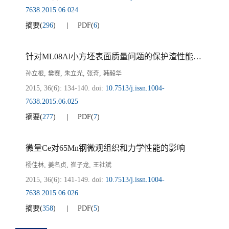
7638.2015.06.024
摘要
(
296
)
PDF
(
6
)
针对ML08Al小方坯表面质量问题的保护渣性能优化
,
,
,
,
孙立根
樊赛
朱立光
张奇
韩毅华
2015, 36(6): 134-140.
doi:
10.7513/j.issn.1004-
7638.2015.06.025
摘要
(
277
)
PDF
(
7
)
微量Ce对65Mn钢微观组织和力学性能的影响
,
,
,
杨佳林
姜名贞
崔子龙
王社斌
2015, 36(6): 141-149.
doi:
10.7513/j.issn.1004-
7638.2015.06.026
摘要
(
358
)
PDF
(
5
)