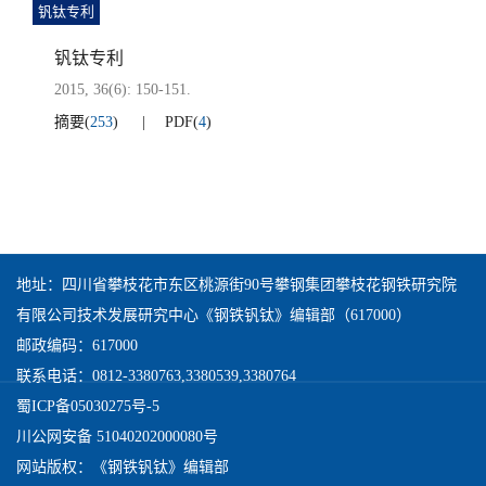
钒钛专利
钒钛专利
2015, 36(6): 150-151.
摘要
(
253
)
PDF
(
4
)
地址：四川省攀枝花市东区桃源街90号攀钢集团攀枝花钢铁研究院
有限公司技术发展研究中心《钢铁钒钛》编辑部（617000）
邮政编码：617000
联系电话：0812-3380763,3380539,3380764
蜀ICP备05030275号-5
川公网安备 51040202000080号
网站版权：《钢铁钒钛》编辑部