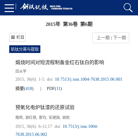
2015年 第36卷 第6期
栏目
上一期
|
下一期
钒钛分离与提取
煅烧时间对短流程制备金红石钛白的影响
田从学
2015, 36(6): 1-5.
doi:
10.7513/j.issn.1004-7638.2015.06.001
摘要
(
418
)
PDF
(
11
)
预氧化电炉钛渣的还原试验
,
,
,
,
路辉
谢红艳
蒙钧
安建国
谢刚
2015, 36(6): 6-12,17.
doi:
10.7513/j.issn.1004-
7638.2015.06.002