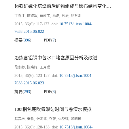
镜铁矿磁化焙烧前后矿物组成与嵌布结构变化分析
,
,
,
,
,
丁春江
陈铁军
黄献宝
马浩
苏涛
屈万刚
2015, 36(6): 117-122.
doi:
10.7513/j.issn.1004-
7638.2015.06.022
摘要
(
396
)
PDF
(
7
)
冶炼含铝钢中包水口堵塞原因分析及改进
,
,
段永卿
陈晓辉
王月聪
2015, 36(6): 123-127.
doi:
10.7513/j.issn.1004-
7638.2015.06.023
摘要
(
293
)
PDF
(
3
)
100t钢包底吹氩混匀时间与卷渣水模拟
,
,
,
,
,
赵青松
秦哲
张明博
乔智
仇圣桃
赖朝彬
2015, 36(6): 128-133.
doi:
10.7513/j.issn.1004-