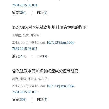
7638.2015.06.014
摘要
(
294
)
PDF
(
6
)
TiO
/SiO
对含钒钛高炉炉料熔滴性能的影响
2
2
,
,
王福佳
吕庆
陈树军
2015, 36(6): 79-83.
doi:
10.7513/j.issn.1004-
7638.2015.06.015
摘要
(
211
)
PDF
(
3
)
含钒钛铁水转炉炼钢终渣成分控制研究
,
,
,
周海
唐萍
潘银虎
侯自兵
2015, 36(6): 84-88.
doi:
10.7513/j.issn.1004-
7638.2015.06.016
摘要
(
306
)
PDF
(
5
)