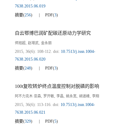
7638.2015.06.019
摘要
(
256
)
PDF
(
3
)
白云鄂博巴润矿配碳还原动力学研究
,
,
师旭超
赵增武
金永丽
2015, 36(6): 108-112.
doi:
10.7513/j.issn.1004-
7638.2015.06.020
摘要
(
248
)
PDF
(
3
)
100t复吹转炉终点温度控制对脱磷的影响
,
,
,
,
,
阿不力克木·亚森
罗开敏
李晶
姚永宽
胡道峰
李翔
2015, 36(6): 113-116.
doi:
10.7513/j.issn.1004-
7638.2015.06.021
摘要
(
329
)
PDF
(
5
)