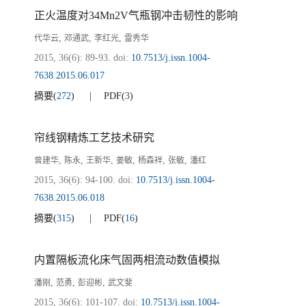
正火温度对34Mn2V气瓶钢冲击韧性的影响
,
,
,
代华云
邓通武
李红光
雷秀华
2015, 36(6): 89-93.
doi:
10.7513/j.issn.1004-
7638.2015.06.017
摘要
(
272
)
PDF
(
3
)
帘线钢精炼工艺技术研究
,
,
,
,
,
,
曾建华
陈永
王新华
姜敏
杨森祥
张敏
潘红
2015, 36(6): 94-100.
doi:
10.7513/j.issn.1004-
7638.2015.06.018
摘要
(
315
)
PDF
(
16
)
内置隔板流化床气固两相流动数值模拟
,
,
,
潘刚
范勇
彭迎彬
武文斐
2015, 36(6): 101-107.
doi:
10.7513/j.issn.1004-