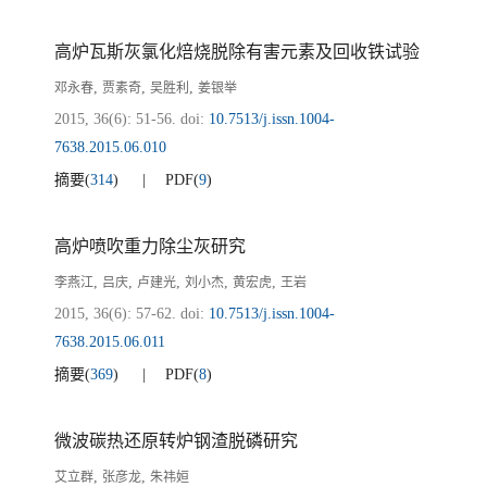
高炉瓦斯灰氯化焙烧脱除有害元素及回收铁试验
,
,
,
邓永春
贾素奇
吴胜利
姜银举
2015, 36(6): 51-56.
doi:
10.7513/j.issn.1004-
7638.2015.06.010
摘要
(
314
)
PDF
(
9
)
高炉喷吹重力除尘灰研究
,
,
,
,
,
李燕江
吕庆
卢建光
刘小杰
黄宏虎
王岩
2015, 36(6): 57-62.
doi:
10.7513/j.issn.1004-
7638.2015.06.011
摘要
(
369
)
PDF
(
8
)
微波碳热还原转炉钢渣脱磷研究
,
,
艾立群
张彦龙
朱祎姮