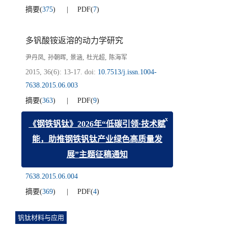
摘要
(
375
)
PDF
(
7
)
多钒酸铵返溶的动力学研究
,
,
,
,
尹丹凤
孙朝晖
景涵
杜光超
陈海军
2015, 36(6): 13-17.
doi:
10.7513/j.issn.1004-
7638.2015.06.003
摘要
(
363
)
PDF
(
9
)
x
偏钛酸脱钙研究
《钢铁钒钛》2026年“低碳引领·技术赋
,
能，助推钢铁钒钛产业绿色高质量发
王海波
王斌
2015, 36(6): 18-22.
doi:
10.7513/j.issn.1004-
展”主题征稿通知
7638.2015.06.004
摘要
(
369
)
PDF
(
4
)
钒钛材料与应用