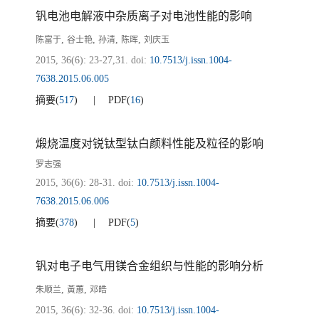
钒电池电解液中杂质离子对电池性能的影响
,
,
,
,
陈富于
谷士艳
孙清
陈晖
刘庆玉
2015, 36(6): 23-27,31.
doi:
10.7513/j.issn.1004-
7638.2015.06.005
摘要
(
517
)
PDF
(
16
)
煅烧温度对锐钛型钛白颜料性能及粒径的影响
罗志强
2015, 36(6): 28-31.
doi:
10.7513/j.issn.1004-
7638.2015.06.006
摘要
(
378
)
PDF
(
5
)
钒对电子电气用镁合金组织与性能的影响分析
,
,
朱顺兰
黃蕙
邓皓
2015, 36(6): 32-36.
doi:
10.7513/j.issn.1004-