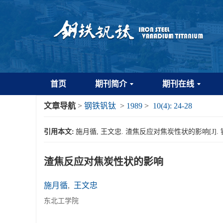
首页
期刊简介
期刊在线
文章导航
>
钢铁钒钛
>
1989
>
10(4): 24-28
引用本文:
施月循, 王文忠. 渣焦反应对焦炭性状的影响[J]. 钢铁钒钛,
渣焦反应对焦炭性状的影响
施月循
,
王文忠
东北工学院