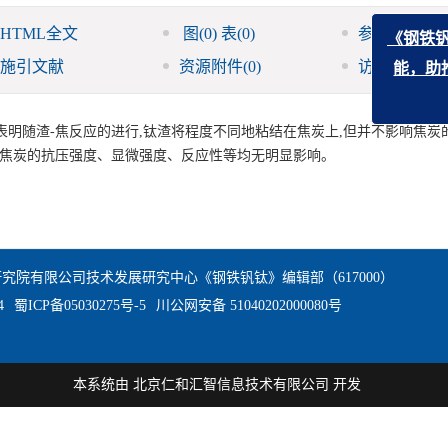
HTML全文
图
(0)
表
(0)
参考文献
(0)
《钢铁
施引文献
资源附件
(0)
访问统计
能，
明随渣-焦反应的进行,钛渣将程度不同地粘结在焦炭上,但并不影响焦炭
对焦炭的抗压强度、显微强度、反应性等均无明显影响。
究院有限公司技术发展研究中心《钢铁钒钛》编辑部（617000）
4
蜀ICP备05030275号-5
川公网安备 51040202000080号
本系统由
北京仁和汇智信息技术有限公司
开发