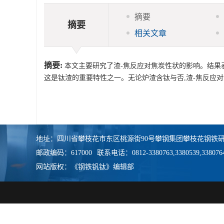
摘要
摘要
相关文章
摘要:
本文主要研究了渣-焦反应对焦炭性状的影响。结果表
这是钛渣的重要特性之一。无论炉渣含钛与否,渣-焦反应
地址：四川省攀枝花市东区桃源街90号攀钢集团攀枝花钢铁研
邮政编码：617000
联系电话：0812-3380763,3380539,338076
网站版权：《钢铁钒钛》编辑部