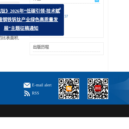
文章访问数:
242
x
钒钛》2026年“低碳引领·技术赋
HTML全文浏览量:
57
助推钢铁钒钛产业绿色高质量发
PDF下载量:
2
被引次数:
0
展”主题征稿通知
的比表面积,
出版历程
E-mail alert
RSS