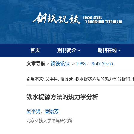
首页
期刊简介
期刊在线
文章导航
>
钢铁钒钛
>
1988
>
9(4): 59-65
引用本文:
吴平男, 潘贻芳. 铁水提镓方法的热力学分析[J]. 钢铁钒钛,
铁水提镓方法的热力学分析
吴平男
,
潘贻芳
北京科技大学冶炼研究所