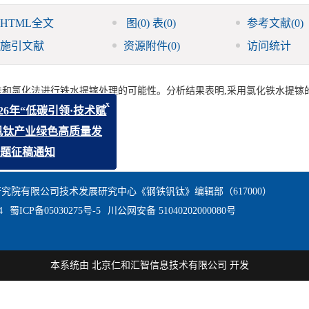
HTML全文
图
(0)
表
(0)
参考文献
(0)
施引文献
资源附件
(0)
访问统计
和氯化法进行铁水提镓处理的可能性。分析结果表明,采用氯化铁水提镓
x
6年“低碳引领·技术赋
钛产业绿色高质量发
题征稿通知
究院有限公司技术发展研究中心《钢铁钒钛》编辑部（617000）
4
蜀ICP备05030275号-5
川公网安备 51040202000080号
本系统由
北京仁和汇智信息技术有限公司
开发