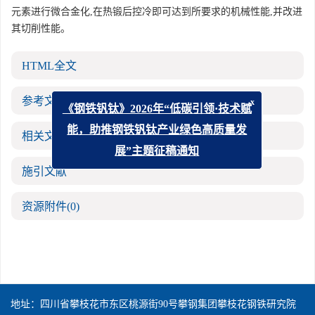
元素进行微合金化,在热锻后控冷即可达到所要求的机械性能,并改进
其切削性能。
HTML全文
参考文献
(0)
x
《钢铁钒钛》2026年“低碳引领·技术赋
能，助推钢铁钒钛产业绿色高质量发
相关文章
展”主题征稿通知
施引文献
资源附件
(0)
地址：四川省攀枝花市东区桃源街90号攀钢集团攀枝花钢铁研究院