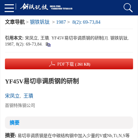
文章导航
>
钢铁钒钛
>
1987
>
8(2): 69-73,84
引用本文:
宋凤立, 王璝. YF45V易切非调质钢的研制[J]. 钢铁钒钛,
1987, 8(2): 69-73,84.
PDF下载
( 261 KB)
YF45V易切非调质钢的研制
宋凤立
,
王璝
首钢特殊钢公司
摘要
摘要:
易切非调质钢是在中碳结构钢中加入少量的V或Nb,Ti,N,S等