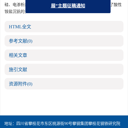
硅、电渗析脱钠、除磷的工艺流程。该工艺净化效果好,满足了酸性
展”主题征稿通知
铵盐沉钒的要求,钒损小,有实用价值。
HTML全文
参考文献
(0)
相关文章
施引文献
资源附件
(0)
地址：四川省攀枝花市东区桃源街90号攀钢集团攀枝花钢铁研究院