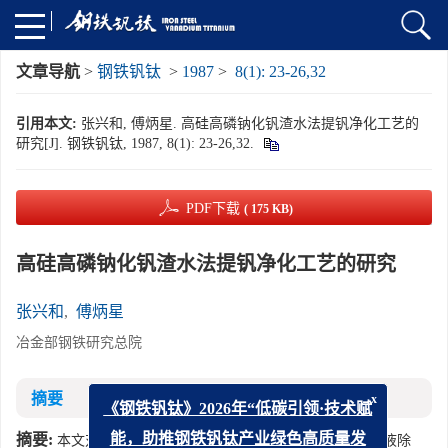
文章导航
>
钢铁钒钛
>
1987
>
8(1): 23-26,32
引用本文:
张兴和, 傅炳星. 高硅高磷钠化钒渣水法提钒净化工艺的
研究[J]. 钢铁钒钛, 1987, 8(1): 23-26,32.
PDF下载
( 175 KB)
高硅高磷钠化钒渣水法提钒净化工艺的研究
张兴和
,
傅炳星
冶金部钢铁研究总院
摘要
x
《钢铁钒钛》2026年“低碳引领·技术赋
摘要:
本文对高硅高磷钠化钒渣的净化进行了研究,提出了钒液除
能，助推钢铁钒钛产业绿色高质量发