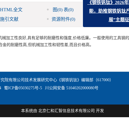
《钢铁钒钛》202
HTML全文
图
(0)
表
(0)
参考文献
(0)
能，助推钢铁钒
施引文献
资源附件
(0)
访问统计
展”主
机械加工性良好,具有足够的耐磨性和强度,价格低廉。一般使用的工具钢
质合金的耐磨性高,但机械加工性和韧性差,而且价格高。
究院有限公司技术发展研究中心《钢铁钒钛》编辑部（617000）
4
蜀ICP备05030275号-5
川公网安备 51040202000080号
本系统由
北京仁和汇智信息技术有限公司
开发