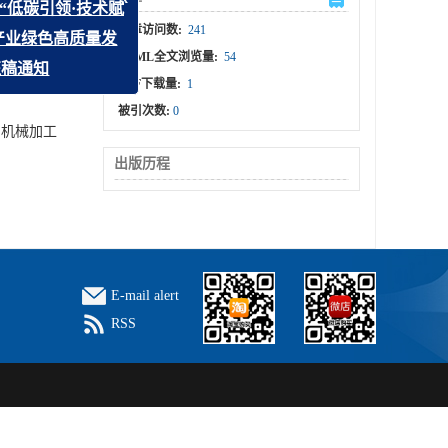
x
6年“低碳引领·技术赋
文章访问数:
241
钛产业绿色高质量发
HTML全文浏览量:
54
题征稿通知
PDF下载量:
1
被引次数:
0
的机械加工
出版历程
E-mail alert
RSS