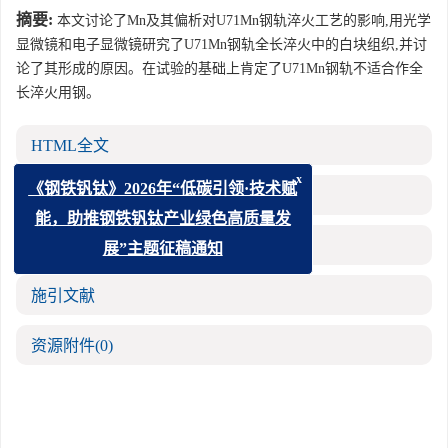
摘要:
本文讨论了Mn及其偏析对U71Mn钢轨淬火工艺的影响,用光学
显微镜和电子显微镜研究了U71Mn钢轨全长淬火中的白块组织,并讨
论了其形成的原因。在试验的基础上肯定了U71Mn钢轨不适合作全
长淬火用钢。
HTML全文
x
《钢铁钒钛》2026年“低碳引领·技术赋
参考文献
(0)
能，助推钢铁钒钛产业绿色高质量发
相关文章
展”主题征稿通知
施引文献
资源附件
(0)