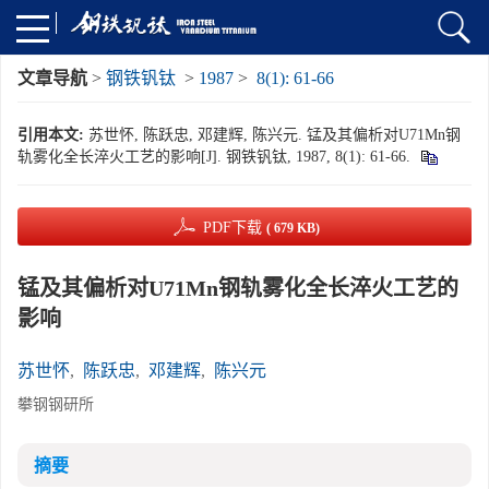
文章导航
>
钢铁钒钛
>
1987
>
8(1): 61-66
引用本文:
苏世怀, 陈跃忠, 邓建辉, 陈兴元. 锰及其偏析对U71Mn钢
轨雾化全长淬火工艺的影响[J]. 钢铁钒钛, 1987, 8(1): 61-66.
PDF下载
( 679 KB)
锰及其偏析对U71Mn钢轨雾化全长淬火工艺的
影响
苏世怀
,
陈跃忠
,
邓建辉
,
陈兴元
攀钢钢研所
摘要