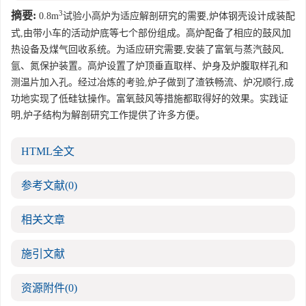
3
摘要:
0.8m
试验小高炉为适应解剖研究的需要,炉体钢壳设计成装配
式,由带小车的活动炉底等七个部份组成。高炉配备了相应的鼓风加
热设备及煤气回收系统。为适应研究需要,安装了富氧与蒸汽鼓风,
氩、氮保护装置。高炉设置了炉顶垂直取样、炉身及炉腹取样孔和
测温片加入孔。经过冶炼的考验,炉子做到了渣铁畅流、炉况顺行,成
功地实现了低硅钛操作。富氧鼓风等措施都取得好的效果。实践证
明,炉子结构为解剖研究工作提供了许多方便。
HTML全文
参考文献
(0)
相关文章
施引文献
资源附件
(0)