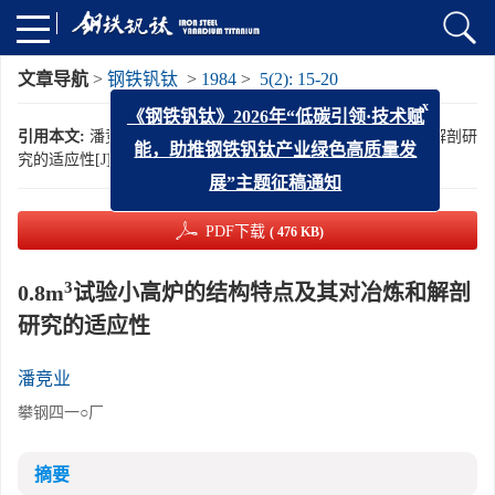
文章导航
>
钢铁钒钛
>
1984
>
5(2): 15-20
x
《钢铁钒钛》2026年“低碳引领·技术赋
3
引用本文:
潘竞业. 0.8m
试验小高炉的结构特点及其对冶炼和解剖研
能，助推钢铁钒钛产业绿色高质量发
究的适应性[J]. 钢铁钒钛, 1984, 5(2): 15-20.
展”主题征稿通知
PDF下载
( 476 KB)
3
0.8m
试验小高炉的结构特点及其对冶炼和解剖
研究的适应性
潘竞业
攀钢四一○厂
摘要