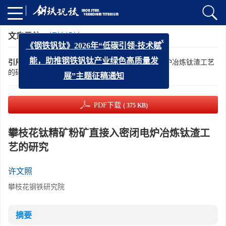
文章导航
>
钢铁钒钛
>
1988
>
9(4): 33-41,19
x
《钢铁钒钛》2026年“低碳引领·技术赋
引用本文:
许文照. 攀枝花钛精矿粉矿直接入密闭电炉冶炼钛渣工艺
能，助推钢铁钒钛产业绿色高质量发
的研究[J]. 钢铁钒钛, 1988, 9(4): 33-41,19.
展”主题征稿通知
PDF下载
( 375 KB)
攀枝花钛精矿粉矿直接入密闭电炉冶炼钛渣工
艺的研究
许文照
攀枝花钢铁研究院
摘要