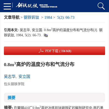
文章导航
>
钢铁钒钛
>
1984
>
5(2): 66-73
3
引用本文:
吴志华, 安立国. 0.8m
高炉的温度分布和气流分布[J]. 钢
铁钒钛, 1984, 5(2): 66-73.
PDF下载
( 356 KB)
3
0.8m
高炉的温度分布和气流分布
吴志华
,
安立国
包头钢铁学院
摘要
3
摘要:
在攀钢410厂0.8m
高炉冶炼钒钛磁铁矿的解剖研究中,用石墨