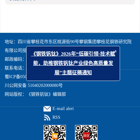
地址：四川省攀枝花市东区桃源街90号攀钢集团攀枝花钢铁研究院
有限公司技术发展研究中心《钢铁钒钛》编辑部（617000）
x
《钢铁钒钛》2026年“低碳引领·技术赋
邮政编码：617000
能，助推钢铁钒钛产业绿色高质量发
联系电话：0812-3380763,3380539,3380764
展”主题征稿通知
蜀ICP备05030275号-5
川公网安备 51040202000080号
网站版权：《钢铁钒钛》编辑部
E-mail alert
RSS