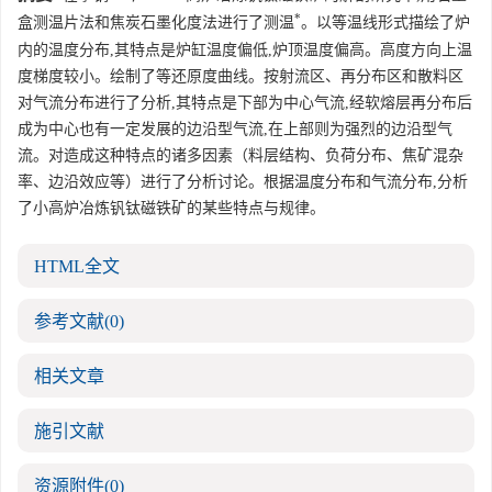
*
盒测温片法和焦炭石墨化度法进行了测温
。以等温线形式描绘了炉
内的温度分布,其特点是炉缸温度偏低,炉顶温度偏高。高度方向上温
度梯度较小。绘制了等还原度曲线。按射流区、再分布区和散料区
对气流分布进行了分析,其特点是下部为中心气流,经软熔层再分布后
成为中心也有一定发展的边沿型气流,在上部则为强烈的边沿型气
流。对造成这种特点的诸多因素（料层结构、负荷分布、焦矿混杂
率、边沿效应等）进行了分析讨论。根据温度分布和气流分布,分析
了小高炉冶炼钒钛磁铁矿的某些特点与规律。
HTML全文
参考文献
(0)
相关文章
施引文献
资源附件
(0)