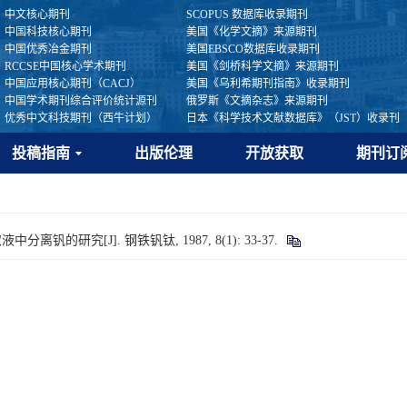
中文核心期刊
SCOPUS 数据库收录期刊
中国科技核心期刊
美国《化学文摘》来源期刊
中国优秀冶金期刊
美国EBSCO数据库收录期刊
RCCSE中国核心学术期刊
美国《剑桥科学文摘》来源期刊
中国应用核心期刊（CACJ）
美国《乌利希期刊指南》收录期刊
中国学术期刊综合评价统计源刊
俄罗斯《文摘杂志》来源期刊
优秀中文科技期刊（西牛计划）
日本《科学技术文献数据库》（JST）收录刊
投稿指南
出版伦理
开放获取
期刊订
钒的研究[J]. 钢铁钒钛, 1987, 8(1): 33-37.