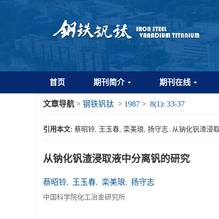
首页
期刊简介
期刊在线
文章导航
>
钢铁钒钛
>
1987
>
8(1): 33-37
引用本文:
蔡昭铃, 王玉春, 栾美琅, 扬守志. 从钠化钒渣浸取液中分离
从钠化钒渣浸取液中分离钒的研究
蔡昭铃
,
王玉春
,
栾美琅
,
扬守志
中国科学院化工冶金研究所