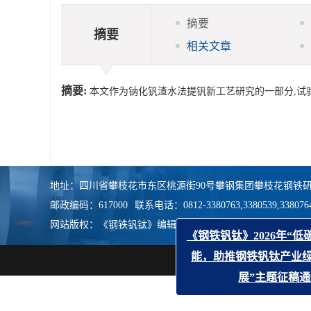
摘要
摘要
相关文章
摘要:
本文作为钠化钒渣水法提钒新工艺研究的一部分,试
地址：四川省攀枝花市东区桃源街90号攀钢集团攀枝花钢铁研
邮政编码：617000
联系电话：0812-3380763,3380539,338076
网站版权：《钢铁钒钛》编辑部
《钢铁钒钛》2026年
能，助推钢铁钒钛产
展”主题征