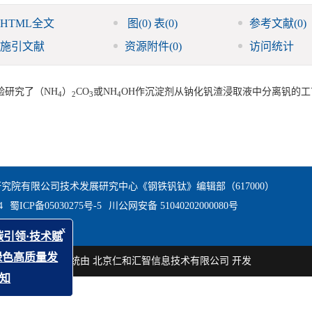
HTML全文
图
(0)
表
(0)
参考文献
(0)
施引文献
资源附件
(0)
访问统计
验研究了（NH
）
CO
或NH
OH作沉淀剂从钠化钒渣浸取液中分离钒的工
4
2
3
4
究院有限公司技术发展研究中心《钢铁钒钛》编辑部（617000）
4
蜀ICP备05030275号-5
川公网安备 51040202000080号
x
“低碳引领·技术赋
本系统由
北京仁和汇智信息技术有限公司
开发
业绿色高质量发
稿通知