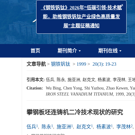
x
《钢铁钒钛》2026年“低碳引领·技术赋
能，助推钢铁钒钛产业绿色高质量发
展”主题征稿通知
首页
期刊简介
期刊在线
文章导航
>
钢铁钒钛
>
1999
>
20(3): 19-23
引用本文:
伍兵, 陈永, 施亚洲, 赵克文, 杨素波, 李茂林, 王地君
Citation:
Wu Bing, Chen Yong, Shi Yazhou, Zhao Kewe
IRON STEEL VANADIUM TITANIUM
, 1999, 20(3
攀钢板坯连铸机二冷技术现状的研究
1
1
1
1
1
2
伍兵
,
陈永
,
施亚洲
,
赵克文
,
杨素波
,
李茂林
,