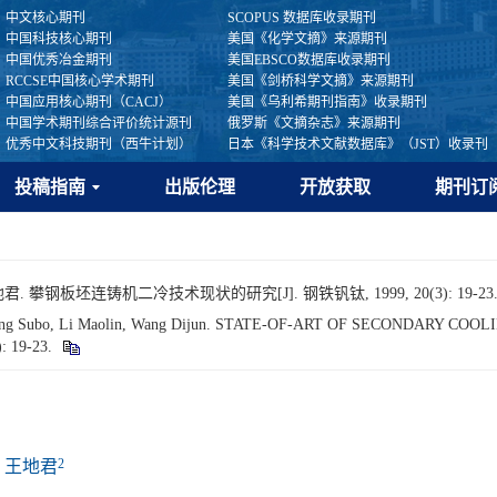
中文核心期刊
SCOPUS 数据库收录期刊
中国科技核心期刊
美国《化学文摘》来源期刊
中国优秀冶金期刊
美国EBSCO数据库收录期刊
RCCSE中国核心学术期刊
美国《剑桥科学文摘》来源期刊
中国应用核心期刊（CACJ）
美国《乌利希期刊指南》收录期刊
中国学术期刊综合评价统计源刊
俄罗斯《文摘杂志》来源期刊
优秀中文科技期刊（西牛计划）
日本《科学技术文献数据库》（JST）收录刊
投稿指南
出版伦理
开放获取
期刊订
. 攀钢板坯连铸机二冷技术现状的研究[J]. 钢铁钒钛, 1999, 20(3): 19-23
n, Yang Subo, Li Maolin, Wang Dijun. STATE-OF-ART OF SECONDARY
): 19-23.
2
王地君