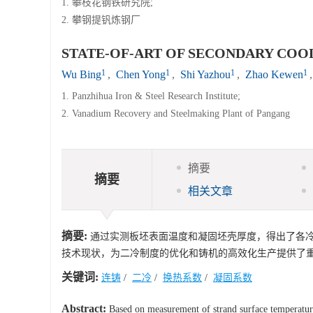
1. 攀枝花钢铁研究院;
2. 攀钢提钒炼钢厂
STATE-OF-ART OF SECONDARY COO
1
1
1
1
Wu Bing
,
Chen Yong
,
Shi Yazhou
,
Zhao Kewen
1. Panzhihua Iron & Steel Research Institute;
2. Vanadium Recovery and Steelmaking Plant of Pangang
摘要
摘要
相关文章
摘要:
通过实测板坯表面温度和凝固坯壳厚度，得出了各
技术现状，为二冷制度的优化和铸机的高效化生产提供了
关键词:
连铸
/
二冷
/
换热系数
/
凝固系数
Abstract:
Based on measurement of strand surface temperature 