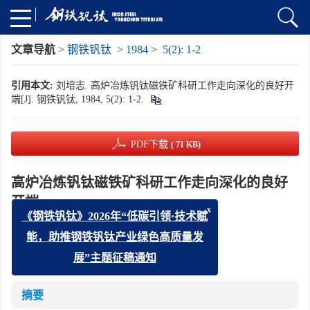
文章导航
>
钢铁钒钛
>
1984
>
5(2): 1-2
引用本文:
刘培志. 高炉冶炼钒钛磁铁矿科研工作走向深化的良好开
端[J]. 钢铁钒钛, 1984, 5(2): 1-2.
PDF下载
( 71 KB)
高炉冶炼钒钛磁铁矿科研工作走向深化的良好
开端
x
《钢铁钒钛》2026年“低碳引领·技术赋
刘培志
能，助推钢铁钒钛产业绿色高质量发
攀钢公司、攀枝花钢铁研究院院长
展”主题征稿通知
摘要