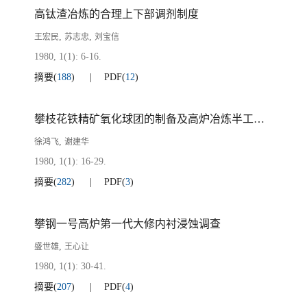
高钛渣冶炼的合理上下部调剂制度
,
,
王宏民
苏志忠
刘宝信
1980, 1(1): 6-16.
摘要
(
188
)
PDF
(
12
)
攀枝花铁精矿氧化球团的制备及高炉冶炼半工业试验
,
徐鸿飞
谢建华
1980, 1(1): 16-29.
摘要
(
282
)
PDF
(
3
)
攀钢一号高炉第一代大修内衬浸蚀调查
,
盛世雄
王心让
1980, 1(1): 30-41.
摘要
(
207
)
PDF
(
4
)