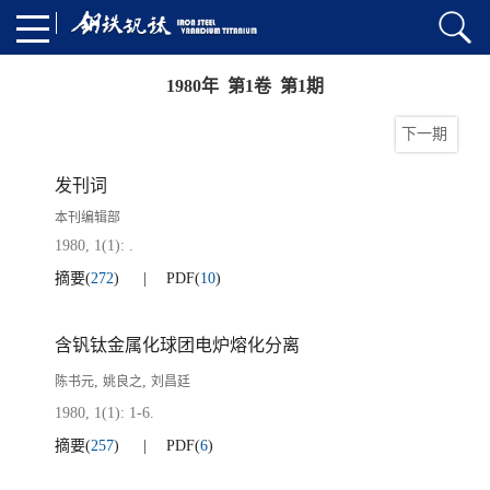
1980年 第1卷 第1期
下一期
发刊词
本刊编辑部
1980, 1(1): .
摘要
(
272
)
PDF
(
10
)
含钒钛金属化球团电炉熔化分离
,
,
陈书元
姚良之
刘昌廷
1980, 1(1): 1-6.
摘要
(
257
)
PDF
(
6
)