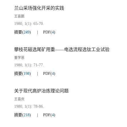
兰山采场强化开采的实践
王喜鹏
1980, 1(1): 65-70.
摘要
(
249
)
PDF
(
4
)
攀枝花磁选尾矿用重——电选流程选钛工业试验
董学恩
1980, 1(1): 71-77.
摘要
(
198
)
PDF
(
4
)
关于现代高炉冶炼理论问题
王喜庆
1980, 1(1): 78-86.
摘要
(
218
)
PDF
(
4
)