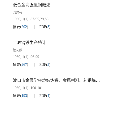
低合金高强度钢概述
刘兴乾
1980, 1(1): 87-95,29,86.
摘要
(
202
)
PDF
(
3
)
世界钢铁生产统计
管友葭
1980, 1(1): 96-99.
摘要
(
267
)
PDF
(
3
)
渡口市金属学会烧结炼铁、金属材料、轧钢炼钢及耐火材料四个专业学组分别召开学术交流会议
1980, 1(1): 100-101.
摘要
(
193
)
PDF
(
4
)