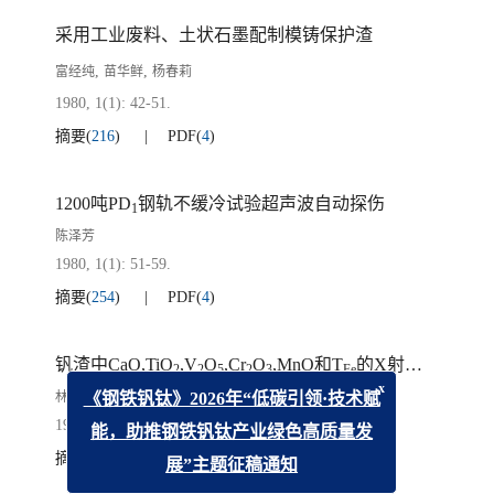
采用工业废料、土状石墨配制模铸保护渣
,
,
富经纯
苗华鲜
杨春莉
1980, 1(1): 42-51.
摘要
(
216
)
PDF
(
4
)
1200吨PD
钢轨不缓冷试验超声波自动探伤
1
陈泽芳
1980, 1(1): 51-59.
摘要
(
254
)
PDF
(
4
)
钒渣中CaO,TiO
,V
O
,Cr
O
,MnO和T
的X射线萤光光谱分析
2
2
5
2
3
Fe
林进钦
x
《钢铁钒钛》2026年“低碳引领·技术赋
1980, 1(1): 59-65.
能，助推钢铁钒钛产业绿色高质量发
摘要
(
231
)
PDF
(
5
)
展”主题征稿通知