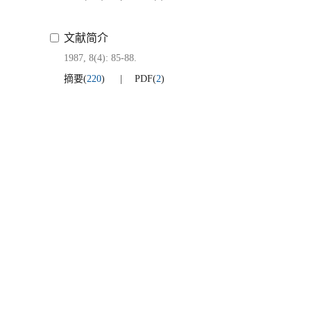
文献简介
1987, 8(4): 85-88.
摘要
(
220
)
PDF
(
2
)
地址：四川省攀枝花市东区桃源街90号攀钢集团攀枝花钢铁研
邮政编码：617000
联系电话：0812-3380763,3380539,338076