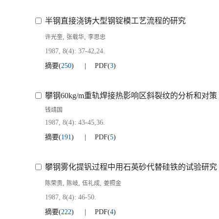
半钢直接浇铸大型钢锭模工艺流程的研究
,
,
许光奎
张载华
李思忠
1987, 8(4): 37-42,24.
摘要
(
250
)
PDF
(
3
)
攀钢60kg/m重轨焊接热影响区斜裂纹的分析和对策
钱靖国
1987, 8(4): 43-45,36.
摘要
(
191
)
PDF
(
5
)
攀钢雾化提钒过程中用石英砂代替硅铁的试验研究
,
,
,
陈荣贵
陈岐
伍礼成
姜照金
1987, 8(4): 46-50.
摘要
(
222
)
PDF
(
4
)