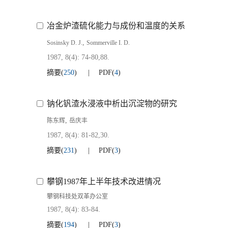
冶金炉渣硫化能力与成份和温度的关系
,
Sosinsky D. J.
Sommerville I. D.
1987, 8(4): 74-80,88.
摘要
(
250
)
PDF
(
4
)
钠化钒渣水浸液中析出沉淀物的研究
,
陈东辉
岳庆丰
1987, 8(4): 81-82,30.
摘要
(
231
)
PDF
(
3
)
攀钢1987年上半年技术改进情况
攀钢科技处双革办公室
1987, 8(4): 83-84.
摘要
(
194
)
PDF
(
3
)