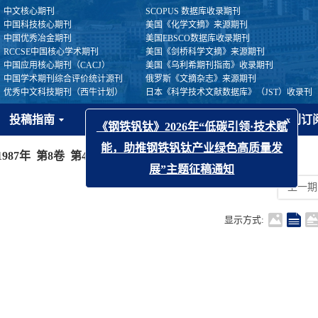
中文核心期刊
SCOPUS 数据库收录期刊
中国科技核心期刊
美国《化学文摘》来源期刊
中国优秀冶金期刊
美国EBSCO数据库收录期刊
RCCSE中国核心学术期刊
美国《剑桥科学文摘》来源期刊
中国应用核心期刊（CACJ）
美国《乌利希期刊指南》收录期刊
中国学术期刊综合评价统计源刊
俄罗斯《文摘杂志》来源期刊
优秀中文科技期刊（西牛计划）
日本《科学技术文献数据库》（JST）收录刊
投稿指南
出版伦理
开放获取
期刊订
1987年 第8卷 第4期
x
《钢铁钒钛》2026年“低碳引领·技术赋
能，助推钢铁钒钛产业绿色高质量发
上一期
展”主题征稿通知
显示方式: