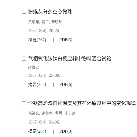
粉煤灰分选空心微珠
,
,
黄成忠
何平
朱晓川
1987, 8(4): 20-24.
摘要
(
267
)
PDF
(
3
)
气相氧化法钛白反应器中物料混合试验
赵维安
1987, 8(4): 25-30.
摘要
(
258
)
PDF
(
6
)
含钛高炉渣熔化温度及其在还原过程中的变化规律
,
,
,
毛裕文
谢冬生
曹勇
朱元凯
1987, 8(4): 31-36.
摘要
(
264
)
PDF
(
3
)