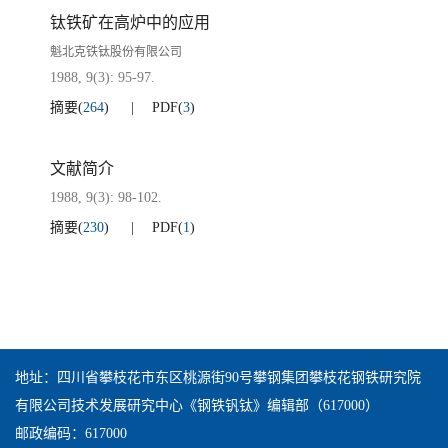
钛铁矿在高炉中的应用
魁北克铁钛股份有限公司
1988, 9(3): 95-97.
摘要
(
264
)
PDF
(
3
)
文献简介
1988, 9(3): 98-102.
摘要
(
230
)
PDF
(
1
)
地址：四川省攀枝花市东区桃源街90号攀钢集团攀枝花钢铁研究院
有限公司技术发展研究中心《钢铁钒钛》编辑部（617000）
邮政编码：617000