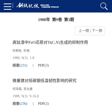
1988年 第9卷 第3期
上一期
|
下一期
高钛渣中FeO还原对Ti(C,N)生成的抑制作用
,
杜鹤桂
杜钢
1988, 9(3): 1-8.
摘要
(
231
)
PDF
(
3
)
微量镓对低碳钢低温韧性影响的研究
,
何泽福
吴允建
1988, 9(3): 9-16,8.
摘要
(
236
)
PDF
(
2
)