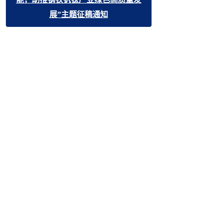
x
《钢铁钒钛》2026年“低碳引领·技术赋
能，助推钢铁钒钛产业绿色高质量发
展”主题征稿通知