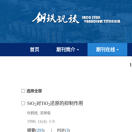
首页
期刊简介
期刊在线
选择全部
SiO
对TiO
还原的抑制作用
2
2
,
杜鹤桂
吴俐俊
1990, 11(4): 1-9.
摘要
(
293
)
PDF
(
3
)