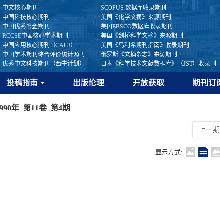
中文核心期刊
SCOPUS 数据库收录期刊
中国科技核心期刊
美国《化学文摘》来源期刊
中国优秀冶金期刊
美国EBSCO数据库收录期刊
RCCSE中国核心学术期刊
美国《剑桥科学文摘》来源期刊
中国应用核心期刊（CACJ）
美国《乌利希期刊指南》收录期刊
中国学术期刊综合评价统计源刊
俄罗斯《文摘杂志》来源期刊
优秀中文科技期刊（西牛计划）
日本《科学技术文献数据库》（JST）收录刊
投稿指南
出版伦理
开放获取
期刊订
1990年 第11卷 第4期
上一期
显示方式: