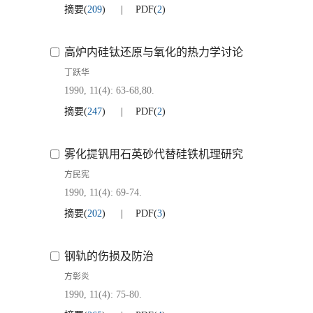
摘要
(
209
)
PDF
(
2
)
高炉内硅钛还原与氧化的热力学讨论
丁跃华
1990, 11(4): 63-68,80.
摘要
(
247
)
PDF
(
2
)
雾化提钒用石英砂代替硅铁机理研究
方民宪
1990, 11(4): 69-74.
摘要
(
202
)
PDF
(
3
)
钢轨的伤损及防治
方彰炎
1990, 11(4): 75-80.