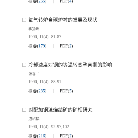
摘要
(
265
)
PDF
(
4
)
氧气转炉含碳炉衬的发展及现状
李扬洲
1990, 11(4): 81-87.
摘要
(
179
)
PDF
(
2
)
冷却速度对钢的等温转变孕育期的影响
张春兰
1990, 11(4): 88-91.
摘要
(
235
)
PDF
(
5
)
对配加钢渣烧结矿的矿相研究
边绍福
1990, 11(4): 92-97,102.
摘要
(
216
)
PDF
(
2
)