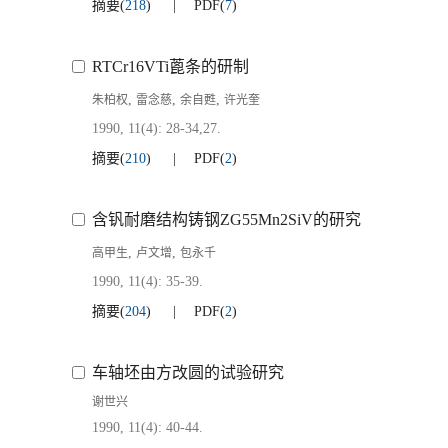
摘要
(
218
)
PDF
(
7
)
RTCr16VTi蓖条的研制
,
,
,
朱柏权
雷念慈
余自甦
许光奎
1990, 11(4): 28-34,27.
摘要
(
210
)
PDF
(
2
)
含钒耐磨结构铸钢ZG55Mn2SiV的研究
,
,
高甲生
卢文增
包永千
1990, 11(4): 35-39.
摘要
(
204
)
PDF
(
2
)
车轴坯由方改圆的试验研究
谢世兴
1990, 11(4): 40-44.