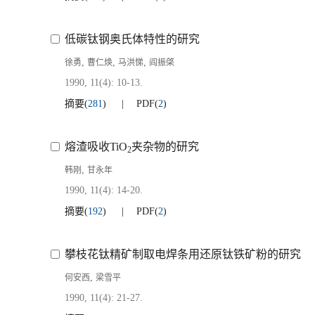
低碳钛钢奥氏体特性的研究
,
,
,
徐勇
曹仁焕
马洪悌
阎振棨
1990, 11(4): 10-13.
摘要
(
281
)
PDF
(
2
)
熔渣吸收TiO
夹杂物的研究
2
,
韩刚
甘永年
1990, 11(4): 14-20.
摘要
(
192
)
PDF
(
2
)
攀枝花钛精矿制取电焊条用还原钛铁矿粉的研究
,
何安西
梁雪平
1990, 11(4): 21-27.