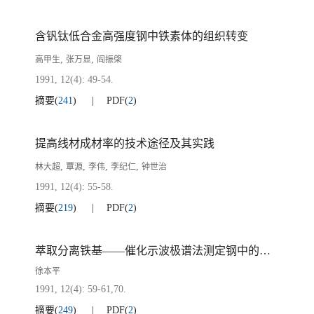
含钒钛低合金高强度钢中铁素体的组织转变
,
,
高甲生
张万显
阎振棨
1991, 12(4): 49-54.
摘要
(
241
)
PDF
(
2
)
提高线材成材率的技术途径及其实践
,
,
,
,
林大超
覃源
李伟
李纪仁
钟世治
1991, 12(4): 55-58.
摘要
(
219
)
PDF
(
2
)
萃取分离铁基——催化示波极谱法测定钢中的痕量铅
徐本平
1991, 12(4): 59-61,70.
摘要
(
249
)
PDF
(
2
)