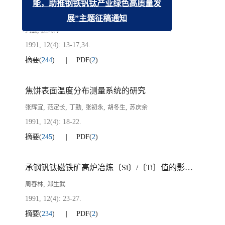
能，助推钢铁钒钛产业绿色高质量发
熔体界表面性质对高温过程的作用
展”主题征稿通知
,
刘武
赵风林
1991, 12(4): 13-17,34.
摘要
(
244
)
PDF
(
2
)
焦饼表面温度分布测量系统的研究
,
,
,
,
,
张辉宜
范定长
丁勤
张初永
胡冬生
苏庆余
1991, 12(4): 18-22.
摘要
(
245
)
PDF
(
2
)
承钢钒钛磁铁矿高炉冶炼〔Si〕/〔Ti〕值的影响因素分析
,
周春林
郑生武
1991, 12(4): 23-27.
摘要
(
234
)
PDF
(
2
)