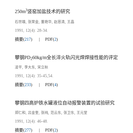
3
250m
竖窑加盐技术的研究
,
,
,
,
石世雄
张荣金
董艳华
赵恩清
王晶
1991, 12(4): 28-34.
摘要
(
217
)
PDF
(
2
)
攀钢PD
60kg/m全长淬火轨闪光焊焊接性能的评定
2
,
,
凌平
李大东
宋立秋
1991, 12(4): 35-45,54.
摘要
(
233
)
PDF
(
4
)
攀钢四高炉铁水罐液位自动报警装置的试验研究
,
,
,
,
,
郑仁和
吕金奎
张纯
范云东
张卫东
王元堂
1991, 12(4): 46-48.
摘要
(
277
)
PDF
(
2
)