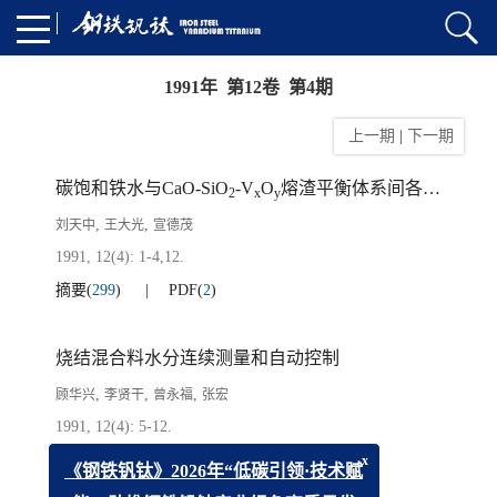
1991年 第12卷 第4期
上一期
|
下一期
碳饱和铁水与CaO-SiO
-V
O
熔渣平衡体系间各组元的分配
2
x
y
,
,
刘天中
王大光
宣德茂
1991, 12(4): 1-4,12.
摘要
(
299
)
PDF
(
2
)
烧结混合料水分连续测量和自动控制
,
,
,
顾华兴
李贤干
曾永福
张宏
1991, 12(4): 5-12.
摘要
(
257
)
PDF
(
2
)
x
《钢铁钒钛》2026年“低碳引领·技术赋