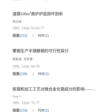
3
渡钢100m
高炉炉底损坏剖析
周占岐
1991, 12(4): 62-63,77.
摘要
(
252
)
PDF
(
2
)
攀钢生产半镇静钢的可行性探讨
,
杨素波
韦世通
1991, 12(4): 64-70.
摘要
(
238
)
PDF
(
2
)
炼钢和加工工艺对微合金化钢成分的影响——历史性剖析
Gray J
1991, 12(4): 71-77.
摘要
(
254
)
PDF
(
2
)