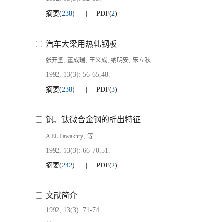
摘要
(
238
)
PDF
(
2
)
汽车大梁用热轧钢板
,
,
,
,
张开坚
董成瑞
王义成
纳明安
宋立秋
1992, 13(3): 56-65,48.
摘要
(
238
)
PDF
(
3
)
钒、钛微合金钢的析出特征
,
A EL Fawakhry
等
1992, 13(3): 66-70,51.
摘要
(
242
)
PDF
(
2
)
文献简介
1992, 13(3): 71-74.