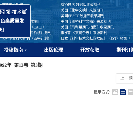
中文核心期刊
SCOPUS 数据库收录期刊
中国科技核心期刊
美国《化学文摘》来源期刊
中国优秀冶金期刊
美国EBSCO数据库收录期刊
x
RCCSE中国核心学术期刊
美国《剑桥科学文摘》来源期刊
“低碳引领·技术赋
中国应用核心期刊（CACJ）
美国《乌利希期刊指南》收录期刊
业绿色高质量发
中国学术期刊综合评价统计源刊
俄罗斯《文摘杂志》来源期刊
优秀中文科技期刊（西牛计划）
日本《科学技术文献数据库》（JST）收录刊
稿通知
投稿指南
出版伦理
开放获取
期刊订
1992年 第13卷 第3期
上一期
显示方式: