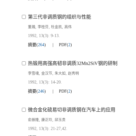
第三代非调质钢的组织与性能
,
,
,
董瀚
李桂芬
杜金凯
高伟
1992, 13(3): 9-13.
摘要
(
264
)
PDF
(
2
)
热锻用高强高韧非调质32Mn2SiV钢的研制
,
,
,
李雪魂
金汉节
朱大如
赵秀明
1992, 13(3): 14-20.
摘要
(
246
)
PDF
(
2
)
微合金化硫易切非调质钢在汽车上的应用
,
,
俞振隆
康正玲
邱玉贵
1992, 13(3): 21-27,42.