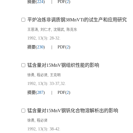
摘要
(
224
)
PDF
(
2
)
平炉冶炼非调质钢38MnVTi的试生产和应用研究
,
,
,
王恩涛
刘仁才
沈锡武
陈克东
1992, 13(3): 28-32.
摘要
(
230
)
PDF
(
2
)
锰含量对15MnV钢组织性能的影响
,
,
徐勇
程必贤
王克明
1992, 13(3): 33-37,32.
摘要
(
287
)
PDF
(
2
)
锰含量对15MnV钢钒化合物溶解析出的影响
,
徐勇
程必贤
1992, 13(3): 38-42.