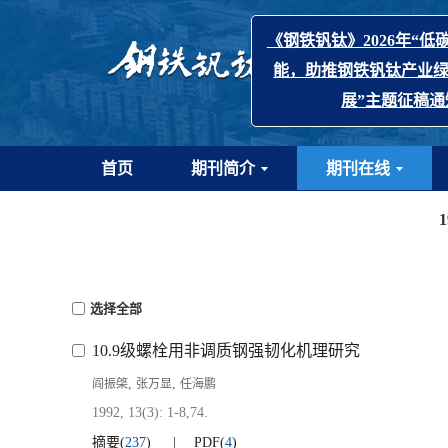
《钢铁钒钛》2026年
能，助推钢铁钒钛产
展”主题征
首页
期刊简介
期刊在线
选择全部
10.9级螺栓用非调质钢强韧化机理研究
,
,
阎振棨
张万显
任海鹏
1992, 13(3): 1-8,74.
摘要
(
237
)
PDF
(
4
)