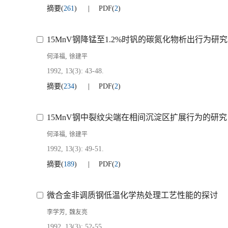
摘要
(
261
)
PDF
(
2
)
15MnV钢降锰至1.2%时钒的碳氮化物析出行为研究
,
何泽福
徐建平
1992, 13(3): 43-48.
摘要
(
234
)
PDF
(
2
)
15MnV钢中裂纹尖端在相间沉淀区扩展行为的研究
,
何泽福
徐建平
1992, 13(3): 49-51.
摘要
(
189
)
PDF
(
2
)
微合金非调质钢低温化学热处理工艺性能的探讨
,
李学芳
魏友亮
1992, 13(3): 52-55.