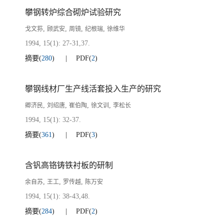
攀钢转炉综合砌炉试验研究
,
,
,
,
戈文荪
顾武安
周镜
纪根瑞
徐维华
1994, 15(1): 27-31,37.
摘要
(
280
)
PDF
(
2
)
攀钢线材厂生产线活套投入生产的研究
,
,
,
,
卿济民
刘绍唐
崔伯陶
徐文训
李松长
1994, 15(1): 32-37.
摘要
(
361
)
PDF
(
3
)
含钒高铬铸铁衬板的研制
,
,
,
余自苏
王工
罗传越
陈万安
1994, 15(1): 38-43,48.
摘要
(
284
)
PDF
(
2
)