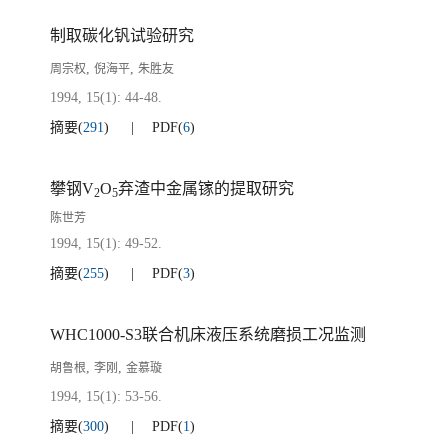
制取碳化钒试验研究
,
,
周宗权
倪海平
朱胜友
1994, 15(1): 44-48.
摘要
(
291
)
PDF
(
6
)
攀钢V
O
弃渣中金属镓的提取研究
2
5
陈世芳
1994, 15(1): 49-52.
摘要
(
255
)
PDF
(
3
)
WHC1000-S3联合机床液压系统磨损工况监测
,
,
胡鲁根
李刚
金慕璇
1994, 15(1): 53-56.
摘要
(
300
)
PDF
(
1
)