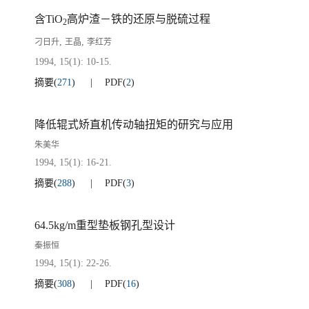
含TiO
高炉渣－铁的还原与脱硫过程
2
,
,
刁日升
王晶
李红芳
1994, 15(1): 10-15.
摘要
(
271
)
PDF
(
2
)
降低辊式矫直机传动轴扭矩的研究与应用
朱美华
1994, 15(1): 16-21.
摘要
(
288
)
PDF
(
3
)
64.5kg/m重型垫板钢孔型设计
秦振恒
1994, 15(1): 22-26.
摘要
(
308
)
PDF
(
16
)