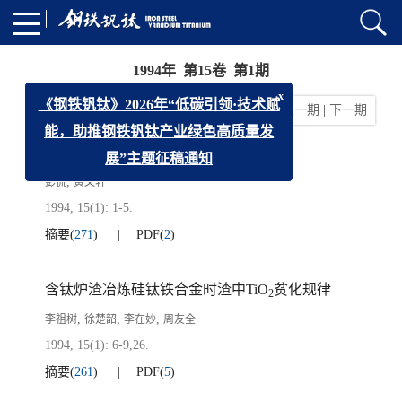
1994年 第15卷 第1期
x
《钢铁钒钛》2026年“低碳引领·技术赋
上一期
|
下一期
能，助推钢铁钒钛产业绿色高质量发
展”主题征稿通知
加钛高速钢的性能特点
,
彭侃
黄文轩
1994, 15(1): 1-5.
摘要
(
271
)
PDF
(
2
)
含钛炉渣冶炼硅钛铁合金时渣中TiO
贫化规律
2
,
,
,
李祖树
徐楚韶
李在妙
周友全
1994, 15(1): 6-9,26.
摘要
(
261
)
PDF
(
5
)