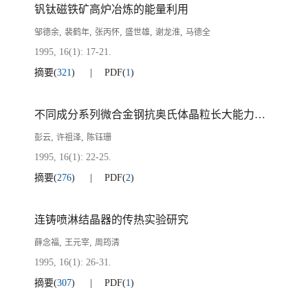
钒钛磁铁矿高炉冶炼的能量利用
,
,
,
,
,
邹德余
裴鹤年
张丙怀
盛世雄
谢龙淮
马德全
1995, 16(1): 17-21.
摘要
(
321
)
PDF
(
1
)
不同成分系列微合金钢抗奥氏体晶粒长大能力研究
,
,
彭云
许祖泽
陈钰珊
1995, 16(1): 22-25.
摘要
(
276
)
PDF
(
2
)
连铸喷淋结晶器的传热实验研究
,
,
薛念福
王元宰
周筠清
1995, 16(1): 26-31.
摘要
(
307
)
PDF
(
1
)