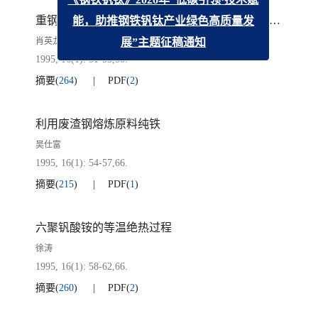
《钢铁钒钛》2026年“低碳引领·技术赋
重钢应用微V，Ti处理技术开发系列低温压力容器钢板
能，助推钢铁钒钛产业绿色高质量发
肖英龙
展”主题征稿通知
1995, 16(1): 51-53,50.
摘要
(
264
)
PDF
(
2
)
利用废渣钢熔炼原料纯铁
吴仕富
1995, 16(1): 54-57,66.
摘要
(
215
)
PDF
(
1
)
六聚钒酸铵的等温绝热过程
徐涛
1995, 16(1): 58-62,66.
摘要
(
260
)
PDF
(
2
)