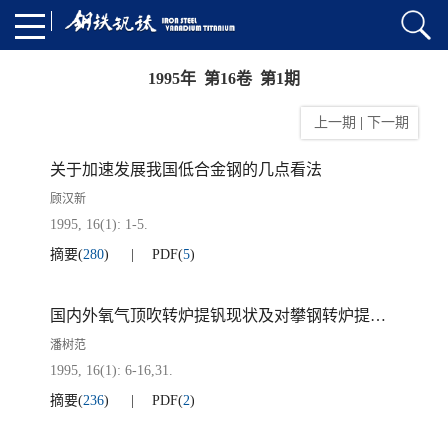
1995年 第16卷 第1期
上一期
|
下一期
关于加速发展我国低合金钢的几点看法
顾汉新
1995, 16(1): 1-5.
摘要
(
280
)
PDF
(
5
)
国内外氧气顶吹转炉提钒现状及对攀钢转炉提钒有关问题的探讨
潘树范
1995, 16(1): 6-16,31.
摘要
(
236
)
PDF
(
2
)