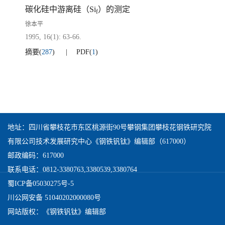
碳化硅中游离硅（Si
）的测定
f
徐本平
1995, 16(1): 63-66.
摘要
(
287
)
PDF
(
1
)
地址：四川省攀枝花市东区桃源街90号攀钢集团攀枝花钢铁研究院
有限公司技术发展研究中心《钢铁钒钛》编辑部（617000）
邮政编码：617000
联系电话：0812-3380763,3380539,3380764
蜀ICP备05030275号-5
川公网安备 51040202000080号
网站版权：《钢铁钒钛》编辑部