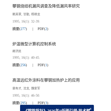
攀钢烧结机漏风调查及降低漏风率研究
,
,
赖其翠
甘勤
杨顺龙
1995, 16(1): 32-39.
摘要
(
277
)
PDF
(
2
)
炉温微型计算机控制系统
卿济民
1995, 16(1): 40-45.
摘要
(
256
)
PDF
(
1
)
高温远红外涂料在攀钢加热炉上的应用
,
,
裴有才
沈龙
魏家军
1995, 16(1): 46-50.
摘要
(
295
)
PDF
(
3
)
x