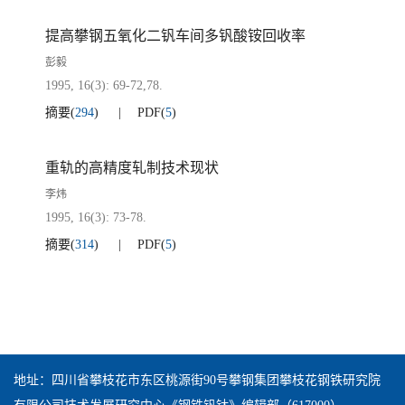
提高攀钢五氧化二钒车间多钒酸铵回收率
彭毅
1995, 16(3): 69-72,78.
摘要
(
294
)
PDF
(
5
)
重轨的高精度轧制技术现状
李炜
1995, 16(3): 73-78.
摘要
(
314
)
PDF
(
5
)
地址：四川省攀枝花市东区桃源街90号攀钢集团攀枝花钢铁研究院