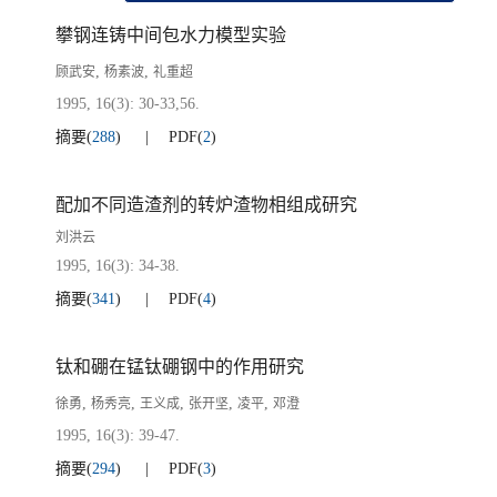
攀钢连铸中间包水力模型实验
,
,
顾武安
杨素波
礼重超
1995, 16(3): 30-33,56.
摘要
(
288
)
PDF
(
2
)
配加不同造渣剂的转炉渣物相组成研究
刘洪云
1995, 16(3): 34-38.
摘要
(
341
)
PDF
(
4
)
钛和硼在锰钛硼钢中的作用研究
,
,
,
,
,
徐勇
杨秀亮
王义成
张开坚
凌平
邓澄
1995, 16(3): 39-47.
摘要
(
294
)
PDF
(
3
)