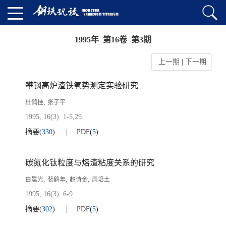
1995年 第16卷 第3期
上一期
|
下一期
攀钢高炉渣铁氧势测定实验研究
,
杜鹤桂
张子平
1995, 16(3): 1-5,29.
摘要
(
330
)
PDF
(
5
)
碳氮化钛粒度与熔渣粘度关系的研究
,
,
,
白晨光
裴鹤年
赵诗金
周培土
1995, 16(3): 6-9.
摘要
(
302
)
PDF
(
5
)