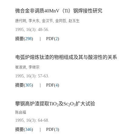
微合金非调质40MnV（Ti）钢焊接性研究
,
,
,
,
唐代明
李大东
金汉节
金同哲
赵玉生
1995, 16(3): 48-56.
摘要
(
298
)
PDF
(
2
)
电弧炉熔炼钛渣的物相组成及其与酸溶性的关系
,
崔淑贤
李继宗
1995, 16(3): 57-63.
摘要
(
305
)
PDF
(
4
)
攀钢高炉渣提取TiO
及Sc
O
扩大试验
2
2
3
陈启福
1995, 16(3): 64-68.
摘要
(
346
)
PDF
(
3
)