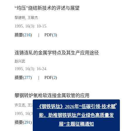
“均压”烧结新技术的评述与展望
,
黎建明
王敏杰
1995, 16(3): 10-15.
摘要
(
216
)
PDF
(
3
)
连铸连轧的金属学特点及其生产应用途径
赵兴武
1995, 16(3): 16-24.
摘要
(
277
)
PDF
(
2
)
攀钢转炉氧枪软连接金属软管的应用
,
,
,
,
,
许立志
王涛
陈渝
陈德生
肖笙
王增明
x
《钢铁钒钛》2026年“低碳引领·技术赋
1995, 16(3): 25-29.
能，助推钢铁钒钛产业绿色高质量发
摘要
(
291
)
PDF
(
2
)
展”主题征稿通知