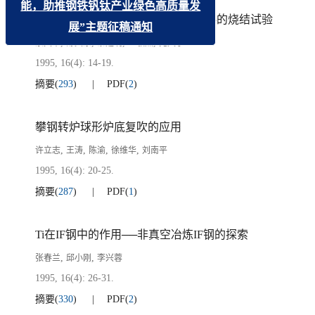
能，助推钢铁钒钛产业绿色高质量发
提高烧结矿的SiO
/TiO
比及配加辅料的烧结试验
2
2
展”主题征稿通知
,
,
,
,
余文华
舒文东
黎建明
王敏杰
苑天宇
1995, 16(4): 14-19.
摘要
(
293
)
PDF
(
2
)
攀钢转炉球形炉底复吹的应用
,
,
,
,
许立志
王涛
陈渝
徐维华
刘南平
1995, 16(4): 20-25.
摘要
(
287
)
PDF
(
1
)
Ti在IF钢中的作用──非真空冶炼IF钢的探索
,
,
张春兰
邱小刚
李兴蓉
1995, 16(4): 26-31.
摘要
(
330
)
PDF
(
2
)