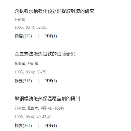
含钒铁水钠镁化预处理提取钒渣的研究
孙朝晖
1995, 16(4): 32-35.
摘要
(
275
)
PDF
(
1
)
金属热法冶炼钼铁的试验研究
,
杨仰军
孙朝晖
1995, 16(4): 36-39.
摘要
(
315
)
PDF
(
3
)
攀钢模铸绝热保温覆盖剂的研制
,
,
,
刘金武
张国才
刘学刚
孙文明
1995, 16(4): 40-43,49.
摘要
(
264
)
PDF
(
1
)