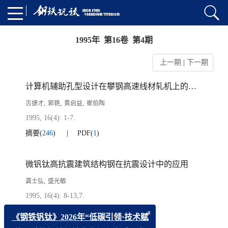
1995年 第16卷 第4期
上一期
|
下一期
计算机辅助孔型设计在攀钢高速线材轧机上的应用
,
,
,
古捷才
郭艳
黄启益
崔伯陶
1995, 16(4): 1-7.
摘要
(
246
)
PDF
(
1
)
微钒钛高抗震建筑结构钢在抗震设计中的应用
,
龚士弘
盛光敏
1995, 16(4): 8-13,7.
摘要
(
328
)
PDF
(
1
)
x
《钢铁钒钛》2026年“低碳引领·技术赋