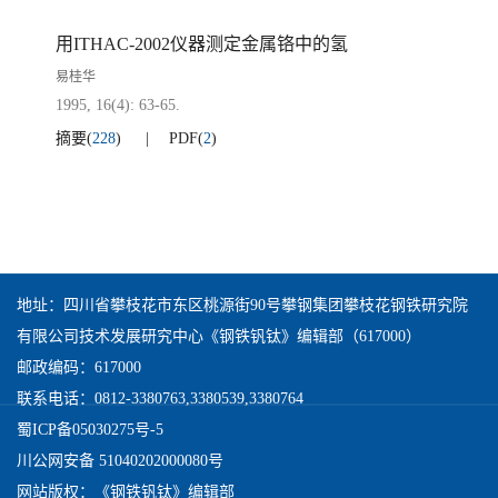
用ITHAC-2002仪器测定金属铬中的氢
易桂华
1995, 16(4): 63-65.
摘要
(
228
)
PDF
(
2
)
地址：四川省攀枝花市东区桃源街90号攀钢集团攀枝花钢铁研究院
有限公司技术发展研究中心《钢铁钒钛》编辑部（617000）
邮政编码：617000
联系电话：0812-3380763,3380539,3380764
蜀ICP备05030275号-5
川公网安备 51040202000080号
网站版权：《钢铁钒钛》编辑部