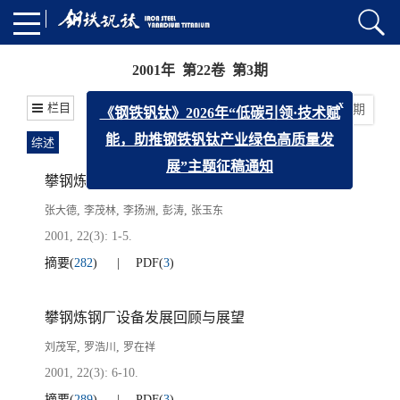
2001年 第22卷 第3期
x
《钢铁钒钛》2026年“低碳引领·技术赋
栏目
上一期
|
下一期
能，助推钢铁钒钛产业绿色高质量发
综述
展”主题征稿通知
攀钢炼钢技术的发展方向及对策
,
,
,
,
张大德
李茂林
李扬洲
彭涛
张玉东
2001, 22(3): 1-5.
摘要
(
282
)
PDF
(
3
)
攀钢炼钢厂设备发展回顾与展望
,
,
刘茂军
罗浩川
罗在祥
2001, 22(3): 6-10.
摘要
(
289
)
PDF
(
3
)