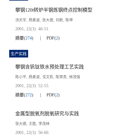
攀钢120t转炉半钢炼钢终点控制模型
,
,
,
,
汤天宇
杨素波
张大德
刘新
陈坤
2001, 22(3): 46-51.
摘要
(
274
)
PDF
(
2
)
生产实践
攀钢含钒钛铁水预处理工艺实践
,
,
,
,
陈小平
杨素波
戈文荪
陈荣贵
林茂强
2001, 22(3): 52-55.
摘要
(
272
)
PDF
(
2
)
金属型脱氧剂脱氧研究与实践
,
,
张大德
王胜
李茂林
2001, 22(3): 56-60.