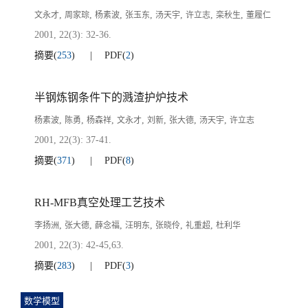
,
,
,
,
,
,
,
文永才
周家琮
杨素波
张玉东
汤天宇
许立志
栾秋生
董履仁
2001, 22(3): 32-36.
摘要
(
253
)
PDF
(
2
)
半钢炼钢条件下的溅渣护炉技术
,
,
,
,
,
,
,
杨素波
陈勇
杨森祥
文永才
刘新
张大德
汤天宇
许立志
2001, 22(3): 37-41.
摘要
(
371
)
PDF
(
8
)
RH-MFB真空处理工艺技术
,
,
,
,
,
,
李扬洲
张大德
薛念福
汪明东
张晓伶
礼重超
杜利华
2001, 22(3): 42-45,63.
摘要
(
283
)
PDF
(
3
)
数学模型