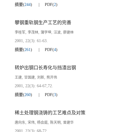
摘要
(
244
)
PDF
(
2
)
攀钢重轨钢生产工艺的完善
,
,
,
,
李桂军
李茂林
蒲学坤
汪波
廖建林
2001, 22(3): 61-63.
摘要
(
261
)
PDF
(
4
)
转炉出钢口长寿化与挡渣出钢
,
,
,
王建
甘国建
刘新
熊开伟
2001, 22(3): 64-67,72.
摘要
(
260
)
PDF
(
3
)
稀土处理钢浇铸的工艺难点及对策
,
,
,
,
唐向东
宋伟
杨会庭
陈天明
曾建华
2001, 22(3): 68-72.