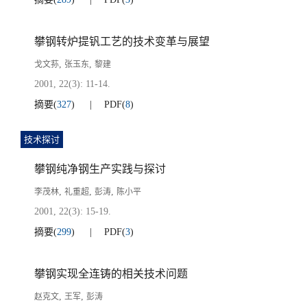
攀钢转炉提钒工艺的技术变革与展望
,
,
戈文荪
张玉东
黎建
2001, 22(3): 11-14.
摘要
(
327
)
PDF
(
8
)
技术探讨
攀钢纯净钢生产实践与探讨
,
,
,
李茂林
礼重超
彭涛
陈小平
2001, 22(3): 15-19.
摘要
(
299
)
PDF
(
3
)
攀钢实现全连铸的相关技术问题
,
,
赵克文
王军
彭涛