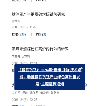
钛渣副产半钢脱硫增碳试验研究
廖荣华
2003, 24(3): 11-16.
摘要
(
238
)
PDF
(
3
)
喷煤未燃煤粉在高炉内行为的研究
,
刁日升
胡宾生
2003, 24(3): 17-21.
x
摘要
(
254
)
PDF
(
2
)
《钢铁钒钛》2026年“低碳引领·技术赋
能，助推钢铁钒钛产业绿色高质量发
大热流通量条件下原位合成Fe-TiC复合材料的研究
展”主题征稿通知
,
,
,
,
冯可芹
杨屹
沈保罗
董凌燕
郭路宝
2003, 24(3): 22-25.