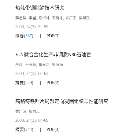
热轧带钢除鳞技术研究
,
,
,
,
,
薛念福
李里
陈继林
裴有才
佘广夫
焦景民
2003, 24(3): 52-59.
摘要
(
337
)
PDF
(
3
)
V-N微合金化生产非调质N80石油管
,
,
,
严玲
王长顺
董恩龙
徐咏梅
2003, 24(3): 60-63.
摘要
(
229
)
PDF
(
2
)
高铬铸铁叶片局部定向凝固组织与性能研究
,
武广波
贺同正
2003, 24(3): 64-69.
摘要
(
244
)
PDF
(
3
)