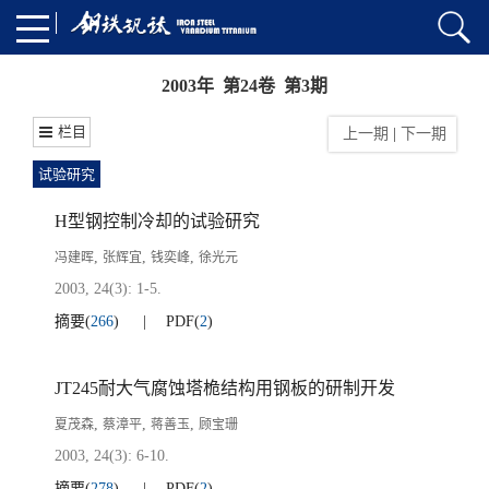
2003年 第24卷 第3期
栏目
上一期
|
下一期
试验研究
H型钢控制冷却的试验研究
,
,
,
冯建晖
张辉宜
钱奕峰
徐光元
2003, 24(3): 1-5.
摘要
(
266
)
PDF
(
2
)
JT245耐大气腐蚀塔桅结构用钢板的研制开发
,
,
,
夏茂森
蔡漳平
蒋善玉
顾宝珊
2003, 24(3): 6-10.
摘要
(
278
)
PDF
(
2
)