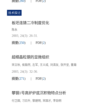
摘要
(
260
)
PDF
(
2
)
技术探讨
板坯连铸二冷制度优化
陈永
2003, 24(3): 26-31.
摘要
(
250
)
PDF
(
2
)
超细晶粒钢的显微组织
,
,
,
,
,
,
宋立秋
侯豁然
左军
王义成
刘清友
张开坚
董瀚
2003, 24(3): 32-36.
摘要
(
271
)
PDF
(
2
)
攀钢1号高炉炉底沉积物特点分析
,
,
,
,
付卫国
刁日升
黎建明
宋国才
李劲明