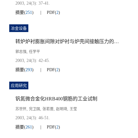
2003, 24(3): 37-41.
摘要
(
251
)
PDF
(
2
)
冶金设备
转炉炉衬膨胀间隙对炉衬与炉壳间接触压力的影响
,
郭志强
任学平
2003, 24(3): 42-45.
摘要
(
293
)
PDF
(
2
)
应用研究
钒氮微合金化HRB400钢筋的工业试制
,
,
,
,
苏世怀
完卫国
张若蔷
赵明琦
王莹
2003, 24(3): 46-51.
摘要
(
261
)
PDF
(
2
)