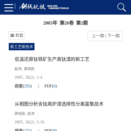
2005年 第26卷 第2期
栏目
上一期
|
下一期
新工艺新技术
低温还原钛铁矿生产高钛渣的新工艺
,
赵沛
郭培民
2005, 26(2): 1-4.
摘要
(
293
)
PDF
(
6
)
从相图分析含钛高炉渣选择性分离富集技术
,
郭培民
赵沛
2005, 26(2): 5-10.
摘要
(
272
)
PDF
(
8
)