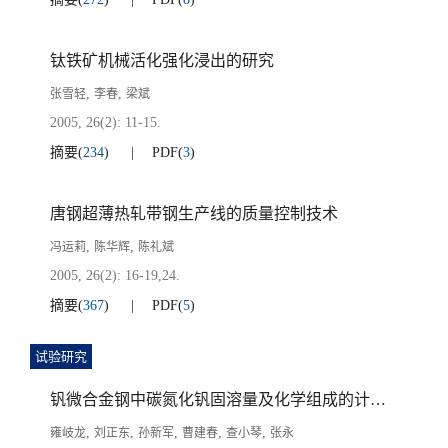
钛铁矿机械活化强化浸出的研究
,
,
张雪轻
李春
梁斌
2005, 26(2): 11-15.
摘要
(
234
)
PDF
(
3
)
唐钢超薄热轧带钢生产线的质量控制技术
,
,
冯运莉
陈华辉
陈礼斌
2005, 26(2): 16-19,24.
摘要
(
367
)
PDF
(
5
)
试验研究
钒微合金钢中碳氮化钒固溶量及化学组成的计算与分析
,
,
,
,
,
雍岐龙
刘正东
孙新军
曹建春
查小琴
张永