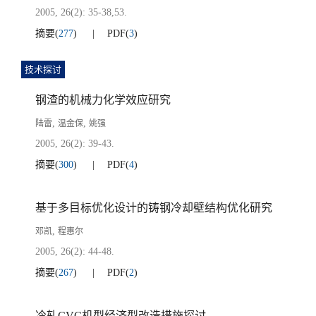
2005, 26(2): 35-38,53.
摘要
(
277
)
PDF
(
3
)
技术探讨
钢渣的机械力化学效应研究
,
,
陆雷
温金保
姚强
2005, 26(2): 39-43.
摘要
(
300
)
PDF
(
4
)
基于多目标优化设计的铸钢冷却壁结构优化研究
,
邓凯
程惠尔
2005, 26(2): 44-48.
摘要
(
267
)
PDF
(
2
)
冷轧CVC机型经济型改造措施探讨