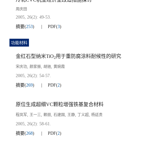
周庆田
2005, 26(2): 49-53.
摘要
(
253
)
PDF
(
3
)
功能材料
金红石型纳米TiO
用于重防腐涂料耐候性的研究
2
,
,
,
宋庆功
颜家振
胡驰
黄婉霞
2005, 26(2): 54-57.
摘要
(
269
)
PDF
(
2
)
原位生成超细VC颗粒增强铁基复合材料
,
,
,
,
,
,
程凤军
王一三
赖丽
石建国
王静
丁义超
杨廷贵
2005, 26(2): 58-61.
摘要
(
268
)
PDF
(
2
)