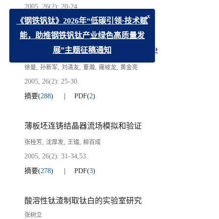
2005, 26(2): 20-24.
摘要
(
313
)
PDF
(
3
)
x
《钢铁钒钛》2026年“低碳引领·技术赋
能，助推钢铁钒钛产业绿色高质量发
低碳含钒钢组织变化及V(C,N)析出规律
展”主题征稿通知
,
,
,
,
,
徐曼
孙新军
刘清友
董瀚
雍岐龙
黄金亮
2005, 26(2): 25-30.
摘要
(
288
)
PDF
(
2
)
薄板坯连铸结晶器流场模拟和验证
,
,
,
张桂芳
沈厚发
王镭
柳百成
2005, 26(2): 31-34,53.
摘要
(
278
)
PDF
(
3
)
酸溶性钛渣制取钛白的实验室研究
张树立