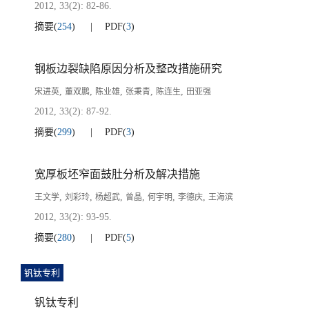
2012, 33(2): 82-86.
摘要
(
254
)
PDF
(
3
)
钢板边裂缺陷原因分析及整改措施研究
,
,
,
,
,
宋进英
董双鹏
陈业雄
张秉青
陈连生
田亚强
2012, 33(2): 87-92.
摘要
(
299
)
PDF
(
3
)
宽厚板坯窄面鼓肚分析及解决措施
,
,
,
,
,
,
王文学
刘彩玲
杨超武
曾晶
何宇明
李德庆
王海滨
2012, 33(2): 93-95.
摘要
(
280
)
PDF
(
5
)
钒钛专利
钒钛专利