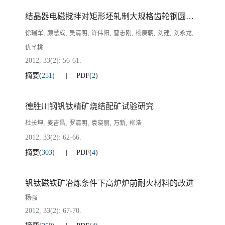
结晶器电磁搅拌对矩形坯轧制大规格齿轮钢圆钢碳偏析行为的影响
,
,
,
,
,
,
,
,
徐瑞军
颜慧成
吴清明
许伟阳
曹志刚
杨庚朝
刘建
刘永龙
仇圣桃
2012, 33(2): 56-61.
摘要
(
251
)
PDF
(
2
)
德胜川钢钒钛精矿烧结配矿试验研究
,
,
,
,
,
杜长坤
麦吉昌
罗清明
袁晓丽
万新
柳浩
2012, 33(2): 62-66.
摘要
(
303
)
PDF
(
4
)
钒钛磁铁矿冶炼条件下高炉炉前耐火材料的改进
杨强
2012, 33(2): 67-70.