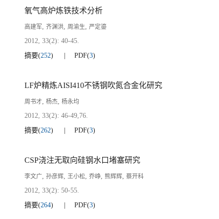
氧气高炉炼铁技术分析
,
,
,
高建军
齐渊洪
周渝生
严定鎏
2012, 33(2): 40-45.
摘要
(
252
)
PDF
(
3
)
LF炉精炼AISI410不锈钢吹氮合金化研究
,
,
周书才
杨杰
杨永均
2012, 33(2): 46-49,76.
摘要
(
262
)
PDF
(
3
)
CSP浇注无取向硅钢水口堵塞研究
,
,
,
,
,
李文广
孙彦辉
王小松
乔峥
熊辉辉
蔡开科
2012, 33(2): 50-55.
摘要
(
264
)
PDF
(
3
)