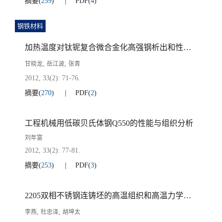
摘要
(
259
)
PDF
(
4
)
钢铁材料
加热温度对钛铌复合微合金化高强钢析出和性能的影响
,
,
甘晓龙
岳江波
张青
2012, 33(2): 71-76.
摘要
(
270
)
PDF
(
2
)
工程机械用低碳贝氏体钢Q550的性能与组织分析
刘年富
2012, 33(2): 77-81.
摘要
(
253
)
PDF
(
3
)
2205双相不锈钢连铸坯的高温组织和高温力学性能
,
,
李燕
杜忠泽
胡坤太