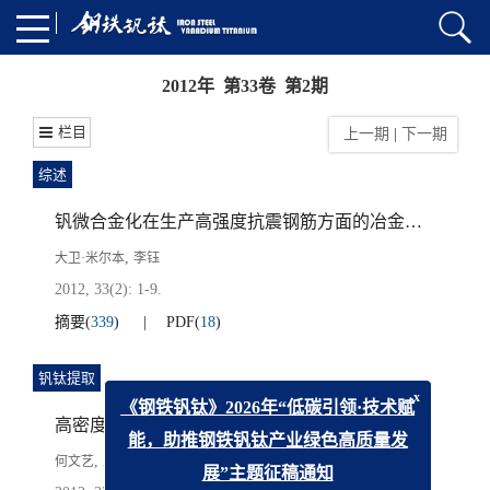
2012年 第33卷 第2期
栏目
上一期
|
下一期
综述
钒微合金化在生产高强度抗震钢筋方面的冶金优势
,
大卫·米尔本
李钰
2012, 33(2): 1-9.
摘要
(
339
)
PDF
(
18
)
钒钛提取
x
《钢铁钒钛》2026年“低碳引领·技术赋
高密度多钒酸铵制备技术研究
能，助推钢铁钒钛产业绿色高质量发
,
,
,
何文艺
王小江
彭毅
尹丹凤
展”主题征稿通知