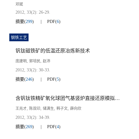
邓斌
2012, 33(2): 26-29.
摘要
(
299
)
PDF
(
6
)
钢铁工艺
钒钛磁铁矿的低温还原冶炼新技术
,
,
庞建明
郭培民
赵沛
2012, 33(2): 30-33.
摘要
(
246
)
PDF
(
5
)
含钒钛铁精矿氧化球团气基竖炉直接还原模拟试验
,
,
,
,
王兆才
陈双印
储满生
韩子文
薛向欣
2012, 33(2): 34-39.
摘要
(
269
)
PDF
(
4
)