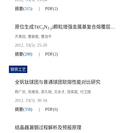
摘要
(
315
)
PDF
(
2
)
原位生成Ti(C
N
)颗粒增强金属基复合熔覆层强化机制
y
1-
y
,
,
齐勇田
曹朝霞
曹润平
2012, 33(5): 25-29.
摘要
(
288
)
PDF
(
2
)
钢铁工艺
全钒钛球团与普通球团软熔性能对比研究
,
,
,
,
,
杨广庆
张建良
邵久刚
文永才
饶家庭
付卫国
2012, 33(5): 30-34.
摘要
(
358
)
PDF
(
6
)
结晶器漏钢过程解析及预报原理