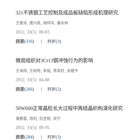
321不锈钢工艺控制及成品板缺陷形成机理研究
,
,
,
王建泽
唐兴昌
胡伟华
康永林
2012, 33(5): 80-83.
摘要
(
316
)
PDF
(
3
)
微观组织对3Cr13钢冲蚀行为的影响
,
,
,
,
王海帅
王树奇
朱韬
茅奕舒
余建平
2012, 33(5): 84-88.
摘要
(
266
)
PDF
(
2
)
50W600正常晶粒长大过程中再结晶织构演化研究
,
,
,
蒲春雷
项利
仇圣桃
宋宁
2012, 33(5): 89-95.
摘要
(
284
)
PDF
(
3
)