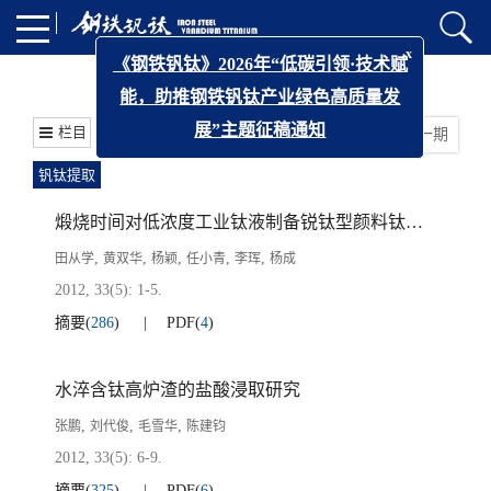
x
《钢铁钒钛》2026年“低碳引领·技术赋
2012年 第33卷 第5期
能，助推钢铁钒钛产业绿色高质量发
栏目
上一期
|
下一期
展”主题征稿通知
钒钛提取
煅烧时间对低浓度工业钛液制备锐钛型颜料钛白的影响研究
,
,
,
,
,
田从学
黄双华
杨颖
任小青
李珲
杨成
2012, 33(5): 1-5.
摘要
(
286
)
PDF
(
4
)
水淬含钛高炉渣的盐酸浸取研究
,
,
,
张鹏
刘代俊
毛雪华
陈建钧
2012, 33(5): 6-9.
摘要
(
325
)
PDF
(
6
)