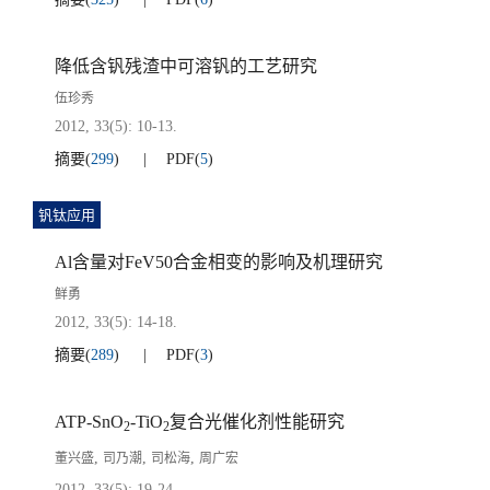
降低含钒残渣中可溶钒的工艺研究
伍珍秀
2012, 33(5): 10-13.
摘要
(
299
)
PDF
(
5
)
钒钛应用
Al含量对FeV50合金相变的影响及机理研究
鲜勇
2012, 33(5): 14-18.
摘要
(
289
)
PDF
(
3
)
ATP-SnO
-TiO
复合光催化剂性能研究
2
2
,
,
,
董兴盛
司乃潮
司松海
周广宏
2012, 33(5): 19-24.