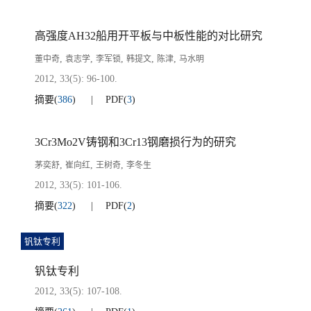
高强度AH32船用开平板与中板性能的对比研究
,
,
,
,
,
董中奇
袁志学
李军锁
韩提文
陈津
马水明
2012, 33(5): 96-100.
摘要
(
386
)
PDF
(
3
)
3Cr3Mo2V铸钢和3Cr13钢磨损行为的研究
,
,
,
茅奕舒
崔向红
王树奇
李冬生
2012, 33(5): 101-106.
摘要
(
322
)
PDF
(
2
)
钒钛专利
钒钛专利
2012, 33(5): 107-108.