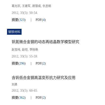
,
,
,
葛允宗
王建军
颜慧成
仇圣桃
2012, 33(5): 50-54.
摘要
(
323
)
PDF
(
4
)
钢铁材料
钒氮微合金钢的动态再结晶数学模型研究
,
,
赵宝纯
赵坦
李桂艳
2012, 33(5): 55-59.
摘要
(
296
)
PDF
(
2
)
含钒低合金钢高温变形抗力研究及应用
刘勇
2012, 33(5): 60-65.
摘要
(
362
)
PDF
(
2
)