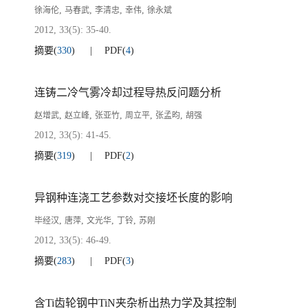
,
,
,
,
徐海伦
马春武
李清忠
幸伟
徐永斌
2012, 33(5): 35-40.
摘要
(
330
)
PDF
(
4
)
连铸二冷气雾冷却过程导热反问题分析
,
,
,
,
,
赵增武
赵立峰
张亚竹
周立平
张孟昀
胡强
2012, 33(5): 41-45.
摘要
(
319
)
PDF
(
2
)
异钢种连浇工艺参数对交接坯长度的影响
,
,
,
,
毕经汉
唐萍
文光华
丁铃
苏刚
2012, 33(5): 46-49.
摘要
(
283
)
PDF
(
3
)
含Ti齿轮钢中TiN夹杂析出热力学及其控制