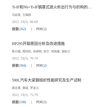
Ti-IF和Nb+Ti-IF钢罩式退火析出行为与织构的对比研究
,
冯岩青
王福明
2012, 33(5): 66-69.
摘要
(
262
)
PDF
(
2
)
HP295开裂原因分析及改进措施
,
,
,
,
,
陈兴福
杨同利
肖继明
朱宁
何晓峰
邹秋兰
2012, 33(5): 70-74.
摘要
(
304
)
PDF
(
2
)
590L汽车大梁钢组织性能研究及生产试制
,
,
窦志勇
黄斌
罗友元
2012, 33(5): 75-79.
摘要
(
338
)
PDF
(
3
)