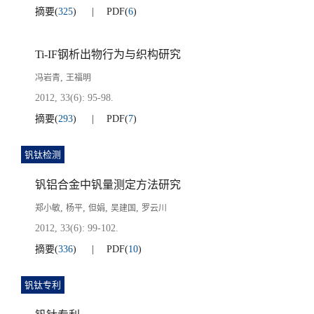
摘要
(
325
)
PDF
(
6
)
Ti-IF钢析出物行为与织构研究
,
冯岩青
王福明
2012, 33(6): 95-98.
摘要
(
293
)
PDF
(
7
)
钒钛检测
钒铝合金中钒量测定方法研究
,
,
,
,
郑小敏
杨平
但娟
吴建国
罗云川
2012, 33(6): 99-102.
摘要
(
336
)
PDF
(
10
)
钒钛专利