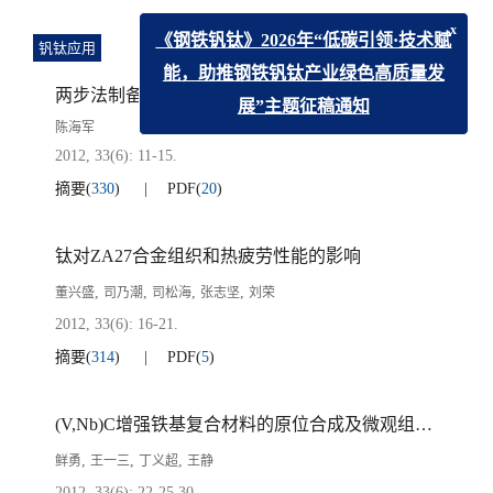
钒钛应用
x
《钢铁钒钛》2026年“低碳引领·技术赋
两步法制备钒铝合金试验研究
能，助推钢铁钒钛产业绿色高质量发
陈海军
展”主题征稿通知
2012, 33(6): 11-15.
摘要
(
330
)
PDF
(
20
)
钛对ZA27合金组织和热疲劳性能的影响
,
,
,
,
董兴盛
司乃潮
司松海
张志坚
刘荣
2012, 33(6): 16-21.
摘要
(
314
)
PDF
(
5
)
(V,Nb)C增强铁基复合材料的原位合成及微观组织研究
,
,
,
鲜勇
王一三
丁义超
王静
2012, 33(6): 22-25,30.