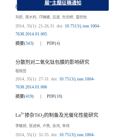
能，助推钢铁钒钛产业绿色高质量发
硅凝胶形成速率对钛白粉致密包硅的影响
展”主题征稿通知
,
,
,
,
,
刘舒
周大利
邝琳娜
吕波
杜剑桥
雷欣怡
2014, 35(1): 21-26,31.
doi:
10.7513/j.issn.1004-
7638.2014.01.005
摘要
(
343
)
PDF
(
4
)
分散剂对二氧化钛包膜的影响研究
程晓哲
2014, 35(1): 27-31.
doi:
10.7513/j.issn.1004-
7638.2014.01.006
摘要
(
419
)
PDF
(
18
)
3+
La
掺杂TiO
的制备及光催化性能研究
2
,
,
,
,
李敏娇
张述林
卢燕
余鸿
朱伟
2014, 35(1): 32-35.
doi:
10.7513/j.issn.1004-