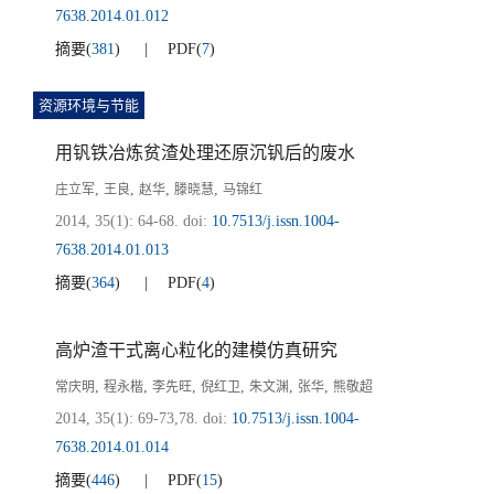
7638.2014.01.012
摘要
(
381
)
PDF
(
7
)
资源环境与节能
用钒铁冶炼贫渣处理还原沉钒后的废水
,
,
,
,
庄立军
王良
赵华
滕晓慧
马锦红
2014, 35(1): 64-68.
doi:
10.7513/j.issn.1004-
7638.2014.01.013
摘要
(
364
)
PDF
(
4
)
高炉渣干式离心粒化的建模仿真研究
,
,
,
,
,
,
常庆明
程永楷
李先旺
倪红卫
朱文渊
张华
熊敬超
2014, 35(1): 69-73,78.
doi:
10.7513/j.issn.1004-
7638.2014.01.014
摘要
(
446
)
PDF
(
15
)