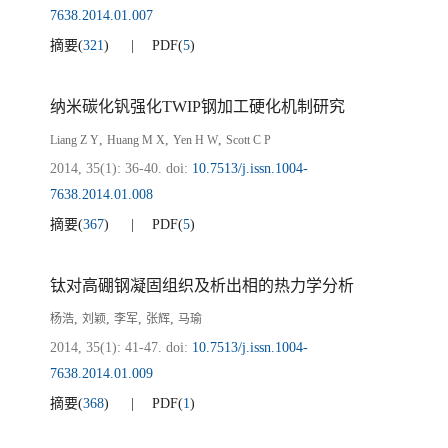
7638.2014.01.007
摘要
(
321
)
PDF
(
5
)
纳米碳化钒强化TWIP钢加工硬化机制研究
,
,
,
Liang Z Y
Huang M X
Yen H W
Scott C P
2014, 35(1): 36-40.
doi:
10.7513/j.issn.1004-
7638.2014.01.008
摘要
(
367
)
PDF
(
5
)
钛对高硼钢凝固组织及析出相的热力学分析
,
,
,
,
杨浩
刘颖
李军
张辉
马瑜
2014, 35(1): 41-47.
doi:
10.7513/j.issn.1004-
7638.2014.01.009
摘要
(
368
)
PDF
(
1
)