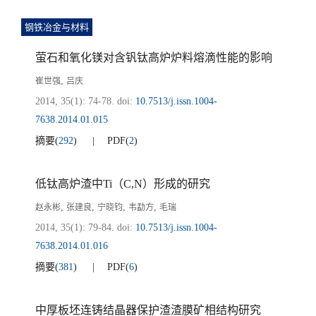
钢铁冶金与材料
萤石和氧化镁对含钒钛高炉炉料熔滴性能的影响
,
崔世强
吕庆
2014, 35(1): 74-78.
doi:
10.7513/j.issn.1004-
7638.2014.01.015
摘要
(
292
)
PDF
(
2
)
低钛高炉渣中Ti（C,N）形成的研究
,
,
,
,
赵永彬
张建良
宁晓钧
韦勐方
毛瑞
2014, 35(1): 79-84.
doi:
10.7513/j.issn.1004-
7638.2014.01.016
摘要
(
381
)
PDF
(
6
)
中厚板坯连铸结晶器保护渣渣膜矿相结构研究