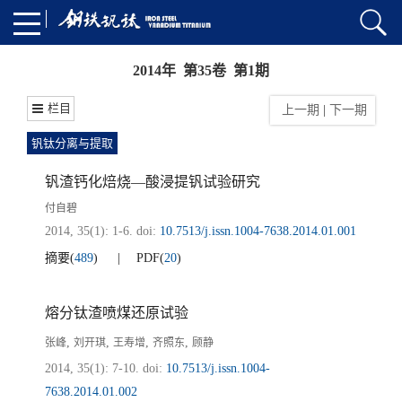
2014年 第35卷 第1期
栏目
上一期
|
下一期
钒钛分离与提取
钒渣钙化焙烧—酸浸提钒试验研究
付自碧
2014, 35(1): 1-6.
doi:
10.7513/j.issn.1004-7638.2014.01.001
摘要
(
489
)
PDF
(
20
)
熔分钛渣喷煤还原试验
,
,
,
,
张峰
刘开琪
王寿增
齐照东
顾静
2014, 35(1): 7-10.
doi:
10.7513/j.issn.1004-
7638.2014.01.002