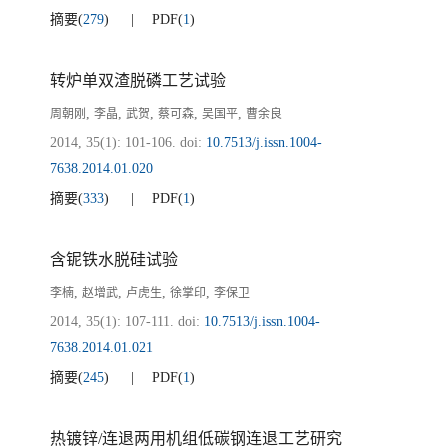
摘要
(
279
)
PDF
(
1
)
转炉单双渣脱磷工艺试验
,
,
,
,
,
周朝刚
李晶
武贺
蔡可森
吴国平
曹余良
2014, 35(1): 101-106.
doi:
10.7513/j.issn.1004-
7638.2014.01.020
摘要
(
333
)
PDF
(
1
)
含铌铁水脱硅试验
,
,
,
,
李楠
赵增武
卢虎生
徐掌印
李保卫
2014, 35(1): 107-111.
doi:
10.7513/j.issn.1004-
7638.2014.01.021
摘要
(
245
)
PDF
(
1
)
热镀锌/连退两用机组低碳钢连退工艺研究