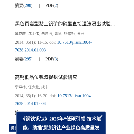
摘要
(
290
)
PDF
(
2
)
黑色页岩型黏土钒矿的硫酸直接湿法浸出试验研究
,
,
,
,
,
冀成庆
沈明伟
朱昌洛
惠博
杨常艳
蔡旺
2014, 35(1): 11-15.
doi:
10.7513/j.issn.1004-
7638.2014.01.003
摘要
(
295
)
PDF
(
3
)
高钙低品位钒渣提钒试验研究
,
,
李坤林
任少龙
成丰
2014, 35(1): 16-20.
doi:
10.7513/j.issn.1004-
7638.2014.01.004
摘要
(
393
)
PDF
(
8
)
x
《钢铁钒钛》2026年“低碳引领·技术赋
钒钛材料与应用