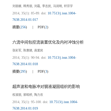
,
,
,
,
,
刘丽娜
韩秀丽
刘磊
李志民
冯润明
轩宗宇
2014, 35(1): 85-89.
doi:
10.7513/j.issn.1004-
7638.2014.01.017
摘要
(
256
)
PDF
(
2
)
六流中间包控流装置优化及内衬冲蚀分析
,
,
张彩军
陈惠娣
高爱民
2014, 35(1): 90-94.
doi:
10.7513/j.issn.1004-
7638.2014.01.018
摘要
(
295
)
PDF
(
3
)
超声波和电脉冲对钢液凝固组织的影响
,
,
权淑丽
郭昭桥
陶力农
2014, 35(1): 95-100.
doi:
10.7513/j.issn.1004-
7638.2014.01.019