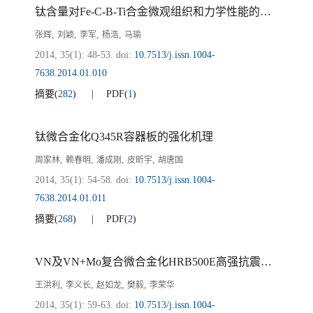
钛含量对Fe-C-B-Ti合金微观组织和力学性能的影响
,
,
,
,
张辉
刘颖
李军
杨浩
马瑜
2014, 35(1): 48-53.
doi:
10.7513/j.issn.1004-
7638.2014.01.010
摘要
(
282
)
PDF
(
1
)
钛微合金化Q345R容器板的强化机理
,
,
,
,
周家林
赖春明
潘成刚
皮昕宇
胡唐国
2014, 35(1): 54-58.
doi:
10.7513/j.issn.1004-
7638.2014.01.011
摘要
(
268
)
PDF
(
2
)
VN及VN+Mo复合微合金化HRB500E高强抗震钢筋生产实践
,
,
,
,
王洪利
李义长
赵如龙
樊毅
李荣华
2014, 35(1): 59-63.
doi:
10.7513/j.issn.1004-