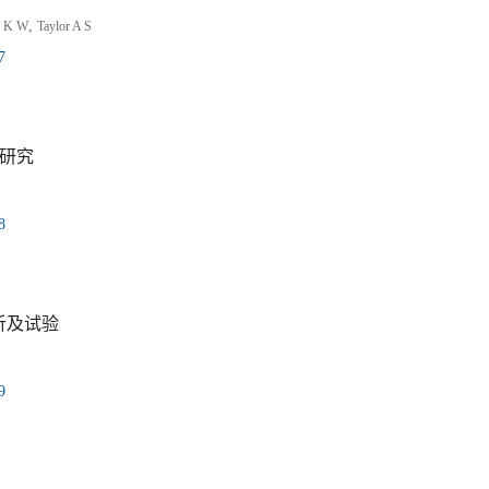
,
R K W
Taylor A S
7
响研究
8
分析及试验
9