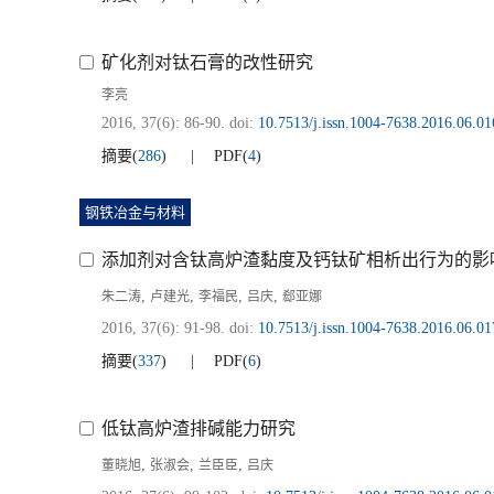
矿化剂对钛石膏的改性研究
李亮
2016, 37(6): 86-90.
doi:
10.7513/j.issn.1004-7638.2016.06.01
摘要
(
286
)
PDF
(
4
)
钢铁冶金与材料
添加剂对含钛高炉渣黏度及钙钛矿相析出行为的影
,
,
,
,
朱二涛
卢建光
李福民
吕庆
郄亚娜
2016, 37(6): 91-98.
doi:
10.7513/j.issn.1004-7638.2016.06.01
摘要
(
337
)
PDF
(
6
)
低钛高炉渣排碱能力研究
,
,
,
董晓旭
张淑会
兰臣臣
吕庆