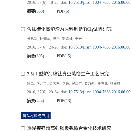
2016, 37(6): 18-23.
doi:
10.7513/j.issn.1004-7638.2016.06.00
摘要
(
353
)
PDF
(
6
)
含钛碳化高炉渣为原料制备TiCl
试验研究
4
,
,
,
,
张苏新
杨仰军
陆平
刘森林
王云
2016, 37(6): 24-28.
doi:
10.7513/j.issn.1004-7638.2016.06.00
摘要
(
305
)
PDF
(
15
)
7.5tⅠ型炉海绵钛真空蒸馏生产工艺研究
,
,
,
,
,
,
,
盛卓
李开华
苗庆东
李亮
程晓哲
姜方新
许虎诚
张占棚
2016, 37(6): 29-34.
doi:
10.7513/j.issn.1004-7638.2016.06.00
摘要
(
424
)
PDF
(
13
)
钒钛材料与应用
热浸镀锌超高强钢板钒微合金化技术研究