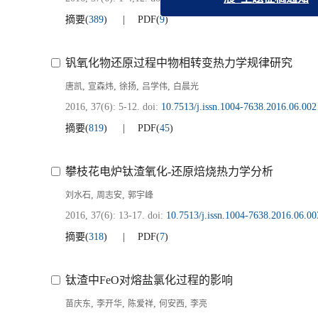
能，助推钢铁钒钛
摘要
(
389
)
PDF
(
9
)
展”主题
钒氧化物还原过程中物相转变热力学规律研究
,
,
,
,
唐凯
宣森炜
徐扬
吕学伟
白晨光
2016, 37(6): 5-12.
doi:
10.7513/j.issn.1004-7638.2016.06.002
摘要
(
819
)
PDF
(
45
)
攀枝花电炉钛渣氧化-还原焙烧热力学分析
,
,
刘水石
周志安
郭宇峰
2016, 37(6): 13-17.
doi:
10.7513/j.issn.1004-7638.2016.06.00
摘要
(
318
)
PDF
(
7
)
钛渣中FeO对熔盐氯化过程的影响
,
,
,
,
苗庆东
李开华
陈爱祥
何安西
李亮