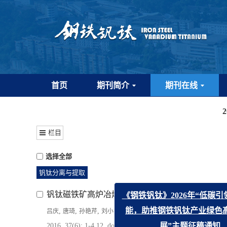
首页
期刊简介
期刊在线
栏目
选择全部
钒钛分离与提取
钒钛磁铁矿高炉冶炼的炉渣性质与钒氧化物还原关
,
,
,
,
吕庆
唐琦
孙艳芹
刘小杰
郄亚娜
《钢铁钒钛》2026
2016, 37(6): 1-4,12.
doi:
10.7513/j.issn.1004-7638.2016.06.0