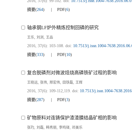
2016, 37(6): 99-102.
doi:
10.7513/j.issn.1004-7638.2016.06.0
摘要
(
264
)
PDF
(
6
)
轴承钢LF炉外精炼控制回磷的研究
,
,
王乐
刘浏
王品
2016, 37(6): 103-108.
doi:
10.7513/j.issn.1004-7638.2016.06
摘要
(
333
)
PDF
(
10
)
复合脱磷剂对微波焙烧高磷铁矿过程的影响
,
,
,
,
王晓远
张伟
邢宏伟
田铁磊
王辉
2016, 37(6): 109-112,119.
doi:
10.7513/j.issn.1004-7638.2016
摘要
(
287
)
PDF
(
3
)
矿物原料对连铸保护渣渣膜结晶矿相的影响
,
,
,
,
张玓
刘磊
韩秀丽
李鸣铎
邓美乐