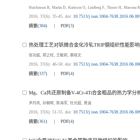
,
,
,
,
,
Hutchinson B
Martin D
Karlsson O
Lindberg F
Thoors H
Marceau 
2016, 37(6): 35-45.
doi:
10.7513/j.issn.1004-7638.2016.06.00
摘要
(
384
)
PDF
(
3
)
热处理工艺对钒微合金化冷轧TRIP钢组织性能影
,
,
,
张功庭
郑之旺
王敏莉
蔡晓文
2016, 37(6): 46-50.
doi:
10.7513/j.issn.1004-7638.2016.06.00
摘要
(
337
)
PDF
(
4
)
Mg、Ca共还原制备V-4Cr-4Ti合金粗品的热力学
,
,
,
,
尹丹凤
孙朝晖
陈海军
杜光超
景涵
2016, 37(6): 51-55.
doi:
10.7513/j.issn.1004-7638.2016.06.00
摘要
(
361
)
PDF
(
4
)