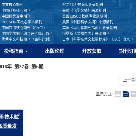
中文核心期刊
SCOPUS 数据库收录期刊
中国科技核心期刊
美国《化学文摘》来源期刊
中国优秀冶金期刊
美国EBSCO数据库收录期刊
RCCSE中国核心学术期刊
美国《剑桥科学文摘》来源期刊
中国应用核心期刊（CACJ）
美国《乌利希期刊指南》收录期刊
中国学术期刊综合评价统计源刊
俄罗斯《文摘杂志》来源期刊
优秀中文科技期刊（西牛计划）
日本《科学技术文献数据库》（JST）收录刊
投稿指南
出版伦理
开放获取
期刊订
2016年 第37卷 第6期
上一期
显示方式:
系
x
年“低碳引领·技术赋
01