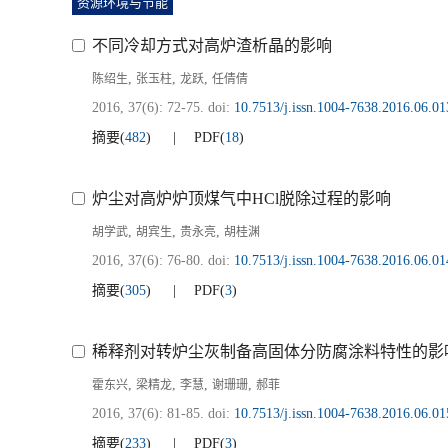
资源环境与节能
不同冷却方式对高炉渣析晶的影响
,
,
,
陈绍生
张玉柱
龙跃
任倩倩
2016, 37(6): 72-75.
doi:
10.7513/j.issn.1004-7638.2016.06.01
摘要
(
482
)
PDF
(
18
)
炉尘对高炉炉顶煤气中HCl脱除过程的影响
,
,
,
胡学武
胡宾生
贵永亮
胡桂渊
2016, 37(6): 76-80.
doi:
10.7513/j.issn.1004-7638.2016.06.01
摘要
(
305
)
PDF
(
3
)
稀释剂对转炉尘灰制备高固体分防腐涂料特性的影
,
,
,
,
霍东兴
梁精龙
李慧
谢珊珊
郝菲
2016, 37(6): 81-85.
doi:
10.7513/j.issn.1004-7638.2016.06.01
摘要
(
233
)
PDF
(
3
)