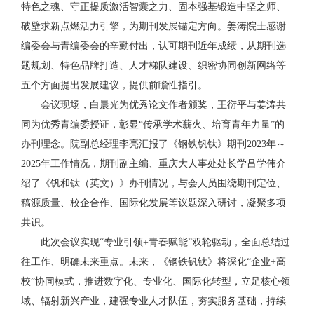
特色之魂、守正提质激活智囊之力、固本强基锻造中坚之师、
破壁求新点燃活力引擎，为期刊发展锚定方向。姜涛院士感谢
编委会与青编委会的辛勤付出，认可期刊近年成绩，从期刊选
题规划、特色品牌打造、人才梯队建设、织密协同创新网络等
五个方面提出发展建议，提供前瞻性指引。
会议现场，白晨光为优秀论文作者颁奖，王衍平与姜涛共
同为优秀青编委授证，彰显“传承学术薪火、培育青年力量”的
办刊理念。院副总经理李亮汇报了《钢铁钒钛》期刊2023年～
2025年工作情况，期刊副主编、重庆大人事处处长学吕学伟介
绍了《钒和钛（英文）》办刊情况，与会人员围绕期刊定位、
稿源质量、校企合作、国际化发展等议题深入研讨，凝聚多项
共识。
此次会议实现“专业引领+青春赋能”双轮驱动，全面总结过
往工作、明确未来重点。未来，《钢铁钒钛》将深化“企业+高
校”协同模式，推进数字化、专业化、国际化转型，立足核心领
域、辐射新兴产业，建强专业人才队伍，夯实服务基础，持续